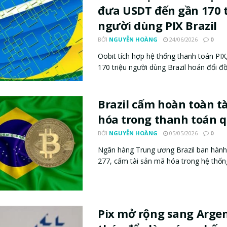
đưa USDT đến gần 170 t
người dùng PIX Brazil
BỞI
NGUYỄN HOÀNG
24/06/2026
0
Oobit tích hợp hệ thống thanh toán PI
170 triệu người dùng Brazil hoán đổi đồn
Brazil cấm hoàn toàn t
hóa trong thanh toán q
BỞI
NGUYỄN HOÀNG
05/05/2026
0
Ngân hàng Trung ương Brazil ban hành
277, cấm tài sản mã hóa trong hệ thống
Pix mở rộng sang Argen