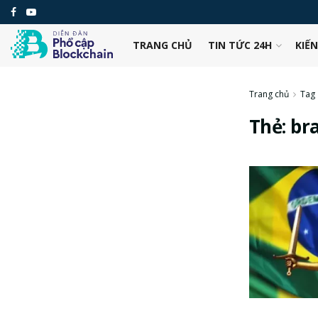
TRANG CHỦ
TIN TỨC 24H
KIẾ
Trang chủ
Tag
Thẻ:
bra