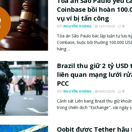
Tòa án São Paulo yêu c
Coinbase bồi hoàn 100.
vụ ví bị tấn công
BỞI
NGUYỄN HOÀNG
13/07/2026
0
Tòa án São Paulo bác lập luận tự lưu k
Coinbase, buộc bồi thường 100.000 US
hàng ...
Brazil thu giữ 2 tỷ USD 
liên quan mạng lưới rử
PCC
BỞI
NGUYỄN HOÀNG
06/07/2026
0
Cảnh sát Liên bang Brazil thu giữ khoả
trong chiến dịch "Exchange", vài ngày sa
Oobit được Tether hậu