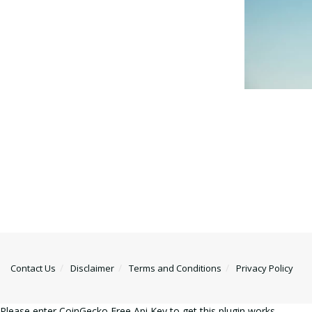
Contact Us
Disclaimer
Terms and Conditions
Privacy Policy
Please enter CoinGecko Free Api Key to get this plugin works.