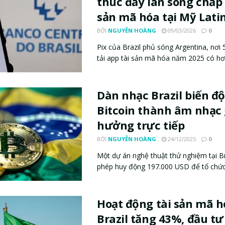
thúc đẩy làn sóng chấp
sản mã hóa tại Mỹ Lati
BỞI
NGUYỄN HOÀNG
09/03/2026
0
Pix của Brazil phủ sóng Argentina, nơi 5
tải app tài sản mã hóa năm 2025 có hơn
Dàn nhạc Brazil biến đ
Bitcoin thành âm nhạc 
hưởng trực tiếp
BỞI
NGUYỄN HOÀNG
24/12/2025
0
Một dự án nghệ thuật thử nghiệm tại B
phép huy động 197.000 USD để tổ chức b
Hoạt động tài sản mã h
Brazil tăng 43%, đầu tư