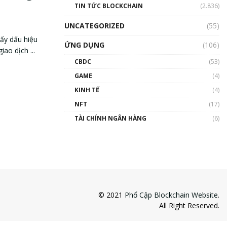
TIN TỨC BLOCKCHAIN
(2.836)
UNCATEGORIZED
(55)
hấy dấu hiệu
ỨNG DỤNG
(106)
ao dịch ...
CBDC
(53)
GAME
(4)
KINH TẾ
(4)
NFT
(17)
TÀI CHÍNH NGÂN HÀNG
(6)
© 2021
Phổ Cập Blockchain Website
.
All Right Reserved.