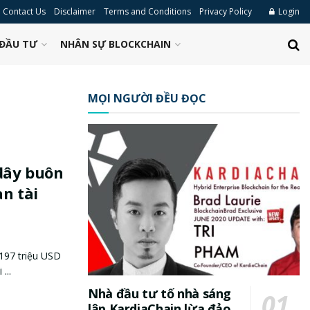
Contact Us
Disclaimer
Terms and Conditions
Privacy Policy
Login
ĐẦU TƯ
NHÂN SỰ BLOCKCHAIN
MỌI NGƯỜI ĐỀU ĐỌC
 dây buôn
an tài
 197 triệu USD
...
Nhà đầu tư tố nhà sáng
lập KardiaChain lừa đảo