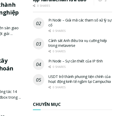
 thành
0 SHARES
 nghiệp
Pi Node – Giải mã các tham số xử lý sự
cố
ên sàn giao
0 SHARES
giải ...
Cảnh sát Anh điều tra vụ cưỡng hiếp
trong metaverse
0 SHARES
xây
Pi Node – Sự cần thiết của IP tĩnh
khoán
0 SHARES
USDT trở thành phương tiện chính của
hoạt động kinh tế ngầm tại Campuchia
0 SHARES
ông tác 14
box trong ...
CHUYÊN MỤC