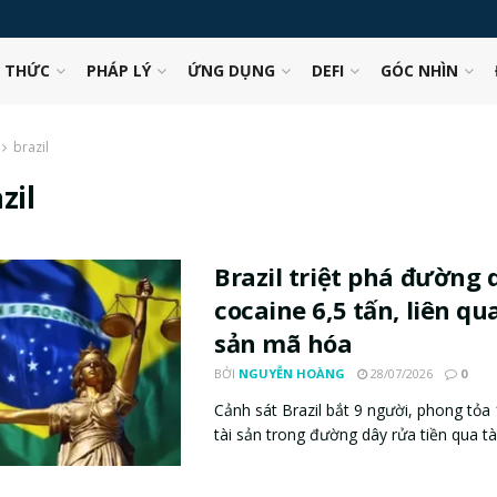
N THỨC
PHÁP LÝ
ỨNG DỤNG
DEFI
GÓC NHÌN
brazil
zil
Brazil triệt phá đường
cocaine 6,5 tấn, liên qu
sản mã hóa
BỞI
NGUYỄN HOÀNG
28/07/2026
0
Cảnh sát Brazil bắt 9 người, phong tỏa
tài sản trong đường dây rửa tiền qua tài 