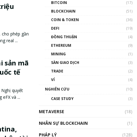
BITCOIN
(17)
riệu
BLOCKCHAIN
(51)
COIN & TOKEN
(36)
DEFI
(19)
X, cho phép gần
ĐỒNG THUẬN
(4)
g real ...
ETHEREUM
(9)
MINING
(1)
ài sản mã
SÀN GIAO DỊCH
(3)
uốc tế
TRADE
(2)
VÍ
(4)
NGHIÊN CỨU
(10)
 Nghị quyết
 eFX và ...
CASE STUDY
(3)
METAVERSE
(18)
NHÂN SỰ BLOCKCHAIN
(1)
tina,
PHÁP LÝ
(128)