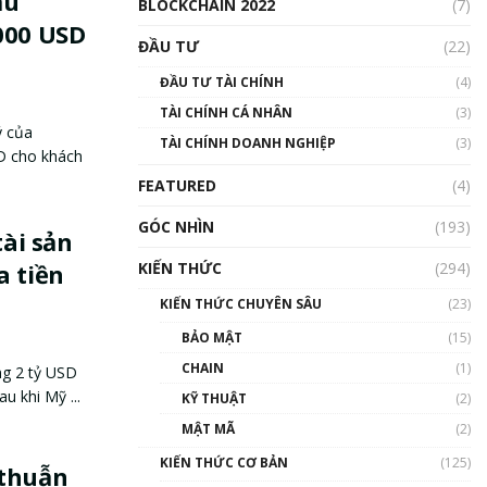
ầu
BLOCKCHAIN 2022
(7)
000 USD
ĐẦU TƯ
(22)
ĐẦU TƯ TÀI CHÍNH
(4)
TÀI CHÍNH CÁ NHÂN
(3)
ý của
TÀI CHÍNH DOANH NGHIỆP
(3)
D cho khách
FEATURED
(4)
GÓC NHÌN
(193)
tài sản
a tiền
KIẾN THỨC
(294)
KIẾN THỨC CHUYÊN SÂU
(23)
BẢO MẬT
(15)
CHAIN
(1)
ng 2 tỷ USD
u khi Mỹ ...
KỸ THUẬT
(2)
MẬT MÃ
(2)
KIẾN THỨC CƠ BẢN
(125)
 thuẫn