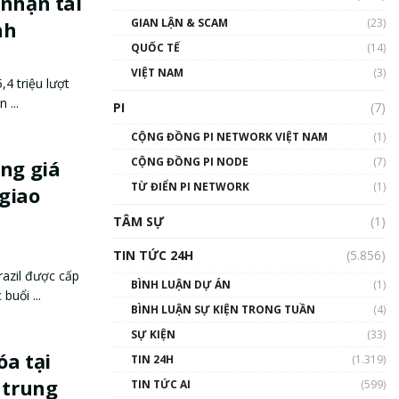
 nhận tài
GIAN LẬN & SCAM
(23)
nh
QUỐC TẾ
(14)
VIỆT NAM
(3)
,4 triệu lượt
 ...
PI
(7)
CỘNG ĐỒNG PI NETWORK VIỆT NAM
(1)
CỘNG ĐỒNG PI NODE
(7)
ộng giá
TỪ ĐIỂN PI NETWORK
(1)
giao
TÂM SỰ
(1)
TIN TỨC 24H
(5.856)
razil được cấp
BÌNH LUẬN DỰ ÁN
(1)
uổi ...
BÌNH LUẬN SỰ KIỆN TRONG TUẦN
(4)
SỰ KIỆN
(33)
óa tại
TIN 24H
(1.319)
 trung
TIN TỨC AI
(599)