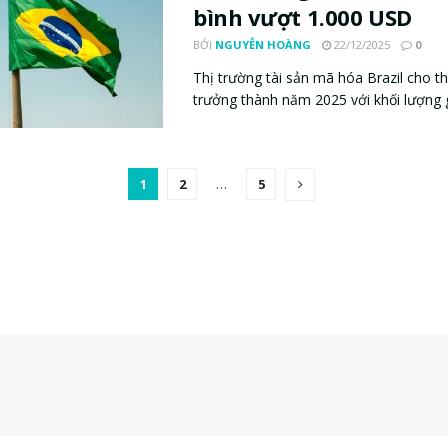
bình vượt 1.000 USD
BỞI
NGUYỄN HOÀNG
22/12/2025
0
Thị trường tài sản mã hóa Brazil cho t
trưởng thành năm 2025 với khối lượng gi
1
2
…
5