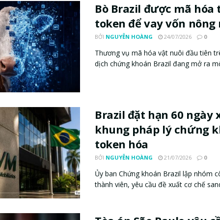
Bò Brazil được mã hóa
token để vay vốn nông
BỞI
NGUYỄN HOÀNG
24/07/2026
0
Thương vụ mã hóa vật nuôi đầu tiên tr
dịch chứng khoán Brazil đang mở ra một 
Brazil đặt hạn 60 ngày 
khung pháp lý chứng 
token hóa
BỞI
NGUYỄN HOÀNG
21/07/2026
0
Ủy ban Chứng khoán Brazil lập nhóm c
thành viên, yêu cầu đề xuất cơ chế sand