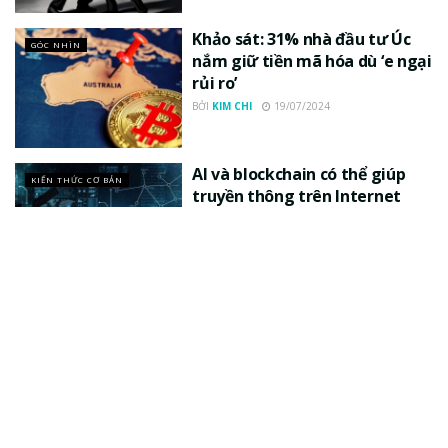
Khảo sát: 31% nhà đầu tư Úc
GÓC NHÌN
nắm giữ tiền mã hóa dù ‘e ngại
rủi ro’
BỞI
KIM CHI
19/07/2024
AI và blockchain có thể giúp
KIẾN THỨC CƠ BẢN
truyền thông trên Internet
phát triển toàn diện hơn?
BỞI
THANH NGA
19/07/2024
Nền kinh tế số Đông Nam Á dự
GÓC NHÌN
kiến đạt 1000 tỷ USD vào năm
2030
BỞI
DAVID T
19/07/2024
Nigeria có thể thúc đẩy cuộc