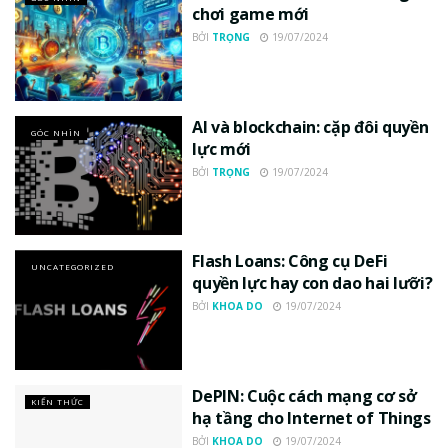
chơi game mới
BỞI
TRỌNG
19/07/2024
AI và blockchain: cặp đôi quyền
GÓC NHÌN
lực mới
BỞI
TRỌNG
19/07/2024
Flash Loans: Công cụ DeFi
UNCATEGORIZED
quyền lực hay con dao hai lưỡi?
BỞI
KHOA DO
19/07/2024
DePIN: Cuộc cách mạng cơ sở
KIẾN THỨC
hạ tầng cho Internet of Things
BỞI
KHOA DO
19/07/2024