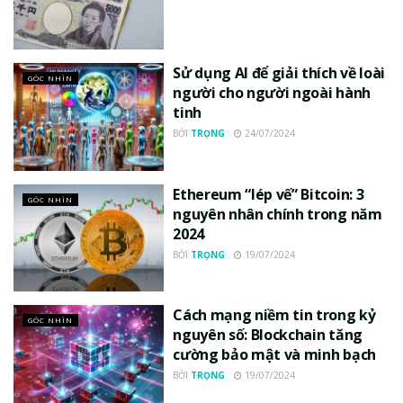
Sử dụng AI để giải thích về loài
GÓC NHÌN
người cho người ngoài hành
tinh
BỞI
TRỌNG
24/07/2024
Ethereum “lép vế” Bitcoin: 3
GÓC NHÌN
nguyên nhân chính trong năm
2024
BỞI
TRỌNG
19/07/2024
Cách mạng niềm tin trong kỷ
GÓC NHÌN
nguyên số: Blockchain tăng
cường bảo mật và minh bạch
BỞI
TRỌNG
19/07/2024