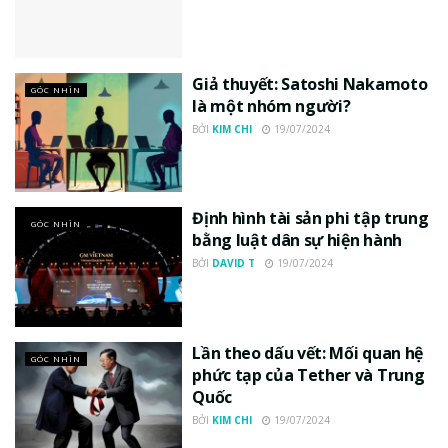
Giả thuyết: Satoshi Nakamoto
GÓC NHÌN
là một nhóm người?
BỞI
KIM CHI
19/07/2024
Định hình tài sản phi tập trung
GÓC NHÌN
bằng luật dân sự hiện hành
BỞI
DAVID T
19/07/2024
Lần theo dấu vết: Mối quan hệ
GÓC NHÌN
phức tạp của Tether và Trung
Quốc
BỞI
KIM CHI
19/07/2024