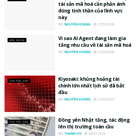
tài sản mã hoá cần phản ánh
đúng tinh thần của lĩnh vực
này
BỞI
NGUYỄN HOÀNG
27/03/2026
Vì sao AI Agent đang làm gia
GÓC NHÌN
tăng nhu cầu về tài sản mã hoá
BỞI
NGUYỄN HOÀNG
27/03/2026
Kiyosaki: khủng hoảng tài
TIN TỨC 24H
chính lớn nhất lịch sử đã bắt
đầu
BỞI
NGUYỄN HOÀNG
12/03/2025
Đồng yên Nhật tăng, tác động
TIN TỨC 24H
lên thị trường toàn cầu
BỞI
THANH VO
30/07/2024