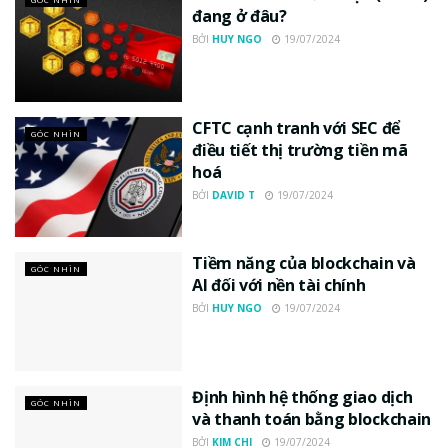
đang ở đâu?
BỞI
HUY NGO
19/07/2024
CFTC cạnh tranh với SEC để
GÓC NHÌN
điều tiết thị trường tiền mã
hoá
BỞI
DAVID T
19/07/2024
Tiềm năng của blockchain và
GÓC NHÌN
AI đối với nền tài chính
BỞI
HUY NGO
19/07/2024
Định hình hệ thống giao dịch
GÓC NHÌN
và thanh toán bằng blockchain
BỞI
KIM CHI
19/07/2024