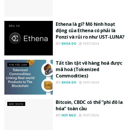
Ethena là gì? Mô hình hoạt
ĐẦU TƯ
động của Ethena có phải là
Ponzi và rủi ro như UST-LUNA?
BỞI
KHOA DO
19/07/2024
Tất tần tật về hàng hoá được
TIN TỨC 24H
mã hoá (Tokenized
Commodities)
BỞI
KHOA DO
19/07/2024
Bitcoin, CBDC có thể “phi đô la
GÓC NHÌN
hóa” toàn cầu
BỞI
HUY NGO
19/07/2024