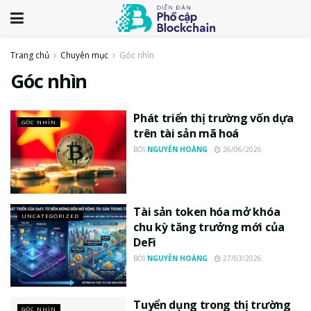
Trang chủ
Chuyên mục
Góc nhìn
Góc nhìn
Phát triển thị trường vốn dựa
GÓC NHÌN
trên tài sản mã hoá
BỞI
NGUYỄN HOÀNG
26/06/2026
Tài sản token hóa mở khóa
UNCATEGORIZED
chu kỳ tăng trưởng mới của
DeFi
BỞI
NGUYỄN HOÀNG
27/03/2026
Tuyển dụng trong thị trường
GÓC NHÌN