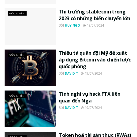
Thị trường stablecoin trong
GÓC NHÌN
2023 có những biến chuyển lớn
BỞI
HUY NGO
19/07/2024
Thiếu tá quân đội Mỹ đề xuất
GÓC NHÌN
áp dụng Bitcoin vào chiến lược
quốc phòng
BỞI
DAVID T
19/07/2024
Tình nghi vụ hack FTX liên
GÓC NHÌN
quan đến Nga
BỞI
DAVID T
19/07/2024
Token hoá tài sản thực (RWAs)
GÓC NHÌN