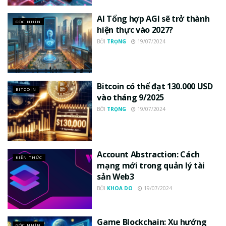
AI Tổng hợp AGI sẽ trở thành
GÓC NHÌN
hiện thực vào 2027?
BỞI
TRỌNG
19/07/2024
Bitcoin có thể đạt 130.000 USD
BITCOIN
vào tháng 9/2025
BỞI
TRỌNG
19/07/2024
Account Abstraction: Cách
KIẾN THỨC
mạng mới trong quản lý tài
sản Web3
BỞI
KHOA DO
19/07/2024
Game Blockchain: Xu hướng
GÓC NHÌN