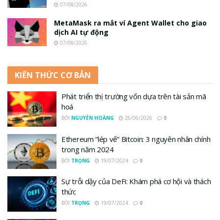
07/08/2026
MetaMask ra mắt ví Agent Wallet cho giao
dịch AI tự động
07/08/2026
KIẾN THỨC CƠ BẢN
Phát triển thị trường vốn dựa trên tài sản mã
hoá
BỞI
NGUYỄN HOÀNG
26/06/2026
0
Ethereum “lép vế” Bitcoin: 3 nguyên nhân chính
trong năm 2024
BỞI
TRỌNG
19/07/2024
0
Sự trỗi dậy của DeFi: Khám phá cơ hội và thách
thức
BỞI
TRỌNG
19/07/2024
0