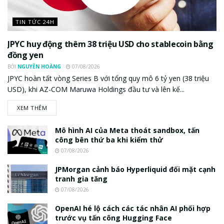
TIN TỨC 24H
JPYC huy động thêm 38 triệu USD cho stablecoin bằng
đồng yen
BỞI
NGUYỄN HOÀNG
07/08/2026
JPYC hoàn tất vòng Series B với tổng quy mô 6 tỷ yen (38 triệu
USD), khi AZ-COM Maruwa Holdings đầu tư và lên kế...
XEM THÊM
Mô hình AI của Meta thoát sandbox, tấn
công bên thứ ba khi kiểm thử
07/08/2026
JPMorgan cảnh báo Hyperliquid đối mặt cạnh
tranh gia tăng
07/08/2026
OpenAI hé lộ cách các tác nhân AI phối hợp
trước vụ tấn công Hugging Face