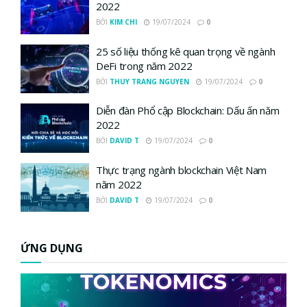
2022
BỞI
KIM CHI
19/07/2024
0
25 số liệu thống kê quan trọng về ngành
DeFi trong năm 2022
BỞI
THUY TRANG NGUYEN
19/07/2024
0
Diễn đàn Phổ cập Blockchain: Dấu ấn năm
2022
BỞI
DAVID T
19/07/2024
0
Thực trạng ngành blockchain Việt Nam
năm 2022
BỞI
DAVID T
19/07/2024
0
ỨNG DỤNG