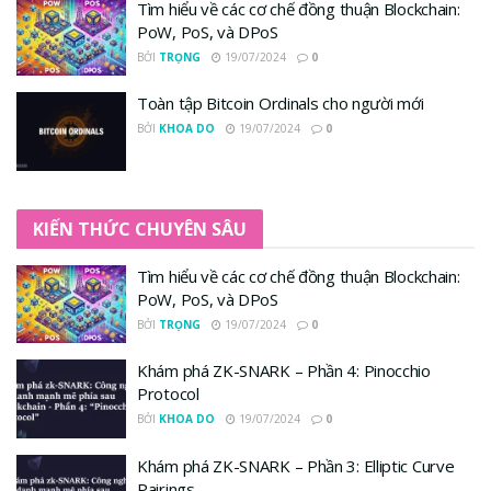
Tìm hiểu về các cơ chế đồng thuận Blockchain:
PoW, PoS, và DPoS
BỞI
TRỌNG
19/07/2024
0
Toàn tập Bitcoin Ordinals cho người mới
BỞI
KHOA DO
19/07/2024
0
KIẾN THỨC CHUYÊN SÂU
Tìm hiểu về các cơ chế đồng thuận Blockchain:
PoW, PoS, và DPoS
BỞI
TRỌNG
19/07/2024
0
Khám phá ZK-SNARK – Phần 4: Pinocchio
Protocol
BỞI
KHOA DO
19/07/2024
0
Khám phá ZK-SNARK – Phần 3: Elliptic Curve
Pairings