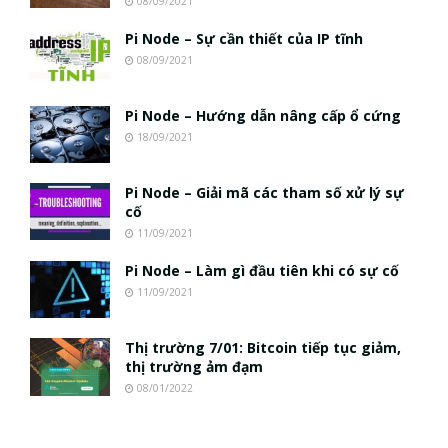
08/09/2021
Nhân sự tương lại ngành Blockchain Việt
Pi Node – Sự cần thiết của IP tĩnh
Nam | Phổ cập Blockchain
08/09/2021
00:43:47
Blockchain đang được ứng dụng ở Việt
Pi Node – Hướng dẫn nâng cấp ổ cứng
Nam như thể nào?
18/09/2021
00:39:31
Pi Node – Giải mã các tham số xử lý sự
Chìa khóa mở lối cơ hội trước các quĩ
cố
đầu tư | Phổ cập Blockchain
11/09/2021
00:35:11
Pi Node – Làm gì đầu tiên khi có sự cố
Talkshow 20: Biến động giá của tài sản
11/09/2021
truyền thống & Crypto qua các cuộc
chiến | Phổ cập Blockchain
01:34:46
Thị trường 7/01: Bitcoin tiếp tục giảm,
thị trường ảm đạm
Talkshow 19: GameFi Việt Nam – Báo
08/01/2022
động đỏ
01:24:45