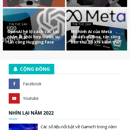
TIN TỨC 24H
TIN TỨC 24H
OpenAI hé lộ cách các tác
Mô hình AI của Meta
nhân AI phối hợp trước vụ
thoát sandbox, tấn công
tấn công Hugging Face
bên thứ ba khi kiểm thử
CỘNG ĐỒNG
Facebook
Youtube
NHÌN LẠI NĂM 2022
Các số liệu nổi bật về GameFi trong năm