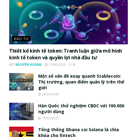
ĐẦU TƯ
Thiết kế kinh tế token: Tranh luận giữa mô hình
kinh tế token và quyền lợi nhà đầu tư
BỞI
NGUYỄN HOÀNG
13/06/2026
0
Một số vấn đề xoay quanh Stablecoin:
Thị trường, quan điểm quản lý trên thế
giới
29/04/2026
Hàn Quốc thử nghiệm CBDC với 100.000
người dùng
19/03/2025
Tổng thống Ghana coi Solana là chìa
khóa cho fintech