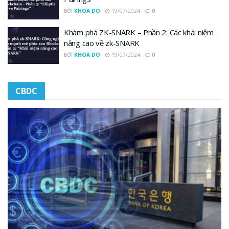
BỞI
KHOA DO
19/07/2024
0
Khám phá ZK-SNARK – Phần 2: Các khái niệm
nâng cao về zk-SNARK
BỞI
KHOA DO
19/07/2024
0
CBDC