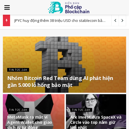
FSA Nhật Bản yêu cầu các sàn giao dịch tài sản mã hóa trì hoãn rút tiền để chống lừa đảo
TIN TỨC 24H
Nhóm Bitcoin Red Team dùng AI phát hiện
gần 5.000 lỗ hổng bảo mật
TIN TỨC 24H
TIN TỨC 24H
MetaMask ra mắt ví
Ark Invest đưa SpaceX và
Agent Wallet cho giao
Circle vào top nắm giữ
dịch AI tự động
lớn nhất