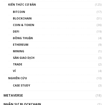
KIẾN THỨC CƠ BẢN
(125)
BITCOIN
(17)
BLOCKCHAIN
(51)
COIN & TOKEN
(36)
DEFI
(19)
ĐỒNG THUẬN
(4)
ETHEREUM
(9)
MINING
(1)
SÀN GIAO DỊCH
(3)
TRADE
(2)
VÍ
(4)
NGHIÊN CỨU
(10)
CASE STUDY
(3)
METAVERSE
(18)
NHÂN SỰ BLOCKCHAIN
(1)