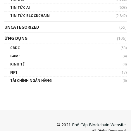
TIN TỨC AI
(603)
TIN TỨC BLOCKCHAIN
(2.842)
UNCATEGORIZED
(55)
ỨNG DỤNG
(106)
CBDC
(53)
GAME
(4)
KINH TẾ
(4)
NFT
(17)
TÀI CHÍNH NGÂN HÀNG
(6)
© 2021
Phổ Cập Blockchain Website
.
All Right Reserved.