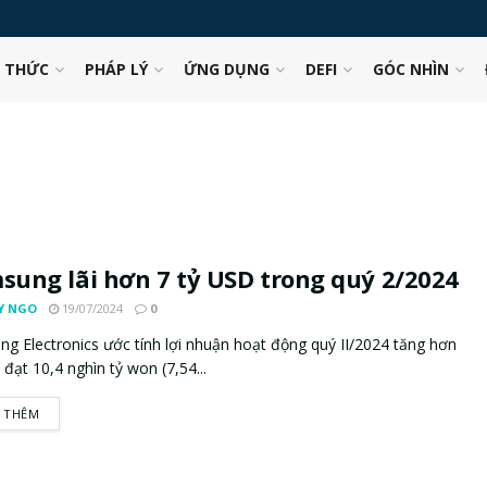
N THỨC
PHÁP LÝ
ỨNG DỤNG
DEFI
GÓC NHÌN
sung lãi hơn 7 tỷ USD trong quý 2/2024
Y NGO
19/07/2024
0
g Electronics ước tính lợi nhuận hoạt động quý II/2024 tăng hơn
 đạt 10,4 nghìn tỷ won (7,54...
 THÊM