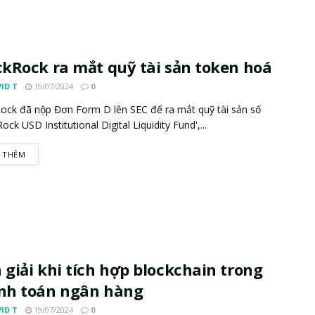
ckRock ra mắt quỹ tài sản token hoá
ID T
19/07/2024
0
ock đã nộp Đơn Form D lên SEC để ra mắt quỹ tài sản số
ock USD Institutional Digital Liquidity Fund',...
 THÊM
 giải khi tích hợp blockchain trong
nh toán ngân hàng
ID T
19/07/2024
0