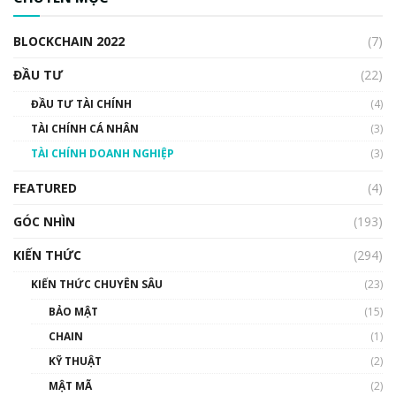
BLOCKCHAIN 2022
(7)
ĐẦU TƯ
(22)
ĐẦU TƯ TÀI CHÍNH
(4)
TÀI CHÍNH CÁ NHÂN
(3)
TÀI CHÍNH DOANH NGHIỆP
(3)
FEATURED
(4)
GÓC NHÌN
(193)
KIẾN THỨC
(294)
KIẾN THỨC CHUYÊN SÂU
(23)
BẢO MẬT
(15)
CHAIN
(1)
KỸ THUẬT
(2)
MẬT MÃ
(2)