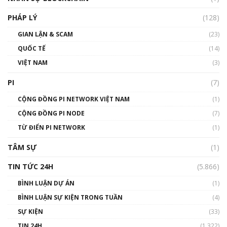
PHÁP LÝ
(128)
GIAN LẬN & SCAM
(23)
QUỐC TẾ
(14)
VIỆT NAM
(3)
PI
(7)
CỘNG ĐỒNG PI NETWORK VIỆT NAM
(1)
CỘNG ĐỒNG PI NODE
(7)
TỪ ĐIỂN PI NETWORK
(1)
TÂM SỰ
(1)
TIN TỨC 24H
(5.866)
BÌNH LUẬN DỰ ÁN
(1)
BÌNH LUẬN SỰ KIỆN TRONG TUẦN
(4)
SỰ KIỆN
(33)
TIN 24H
(1.322)