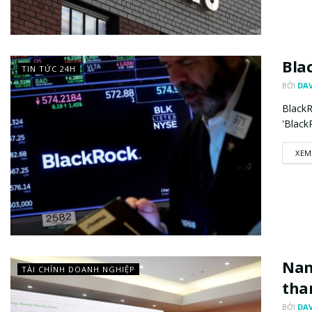
Bla
TIN TỨC 24H
BỞI
DAV
BlackR
'BlackR
XEM
Nan
TÀI CHÍNH DOANH NGHIỆP
tha
BỞI
DAV