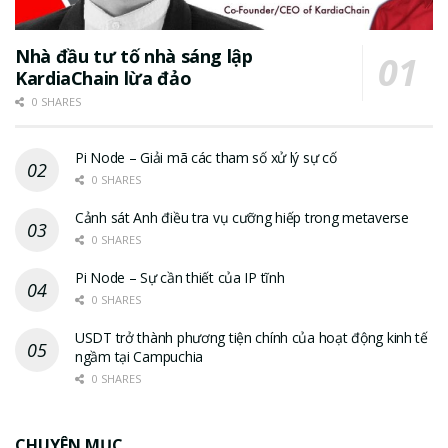
Nhà đầu tư tố nhà sáng lập
KardiaChain lừa đảo
0 SHARES
Pi Node – Giải mã các tham số xử lý sự cố
0 SHARES
Cảnh sát Anh điều tra vụ cưỡng hiếp trong metaverse
0 SHARES
Pi Node – Sự cần thiết của IP tĩnh
0 SHARES
USDT trở thành phương tiện chính của hoạt động kinh tế
ngầm tại Campuchia
0 SHARES
CHUYÊN MỤC