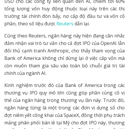
USD cho các công ty liên quan đến AI, chiếm tới 60%
tổng lượng vốn huy động thuộc loại này trên các thị
trường tài chính đòn bẩy, nợ cấp độ đầu tư và vốn cổ
phần, theo số liệu được
Reuters
dẫn lại.
Cũng theo Reuters, ngân hàng này hiện đang cân nhắc
đảm nhận vai trò tư vấn cho cả đợt IPO của OpenAI lẫn
đối thủ cạnh tranh Anthropic, cho thấy tham vọng của
Bank of America không chỉ dừng lại ở việc cấp vốn mà
còn muốn tham gia sâu vào toàn bộ chuỗi giá trị tài
chính của ngành AI.
Kinh nghiệm trước đó của Bank of America trong các
thương vụ IPO quy mô lớn cũng góp phần củng cố vị
thế của ngân hàng trong thương vụ lần này. Trước đó,
ngân hàng từng là một trong các đơn vị dựng sổ cho
đợt niêm yết công khai của SpaceX, đồng thời phụ trách
mảng phân phối bán lẻ tại Mỹ cho đợt IPO này, thương