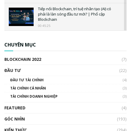
Tiếp nối Blockchain, trí tuệ nhân tạo (AI) có
phải là làn sóng đầu tư mới? | Phổ cập
Blockchain
00:45:25
CBDC là gì? Tổng quan về CBDC? Tại sao
ngân hàng trung ương lại quan trọng? | Phổ
CHUYÊN MỤC
cập Blockchain
00:04:38
BLOCKCHAIN 2022
(7)
Triển vọng nào cho Bitcoin. Thị trường liệu có
uptrend trong năm 2023? | Phổ cập
ĐẦU TƯ
(22)
Blockchain
ĐẦU TƯ TÀI CHÍNH
(4)
00:02:14
TÀI CHÍNH CÁ NHÂN
(3)
Nhìn lại năm 2022: Những sự kiện ảnh hưởng
TÀI CHÍNH DOANH NGHIỆP
đến hệ sinh thái tiền mã hoá | Phổ cập
(3)
Blockchain
FEATURED
(4)
00:15:29
GÓC NHÌN
Nhìn lại năm 2022: Những nhân vật ảnh
(193)
hưởng nhất hệ sinh thái tiền mã hoá | Phổ
cập Blockchain
KIẾN THỨC
(294)