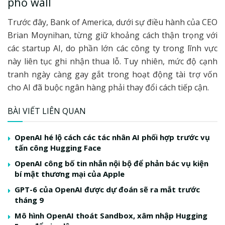
phố wall
Trước đây, Bank of America, dưới sự điều hành của CEO
Brian Moynihan, từng giữ khoảng cách thận trọng với
các startup AI, do phần lớn các công ty trong lĩnh vực
này liên tục ghi nhận thua lỗ. Tuy nhiên, mức độ cạnh
tranh ngày càng gay gắt trong hoạt động tài trợ vốn
cho AI đã buộc ngân hàng phải thay đổi cách tiếp cận.
BÀI VIẾT LIÊN QUAN
OpenAI hé lộ cách các tác nhân AI phối hợp trước vụ
tấn công Hugging Face
OpenAI công bố tin nhắn nội bộ để phản bác vụ kiện
bí mật thương mại của Apple
GPT-6 của OpenAI được dự đoán sẽ ra mắt trước
tháng 9
Mô hình OpenAI thoát Sandbox, xâm nhập Hugging