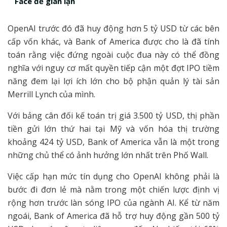
Face để gian lận
OpenAI trước đó đã huy động hơn 5 tỷ USD từ các bên
cấp vốn khác, và Bank of America được cho là đã tính
toán rằng việc đứng ngoài cuộc đua này có thể đồng
nghĩa với nguy cơ mất quyền tiếp cận một đợt IPO tiềm
năng đem lại lợi ích lớn cho bộ phận quản lý tài sản
Merrill Lynch của mình.
Với bảng cân đối kế toán trị giá 3.500 tỷ USD, thị phần
tiền gửi lớn thứ hai tại Mỹ và vốn hóa thị trường
khoảng 424 tỷ USD, Bank of America vẫn là một trong
những chủ thể có ảnh hưởng lớn nhất trên Phố Wall.
Việc cấp hạn mức tín dụng cho OpenAI không phải là
bước đi đơn lẻ mà nằm trong một chiến lược định vị
rộng hơn trước làn sóng IPO của ngành AI. Kể từ năm
ngoái, Bank of America đã hỗ trợ huy động gần 500 tỷ