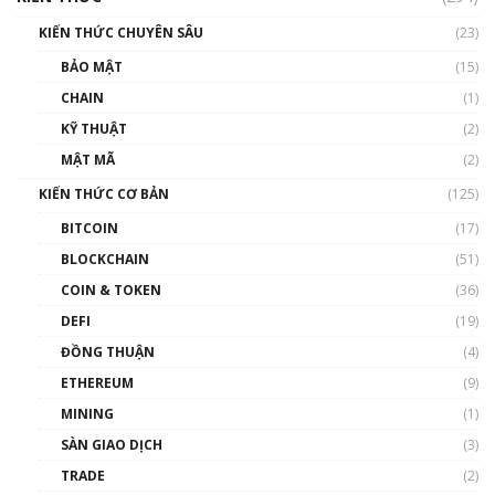
00:16:07
KIẾN THỨC CHUYÊN SÂU
(23)
Talkshow 27: Ranh giới giữa tầm ảnh hưởng
BẢO MẬT
(15)
và sự thao túng giá | Phổ cập Blockchain
CHAIN
(1)
01:35:05
KỸ THUẬT
(2)
Nhân sự tương lại ngành Blockchain Việt
MẬT MÃ
(2)
Nam | Phổ cập Blockchain
KIẾN THỨC CƠ BẢN
(125)
00:43:47
BITCOIN
(17)
Blockchain đang được ứng dụng ở Việt Nam
BLOCKCHAIN
(51)
như thể nào?
COIN & TOKEN
(36)
00:39:31
DEFI
(19)
Chìa khóa mở lối cơ hội trước các quĩ đầu tư |
ĐỒNG THUẬN
(4)
Phổ cập Blockchain
ETHEREUM
(9)
00:35:11
MINING
(1)
Talkshow 20: Biến động giá của tài sản truyền
SÀN GIAO DỊCH
(3)
thống & Crypto qua các cuộc chiến | Phổ cập
Blockchain
TRADE
(2)
01:34:46