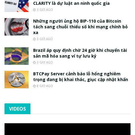
CLARITY là dự luật an ninh quốc gia
3 GIỜ AGO
Những người ủng hộ BIP-110 của Bitcoin
tách sang chuỗi thiểu số khi mạng chính bỏ
xa
3 GIỜ AGO
Brazil áp quy định chờ 24 giờ khi chuyển tài
sản mã hóa sang ví tự lưu ký
3 GIỜ AGO
BTCPay Server cảnh báo lỗ hổng nghiêm
trọng đang bị khai thác, giục cập nhật khẩn
8 GIỜ AGO
VIDEOS