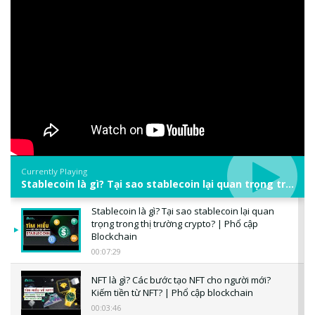
Currently Playing
Stablecoin là gì? Tại sao stablecoin lại quan trọng trong thị trường crypto? | Phổ cập Blockchain
Stablecoin là gì? Tại sao stablecoin lại quan
trọng trong thị trường crypto? | Phổ cập
Blockchain
00:07:29
NFT là gì? Các bước tạo NFT cho người mới?
Kiếm tiền từ NFT? | Phổ cập blockchain
00:03:46