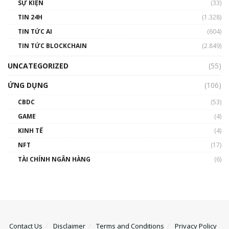
SỰ KIỆN
(33)
TIN 24H
(1.328)
TIN TỨC AI
(604)
TIN TỨC BLOCKCHAIN
(2.849)
UNCATEGORIZED
(55)
ỨNG DỤNG
(106)
CBDC
(53)
GAME
(4)
KINH TẾ
(4)
NFT
(17)
TÀI CHÍNH NGÂN HÀNG
(6)
Contact Us
Disclaimer
Terms and Conditions
Privacy Policy