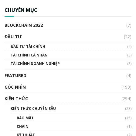
CBDC là gì? Tổng quan về CBDC? Tại sao
ngân hàng trung ương lại quan trọng? | Phổ
CHUYÊN MỤC
cập Blockchain
00:04:38
BLOCKCHAIN 2022
(7)
Triển vọng nào cho Bitcoin. Thị trường liệu có
uptrend trong năm 2023? | Phổ cập
ĐẦU TƯ
(22)
Blockchain
ĐẦU TƯ TÀI CHÍNH
(4)
00:02:14
TÀI CHÍNH CÁ NHÂN
(3)
Nhìn lại năm 2022: Những sự kiện ảnh hưởng
TÀI CHÍNH DOANH NGHIỆP
đến hệ sinh thái tiền mã hoá | Phổ cập
(3)
Blockchain
FEATURED
(4)
00:15:29
GÓC NHÌN
Nhìn lại năm 2022: Những nhân vật ảnh
(193)
hưởng nhất hệ sinh thái tiền mã hoá | Phổ
cập Blockchain
KIẾN THỨC
(294)
00:16:07
KIẾN THỨC CHUYÊN SÂU
(23)
Talkshow 27: Ranh giới giữa tầm ảnh hưởng
BẢO MẬT
(15)
và sự thao túng giá | Phổ cập Blockchain
CHAIN
(1)
01:35:05
KỸ THUẬT
(2)