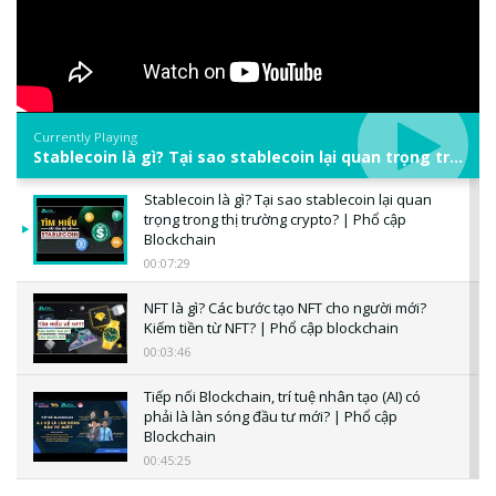
Currently Playing
Stablecoin là gì? Tại sao stablecoin lại quan trọng trong thị trường crypto? | Phổ cập Blockchain
Stablecoin là gì? Tại sao stablecoin lại quan
trọng trong thị trường crypto? | Phổ cập
Blockchain
00:07:29
NFT là gì? Các bước tạo NFT cho người mới?
Kiếm tiền từ NFT? | Phổ cập blockchain
00:03:46
Tiếp nối Blockchain, trí tuệ nhân tạo (AI) có
phải là làn sóng đầu tư mới? | Phổ cập
Blockchain
00:45:25