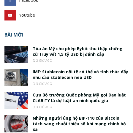
Facebook
Youtube
BÀI MỚI
Tòa án Mỹ cho phép Bybit thu thập chứng
cứ truy vết 1,5 tỷ USD bị đánh cắp
2 GIỜ AGO
IMF: Stablecoin nội tệ có thể vô tình thúc đẩy
nhu cầu stablecoin neo USD
3 GIỜ AGO
Cựu Bộ trưởng Quốc phòng Mỹ gọi Đạo luật
CLARITY là dự luật an ninh quốc gia
3 GIỜ AGO
Những người ủng hộ BIP-110 của Bitcoin
tách sang chuỗi thiểu số khi mạng chính bỏ
xa