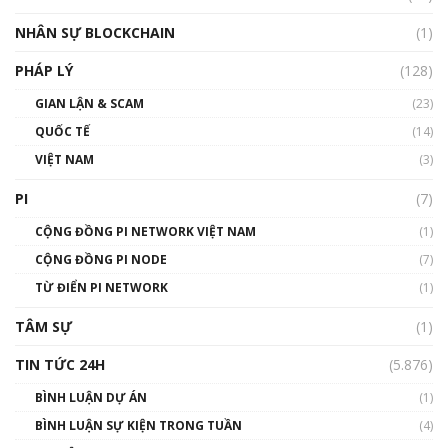
Talkshow18: Làn sóng tài năng Việt trở về từ
Silicon Valley - Sức bật mới cho Việt Nam
NHÂN SỰ BLOCKCHAIN
(1)
01:32:59
PHÁP LÝ
(128)
Talkshow17: Mùa đông Crypto – Chiếc khăn
GIAN LẬN & SCAM
gió ấm
(23)
01:40:40
QUỐC TẾ
(14)
VIỆT NAM
(3)
Talkshow 16: Làn sóng số tại Việt Nam và thế
giới
PI
(7)
01:49:30
CỘNG ĐỒNG PI NETWORK VIỆT NAM
(1)
Talkshow 14: MemeCoin – Trò đùa tỷ đô
CỘNG ĐỒNG PI NODE
(7)
#phocapblockchain #PCB #meme
TỪ ĐIỂN PI NETWORK
(1)
01:29:26
TÂM SỰ
(1)
TIN TỨC 24H
(5.876)
BÌNH LUẬN DỰ ÁN
(1)
BÌNH LUẬN SỰ KIỆN TRONG TUẦN
(4)