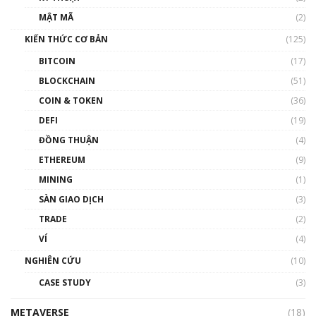
Nhân sự tương lại ngành Blockchain Việt
MẬT MÃ
(2)
Nam | Phổ cập Blockchain
KIẾN THỨC CƠ BẢN
(125)
00:43:47
BITCOIN
(17)
Blockchain đang được ứng dụng ở Việt Nam
BLOCKCHAIN
(51)
như thể nào?
COIN & TOKEN
(36)
00:39:31
DEFI
(19)
Chìa khóa mở lối cơ hội trước các quĩ đầu tư |
ĐỒNG THUẬN
(4)
Phổ cập Blockchain
ETHEREUM
(9)
00:35:11
MINING
(1)
Talkshow 20: Biến động giá của tài sản truyền
SÀN GIAO DỊCH
(3)
thống & Crypto qua các cuộc chiến | Phổ cập
Blockchain
TRADE
(2)
01:34:46
VÍ
(4)
Talkshow 19: GameFi Việt Nam – Báo động
NGHIÊN CỨU
(10)
đỏ
CASE STUDY
(3)
01:24:45
METAVERSE
(18)