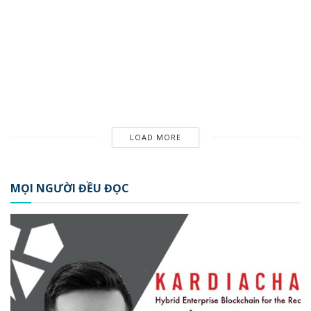
Hồng Kông công bố những
CBDC
phát hiện chính từ dự án CBDC
BỞI
KIM CHI
19/07/2024
LOADING...
MỌI NGƯỜI ĐỀU ĐỌC