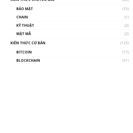
BẢO MẬT
(15)
CHAIN
(1)
KỸ THUẬT
(2)
MẬT MÃ
(2)
KIẾN THỨC CƠ BẢN
(125)
BITCOIN
(17)
BLOCKCHAIN
(51)
COIN & TOKEN
(36)
DEFI
(19)
ĐỒNG THUẬN
(4)
ETHEREUM
(9)
MINING
(1)
SÀN GIAO DỊCH
(3)
TRADE
(2)
VÍ
(4)