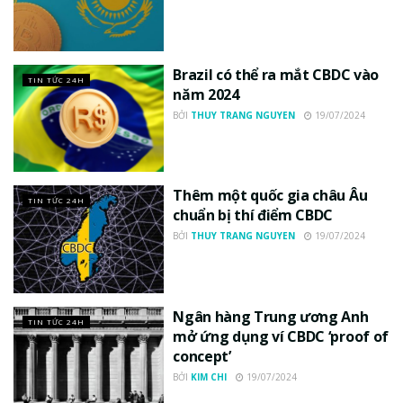
Brazil có thể ra mắt CBDC vào
TIN TỨC 24H
năm 2024
BỞI
THUY TRANG NGUYEN
19/07/2024
Thêm một quốc gia châu Âu
TIN TỨC 24H
chuẩn bị thí điểm CBDC
BỞI
THUY TRANG NGUYEN
19/07/2024
Ngân hàng Trung ương Anh
TIN TỨC 24H
mở ứng dụng ví CBDC ‘proof of
concept’
BỞI
KIM CHI
19/07/2024