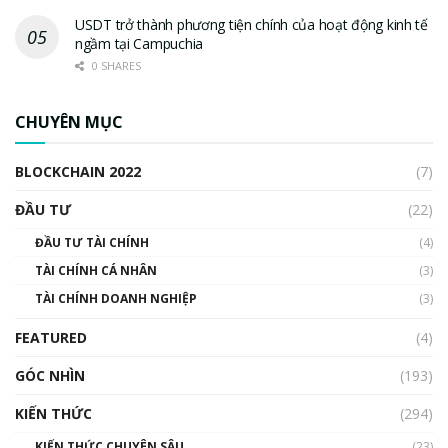
USDT trở thành phương tiện chính của hoạt động kinh tế
ngầm tại Campuchia
0 SHARES
CHUYÊN MỤC
BLOCKCHAIN 2022
(7)
ĐẦU TƯ
(22)
ĐẦU TƯ TÀI CHÍNH
(4)
TÀI CHÍNH CÁ NHÂN
(3)
TÀI CHÍNH DOANH NGHIỆP
(3)
FEATURED
(4)
GÓC NHÌN
(193)
KIẾN THỨC
(294)
KIẾN THỨC CHUYÊN SÂU
(23)