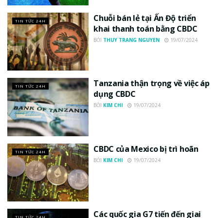
Chuỗi bán lẻ tại Ấn Độ triển
TIN TỨC 24H
khai thanh toán bằng CBDC
BỞI
THUY TRANG NGUYEN
19/07/2024
Tanzania thận trọng về việc áp
TIN TỨC 24H
dụng CBDC
BỞI
KIM CHI
19/07/2024
CBDC của Mexico bị trì hoãn
TIN TỨC 24H
BỞI
KIM CHI
19/07/2024
Các quốc gia G7 tiến đến giai
TIN TỨC 24H