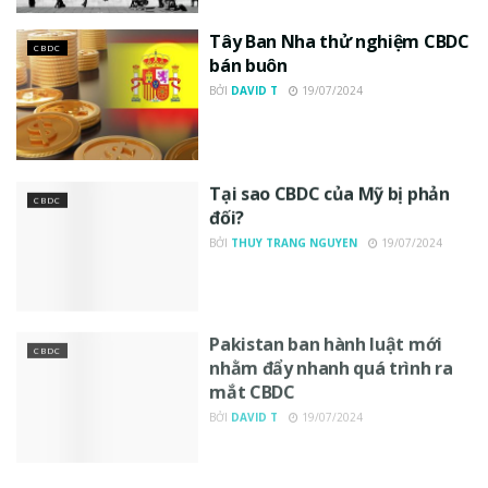
Tây Ban Nha thử nghiệm CBDC
CBDC
bán buôn
BỞI
DAVID T
19/07/2024
Tại sao CBDC của Mỹ bị phản
CBDC
đối?
BỞI
THUY TRANG NGUYEN
19/07/2024
Pakistan ban hành luật mới
CBDC
nhằm đẩy nhanh quá trình ra
mắt CBDC
BỞI
DAVID T
19/07/2024
Quốc gia Đông Nam Á tiếp
CBDC