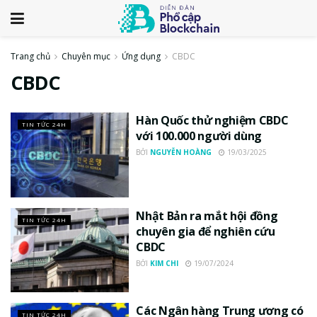
Trang chủ
Chuyên mục
Ứng dụng
CBDC
CBDC
Hàn Quốc thử nghiệm CBDC
TIN TỨC 24H
với 100.000 người dùng
BỞI
NGUYỄN HOÀNG
19/03/2025
Nhật Bản ra mắt hội đồng
TIN TỨC 24H
chuyên gia để nghiên cứu
CBDC
BỞI
KIM CHI
19/07/2024
Các Ngân hàng Trung ương có
TIN TỨC 24H