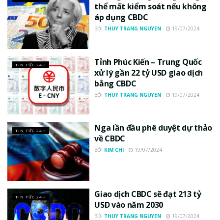
thể mất kiểm soát nếu không
áp dụng CBDC
BỞI
THUY TRANG NGUYEN
19/07/2024
Tỉnh Phúc Kiến – Trung Quốc
TIN TỨC 24H
xử lý gần 22 tỷ USD giao dịch
bằng CBDC
BỞI
THUY TRANG NGUYEN
19/07/2024
Nga lần đầu phê duyệt dự thảo
TIN TỨC 24H
về CBDC
BỞI
KIM CHI
19/07/2024
Giao dịch CBDC sẽ đạt 213 tỷ
TIN TỨC 24H
USD vào năm 2030
BỞI
THUY TRANG NGUYEN
19/07/2024