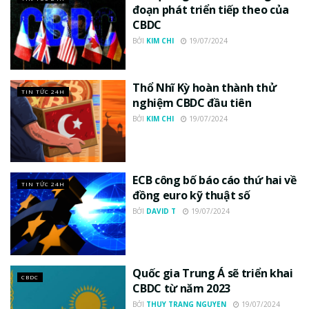
đoạn phát triển tiếp theo của
CBDC
BỞI
KIM CHI
19/07/2024
Thổ Nhĩ Kỳ hoàn thành thử
TIN TỨC 24H
nghiệm CBDC đầu tiên
BỞI
KIM CHI
19/07/2024
ECB công bố báo cáo thứ hai về
TIN TỨC 24H
đồng euro kỹ thuật số
BỞI
DAVID T
19/07/2024
Quốc gia Trung Á sẽ triển khai
CBDC
CBDC từ năm 2023
BỞI
THUY TRANG NGUYEN
19/07/2024