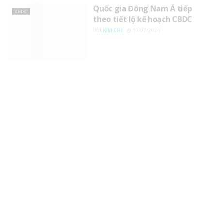
theo tiết lộ kế hoạch CBDC
BỞI
KIM CHI
19/07/2024
Tình hình áp dụng CBDC ở châu
CBDC
Phi
BỞI
THUY TRANG NGUYEN
19/07/2024
Nhật Bản sẽ triển khai CBDC
CBDC
vào 2026
BỞI
THUY TRANG NGUYEN
19/07/2024
Ấn Độ sẽ thí điểm CBDC bán lẻ
CBDC
vào tháng tới
BỞI
THUY TRANG NGUYEN
19/07/2024