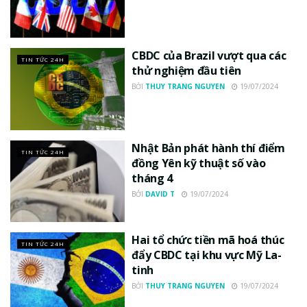
CBDC của Brazil vượt qua các
TIN TỨC 24H
thử nghiệm đầu tiên
BỞI
THUY TRANG NGUYEN
19/07/2024
Nhật Bản phát hành thí điểm
TIN TỨC 24H
đồng Yên kỹ thuật số vào
tháng 4
BỞI
DAVID T
19/07/2024
Hai tổ chức tiền mã hoá thúc
TIN TỨC 24H
đẩy CBDC tại khu vực Mỹ La-
tinh
BỞI
THUY TRANG NGUYEN
19/07/2024