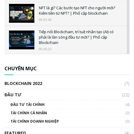
NFT là gì? Các bước tạo NFT cho người mới?
Kiếm tiền từ NFT? | Phổ cập blockchain
00:03:46
Tiếp nối Blockchain, trí tuệ nhân tạo (AI) có
phải là làn sóng đầu tư mới? | Phổ cập
Blockchain
00:45:25
CBDC là gì? Tổng quan về CBDC? Tại sao
ngân hàng trung ương lại quan trọng? | Phổ
CHUYÊN MỤC
cập Blockchain
00:04:38
BLOCKCHAIN 2022
(7)
Triển vọng nào cho Bitcoin. Thị trường liệu có
uptrend trong năm 2023? | Phổ cập
ĐẦU TƯ
(22)
Blockchain
ĐẦU TƯ TÀI CHÍNH
(4)
00:02:14
TÀI CHÍNH CÁ NHÂN
(3)
Nhìn lại năm 2022: Những sự kiện ảnh hưởng
TÀI CHÍNH DOANH NGHIỆP
đến hệ sinh thái tiền mã hoá | Phổ cập
(3)
Blockchain
FEATURED
(4)
00:15:29