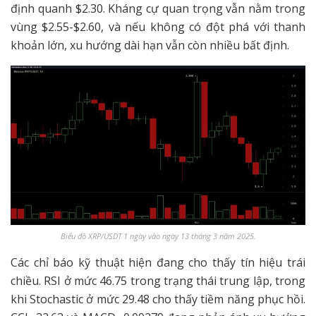
định quanh $2.30. Kháng cự quan trọng vẫn nằm trong
vùng $2.55-$2.60, và nếu không có đột phá với thanh
khoản lớn, xu hướng dài hạn vẫn còn nhiều bất định.
Biểu đồ XRP/USDT 1 ngày vào ngày 13 tháng 3 năm 2025.
Các chỉ báo kỹ thuật hiện đang cho thấy tín hiệu trái
chiều. RSI ở mức 46.75 trong trạng thái trung lập, trong
khi Stochastic ở mức 29.48 cho thấy tiềm năng phục hồi.