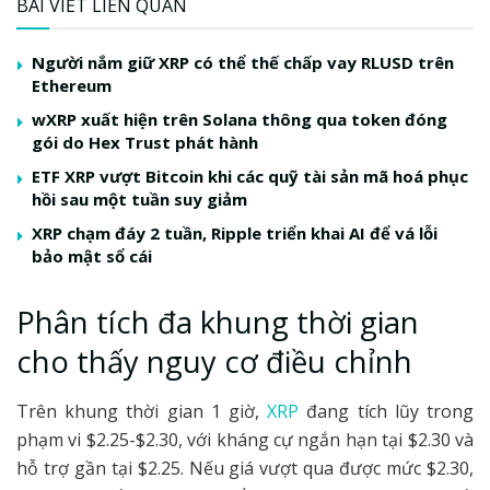
BÀI VIẾT LIÊN QUAN
Người nắm giữ XRP có thể thế chấp vay RLUSD trên
Ethereum
wXRP xuất hiện trên Solana thông qua token đóng
gói do Hex Trust phát hành
ETF XRP vượt Bitcoin khi các quỹ tài sản mã hoá phục
hồi sau một tuần suy giảm
XRP chạm đáy 2 tuần, Ripple triển khai AI để vá lỗi
bảo mật sổ cái
Phân tích đa khung thời gian
cho thấy nguy cơ điều chỉnh
Trên khung thời gian 1 giờ,
XRP
đang tích lũy trong
phạm vi $2.25-$2.30, với kháng cự ngắn hạn tại $2.30 và
hỗ trợ gần tại $2.25. Nếu giá vượt qua được mức $2.30,