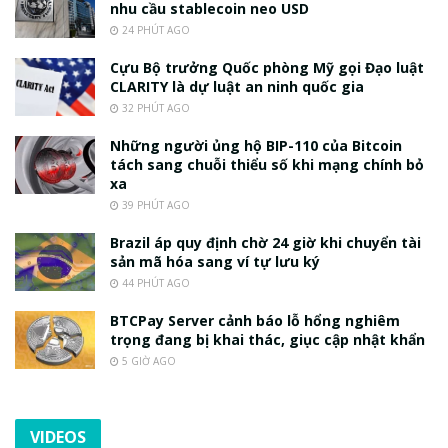
nhu cầu stablecoin neo USD
24 PHÚT AGO
Cựu Bộ trưởng Quốc phòng Mỹ gọi Đạo luật
CLARITY là dự luật an ninh quốc gia
32 PHÚT AGO
Những người ủng hộ BIP-110 của Bitcoin
tách sang chuỗi thiểu số khi mạng chính bỏ
xa
39 PHÚT AGO
Brazil áp quy định chờ 24 giờ khi chuyển tài
sản mã hóa sang ví tự lưu ký
44 PHÚT AGO
BTCPay Server cảnh báo lỗ hổng nghiêm
trọng đang bị khai thác, giục cập nhật khẩn
5 GIỜ AGO
VIDEOS