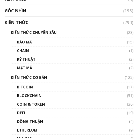
GÓC NHÌN
Nhìn lại năm 2022: Những nhân vật ảnh
(193)
hưởng nhất hệ sinh thái tiền mã hoá | Phổ
cập Blockchain
KIẾN THỨC
(294)
00:16:07
KIẾN THỨC CHUYÊN SÂU
(23)
Talkshow 27: Ranh giới giữa tầm ảnh hưởng
BẢO MẬT
(15)
và sự thao túng giá | Phổ cập Blockchain
CHAIN
(1)
01:35:05
KỸ THUẬT
(2)
Nhân sự tương lại ngành Blockchain Việt
MẬT MÃ
(2)
Nam | Phổ cập Blockchain
KIẾN THỨC CƠ BẢN
(125)
00:43:47
BITCOIN
(17)
Blockchain đang được ứng dụng ở Việt Nam
BLOCKCHAIN
(51)
như thể nào?
COIN & TOKEN
(36)
00:39:31
DEFI
(19)
Chìa khóa mở lối cơ hội trước các quĩ đầu tư |
ĐỒNG THUẬN
(4)
Phổ cập Blockchain
ETHEREUM
(9)
00:35:11