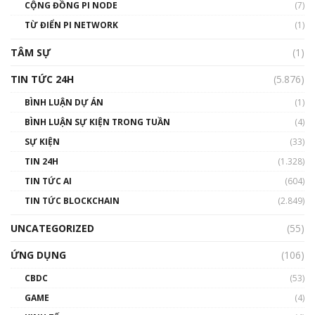
Talkshow 14: MemeCoin – Trò đùa tỷ đô
CỘNG ĐỒNG PI NODE
(7)
#phocapblockchain #PCB #meme
TỪ ĐIỂN PI NETWORK
(1)
01:29:26
TÂM SỰ
(1)
TIN TỨC 24H
(5.876)
BÌNH LUẬN DỰ ÁN
(1)
BÌNH LUẬN SỰ KIỆN TRONG TUẦN
(4)
SỰ KIỆN
(33)
TIN 24H
(1.328)
TIN TỨC AI
(604)
TIN TỨC BLOCKCHAIN
(2.849)
UNCATEGORIZED
(55)
ỨNG DỤNG
(106)
CBDC
(53)
GAME
(4)