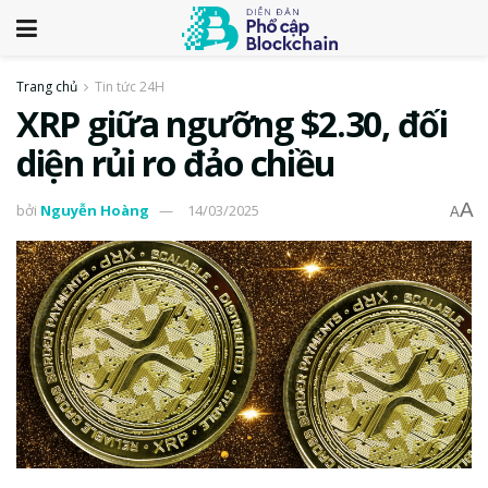
Trang chủ
Tin tức 24H
XRP giữa ngưỡng $2.30, đối
diện rủi ro đảo chiều
A
bởi
Nguyễn Hoàng
14/03/2025
A