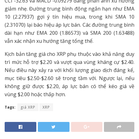
CCI -32.63 và MACD -0.09279 đang phản ánh xu hướng
giảm nhẹ. Đường trung bình động ngắn hạn như EMA
10 (2.27937) gợi ý tín hiệu mua, trong khi SMA 10
(2.31070) lại báo hiệu áp lực bán. Các đường trung bình
dài hạn như EMA 200 (1.86573) và SMA 200 (1.63488)
vẫn xác nhận xu hướng tăng tổng thể.
Kịch bản tăng giá cho XRP phụ thuộc vào khả năng duy
trì mức hỗ trợ $2.20 và vượt qua vùng kháng cự $2.40.
Nếu điều này xảy ra với khối lượng giao dịch đáng kể,
mục tiêu $2.50-$2.60 sẽ trong tầm với. Ngược lại, nếu
không giữ được $2.20, áp lực bán có thể kéo giá về
vùng $2.00 hoặc thấp hơn.
Tags:
giá XRP
XRP