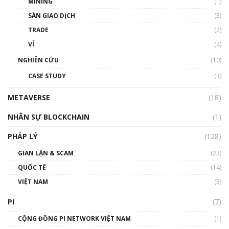
MINING
(1)
Talkshow 20: Biến động giá của tài sản truyền
SÀN GIAO DỊCH
(3)
thống & Crypto qua các cuộc chiến | Phổ cập
Blockchain
TRADE
(2)
01:34:46
VÍ
(4)
Talkshow 19: GameFi Việt Nam – Báo động
NGHIÊN CỨU
(10)
đỏ
CASE STUDY
(3)
01:24:45
METAVERSE
(18)
Talkshow18: Làn sóng tài năng Việt trở về từ
Silicon Valley - Sức bật mới cho Việt Nam
NHÂN SỰ BLOCKCHAIN
(1)
01:32:59
PHÁP LÝ
(128)
Talkshow17: Mùa đông Crypto – Chiếc khăn
GIAN LẬN & SCAM
gió ấm
(23)
01:40:40
QUỐC TẾ
(14)
VIỆT NAM
(3)
Talkshow 16: Làn sóng số tại Việt Nam và thế
giới
PI
(7)
01:49:30
CỘNG ĐỒNG PI NETWORK VIỆT NAM
(1)