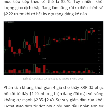
mục tiêu tiếp theo có thể là $2.40. Tuy nhiên, khối
lượng giao dịch thấp đang làm tăng rủi ro điều chỉnh về
$2.22 trước khi có bất kỳ đợt tăng đáng kể nào.
Biểu đồ XRP/USDT 1H vào ngày 13 tháng 3 năm 2025.
Phân tích khung thời gian 4 giờ cho thấy XRP đã phục
hồi tốt từ đáy $1.90, nhưng hiện đang đối mặt với vùng
kháng cự mạnh $2.35-$2.40. Sự suy giảm dần của khối
lượng giao dịch từ đợt phục hồi ban đầu phản ánh sự