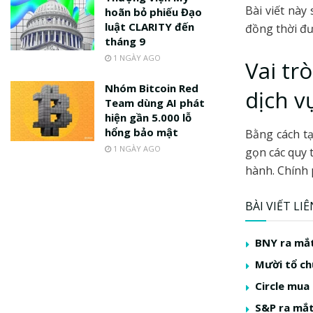
Bài viết này
hoãn bỏ phiếu Đạo
luật CLARITY đến
đồng thời đư
tháng 9
1 NGÀY AGO
Vai tr
Nhóm Bitcoin Red
dịch v
Team dùng AI phát
hiện gần 5.000 lỗ
hổng bảo mật
Bằng cách tạ
1 NGÀY AGO
gọn các quy 
hành. Chính 
BÀI VIẾT LI
BNY ra mắt
Mười tổ ch
Circle mua
S&P ra mắt