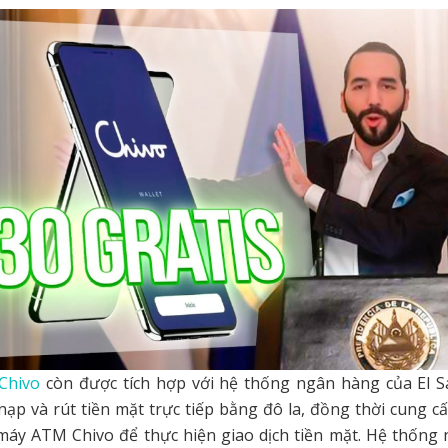
 Chivo
còn được tích hợp với hệ thống ngân hàng của El Sa
ạp và rút tiền mặt trực tiếp bằng đô la, đồng thời cung c
máy ATM Chivo để thực hiện giao dịch tiền mặt. Hệ thống 