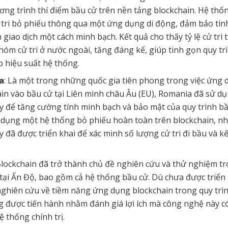
ng trình thí điểm bầu cử trên nền tảng blockchain. Hệ thố
 tri bỏ phiếu thông qua một ứng dụng di động, đảm bảo tín
 giao dịch một cách minh bạch. Kết quả cho thấy tỷ lệ cử tri 
nhóm cử tri ở nước ngoài, tăng đáng kể, giúp tinh gọn quy tr
 hiệu suất hệ thống.
a
: Là một trong những quốc gia tiên phong trong việc ứng
in vào bầu cử tại Liên minh châu Âu (EU), Romania đã sử d
y để tăng cường tính minh bạch và bảo mật của quy trình bầ
 dụng một hệ thống bỏ phiếu hoàn toàn trên blockchain, n
 đã được triển khai để xác minh số lượng cử tri đi bầu và k
Blockchain đã trở thành chủ đề nghiên cứu và thử nghiệm t
 tại Ấn Độ, bao gồm cả hệ thống bầu cử. Dù chưa được triển
 nghiên cứu về tiềm năng ứng dụng blockchain trong quy trì
g được tiến hành nhằm đánh giá lợi ích mà công nghệ này 
hệ thống chính trị.