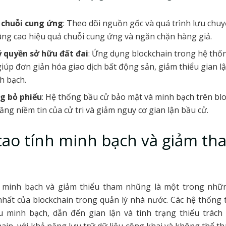
 chuỗi cung ứng
: Theo dõi nguồn gốc và quá trình lưu chu
ng cao hiệu quả chuỗi cung ứng và ngăn chặn hàng giả.
 quyền sở hữu đất đai
: Ứng dụng blockchain trong hệ thố
giúp đơn giản hóa giao dịch bất động sản, giảm thiểu gian l
h bạch.
g bỏ phiếu
: Hệ thống bầu cử bảo mật và minh bạch trên bl
tăng niềm tin của cử tri và giảm nguy cơ gian lận bầu cử.
ao tính minh bạch và giảm th
minh bạch và giảm thiểu tham nhũng là một trong nh
hất của blockchain trong quản lý nhà nước. Các hệ thống
u minh bạch, dẫn đến gian lận và tình trạng thiếu trách
ain, với khả năng lưu trữ dữ liệu công khai và không thể tha