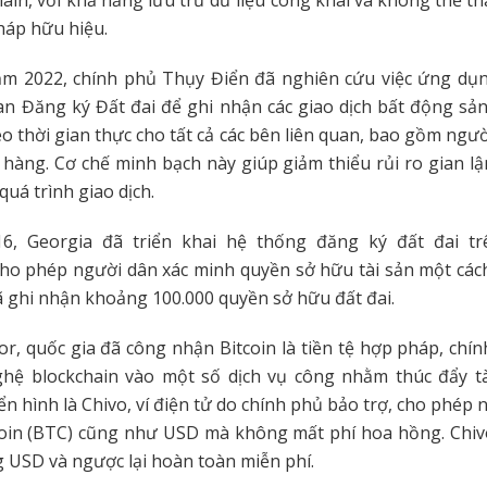
pháp hữu hiệu.
năm 2022, chính phủ Thụy Điển đã nghiên cứu việc ứng dụn
n Đăng ký Đất đai để ghi nhận các giao dịch bất động sả
eo thời gian thực cho tất cả các bên liên quan, bao gồm ngư
hàng. Cơ chế minh bạch này giúp giảm thiểu rủi ro gian lậ
quá trình giao dịch.
, Georgia đã triển khai hệ thống đăng ký đất đai t
cho phép người dân xác minh quyền sở hữu tài sản một các
 ghi nhận khoảng 100.000 quyền sở hữu đất đai.
dor, quốc gia đã công nhận Bitcoin là tiền tệ hợp pháp, chín
hệ blockchain vào một số dịch vụ công nhằm thúc đẩy tà
iển hình là Chivo, ví điện tử do chính phủ bảo trợ, cho phép
coin (BTC) cũng như USD mà không mất phí hoa hồng. Chivo
 USD và ngược lại hoàn toàn miễn phí.