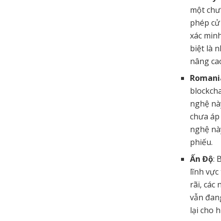
một chươ
phép cử
xác minh
biệt là 
nâng cao
Romani
blockcha
nghệ nà
chưa áp
nghệ này
phiếu.
Ấn Độ
: 
lĩnh vực
rãi, các
vẫn đan
lại cho 