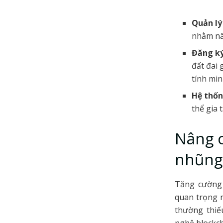
Quản lý
nhằm nâ
Đăng ký
đất đai 
tính min
Hệ thốn
thể gia 
Nâng c
nhũng
Tăng cường 
quan trọng n
thường thiế
nghệ blockch