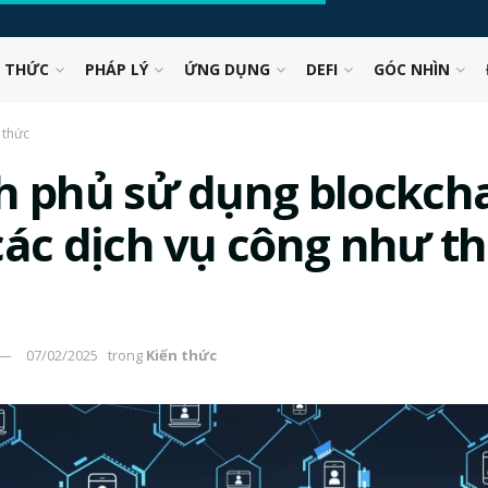
N THỨC
PHÁP LÝ
ỨNG DỤNG
DEFI
GÓC NHÌN
 thức
h phủ sử dụng blockch
các dịch vụ công như t
07/02/2025
trong
Kiến thức