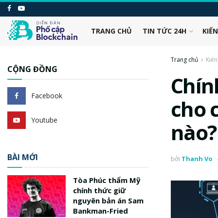
TRANG CHỦ
TIN TỨC 24H
KIẾ
Trang chủ
Kiến
CỘNG ĐỒNG
Chín
Facebook
cho 
Youtube
nào?
BÀI MỚI
bởi
Thanh Vo
Tòa Phúc thẩm Mỹ
chính thức giữ
nguyên bản án Sam
Bankman-Fried