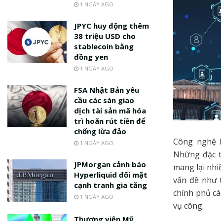
1 NGÀY AGO
JPYC huy động thêm
38 triệu USD cho
stablecoin bằng
đồng yen
1 NGÀY AGO
FSA Nhật Bản yêu
cầu các sàn giao
dịch tài sản mã hóa
trì hoãn rút tiền để
chống lừa đảo
Công nghệ b
1 NGÀY AGO
Những đặc t
JPMorgan cảnh báo
mang lại nhi
Hyperliquid đối mặt
vấn đề như 
cạnh tranh gia tăng
chính phủ cá
1 NGÀY AGO
vụ công.
Thượng viện Mỹ