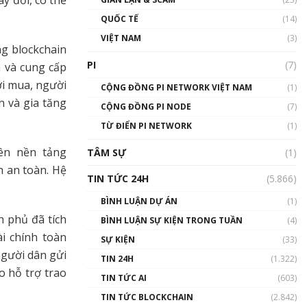
01:24:45
QUỐC TẾ
(14)
Talkshow18: Làn sóng tài
VIỆT NAM
(3)
năng Việt trở về từ Silicon
g blockchain
Valley - Sức bật mới cho
PI
(7)
n và cung cấp
Việt Nam
ời mua, người
01:32:59
CỘNG ĐỒNG PI NETWORK VIỆT NAM
(1)
n và gia tăng
CỘNG ĐỒNG PI NODE
(7)
Talkshow17: Mùa đông
TỪ ĐIỂN PI NETWORK
Crypto – Chiếc khăn gió ấm
(1)
01:40:40
rên nền tảng
TÂM SỰ
(1)
h an toàn. Hệ
Talkshow 16: Làn sóng số
TIN TỨC 24H
(5.866)
tại Việt Nam và thế giới
01:49:30
BÌNH LUẬN DỰ ÁN
(1)
h phủ đã tích
BÌNH LUẬN SỰ KIỆN TRONG TUẦN
(4)
Talkshow 14: MemeCoin –
i chính toàn
Trò đùa tỷ đô
SỰ KIỆN
(33)
#phocapblockchain #PCB
 người dân gửi
TIN 24H
(1.322)
#meme
 hỗ trợ trao
TIN TỨC AI
(603)
01:29:26
TIN TỨC BLOCKCHAIN
(2.842)