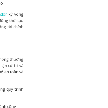
ao.
ador
kỳ vọng
đồng thời tạo
ng tài chính
 thống thường
lận cử tri và
hế an toàn và
ng quy trình
hành công