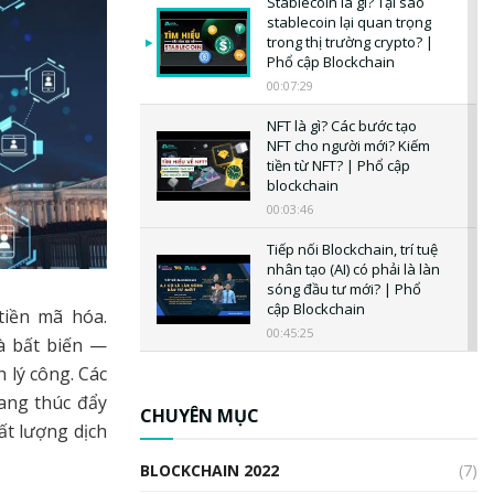
Stablecoin là gì? Tại sao
stablecoin lại quan trọng
trong thị trường crypto? |
Phổ cập Blockchain
00:07:29
NFT là gì? Các bước tạo
NFT cho người mới? Kiếm
tiền từ NFT? | Phổ cập
blockchain
00:03:46
Tiếp nối Blockchain, trí tuệ
nhân tạo (AI) có phải là làn
sóng đầu tư mới? | Phổ
cập Blockchain
tiền mã hóa.
00:45:25
à bất biến —
 lý công. Các
CBDC là gì? Tổng quan về
CBDC? Tại sao ngân hàng
ang thúc đẩy
trung ương lại quan trọng?
CHUYÊN MỤC
ất lượng dịch
| Phổ cập Blockchain
00:04:38
BLOCKCHAIN 2022
(7)