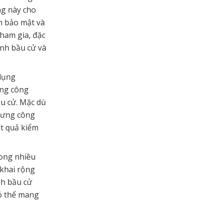
ng này cho
h bảo mật và
tham gia, đặc
ình bầu cử và
 dụng
ụng công
u cử. Mặc dù
hưng công
ết quả kiểm
rong nhiều
 khai rộng
nh bầu cử
có thể mang