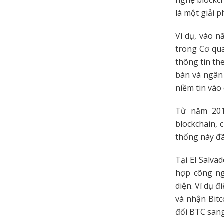
là một giải 
Ví dụ, vào 
trong Cơ qua
thông tin th
bán và ngân 
niềm tin vào 
Từ năm 2016
blockchain, 
thống này đã
Tại El Salva
hợp công ng
diện. Ví dụ đ
và nhận Bit
đổi BTC sang