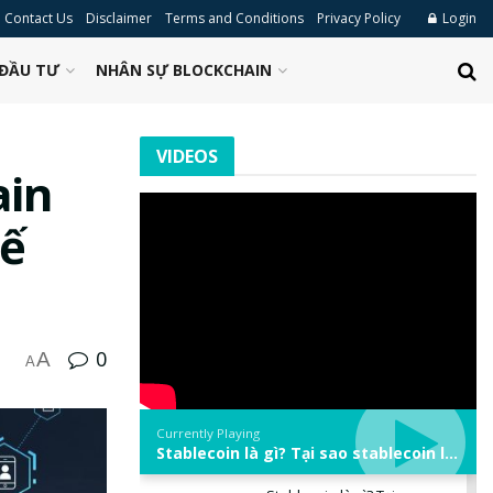
Contact Us
Disclaimer
Terms and Conditions
Privacy Policy
Login
ĐẦU TƯ
NHÂN SỰ BLOCKCHAIN
VIDEOS
ain
hế
0
A
A
Currently Playing
Stablecoin là gì? Tại sao stablecoin lại quan trọng trong thị trường crypto? | Phổ cập Blockchain