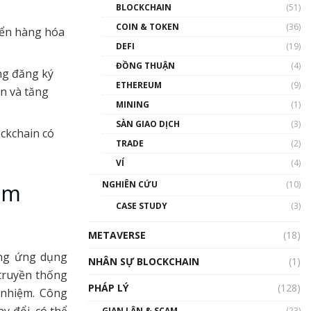
Nhân sự tương lại ngành
BLOCKCHAIN
(51)
Blockchain Việt Nam | Phổ
cập Blockchain
COIN & TOKEN
(36)
yển hàng hóa
00:43:47
DEFI
(19)
ĐỒNG THUẬN
(4)
Blockchain đang được ứng
ng đăng ký
dụng ở Việt Nam như thể
ETHEREUM
(9)
ận và tăng
nào?
MINING
(1)
00:39:31
SÀN GIAO DỊCH
(3)
Chìa khóa mở lối cơ hội
ockchain có
TRADE
(2)
trước các quĩ đầu tư | Phổ
cập Blockchain
VÍ
(4)
00:35:11
NGHIÊN CỨU
(10)
am
Talkshow 20: Biến động
CASE STUDY
(3)
giá của tài sản truyền
thống & Crypto qua các
METAVERSE
cuộc chiến | Phổ cập
(18)
Blockchain
ững ứng dụng
NHÂN SỰ BLOCKCHAIN
(1)
01:34:46
 truyền thống
PHÁP LÝ
(128)
Talkshow 19: GameFi Việt
 nhiệm. Công
Nam – Báo động đỏ
y đổi, có thể
GIAN LẬN & SCAM
(23)