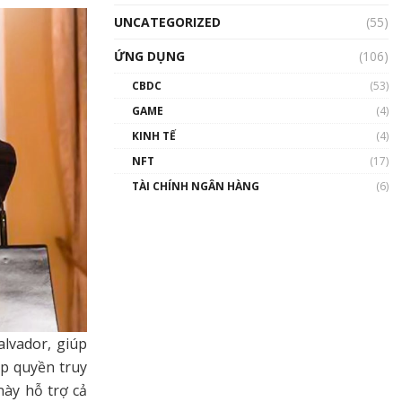
UNCATEGORIZED
(55)
ỨNG DỤNG
(106)
CBDC
(53)
GAME
(4)
KINH TẾ
(4)
NFT
(17)
TÀI CHÍNH NGÂN HÀNG
(6)
lvador, giúp
ấp quyền truy
này hỗ trợ cả