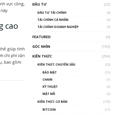
Triển vọng nào cho
ĩnh vực công,
ĐẦU TƯ
(22)
Bitcoin. Thị trường liệu có
uptrend trong năm 2023? |
 này.
ĐẦU TƯ TÀI CHÍNH
(4)
Phổ cập Blockchain
TÀI CHÍNH CÁ NHÂN
(3)
00:02:14
g cao
TÀI CHÍNH DOANH NGHIỆP
(3)
Nhìn lại năm 2022: Những
sự kiện ảnh hưởng đến hệ
FEATURED
(4)
sinh thái tiền mã hoá |
Phổ cập Blockchain
GÓC NHÌN
(193)
thể giúp tinh
00:15:29
m chi phí vận
KIẾN THỨC
(294)
Nhìn lại năm 2022: Những
ụ, bao gồm:
nhân vật ảnh hưởng nhất
KIẾN THỨC CHUYÊN SÂU
(23)
hệ sinh thái tiền mã hoá |
Phổ cập Blockchain
BẢO MẬT
(15)
00:16:07
CHAIN
(1)
Talkshow 27: Ranh giới
KỸ THUẬT
(2)
giữa tầm ảnh hưởng và sự
MẬT MÃ
(2)
thao túng giá | Phổ cập
Blockchain
KIẾN THỨC CƠ BẢN
(125)
01:35:05
BITCOIN
(17)