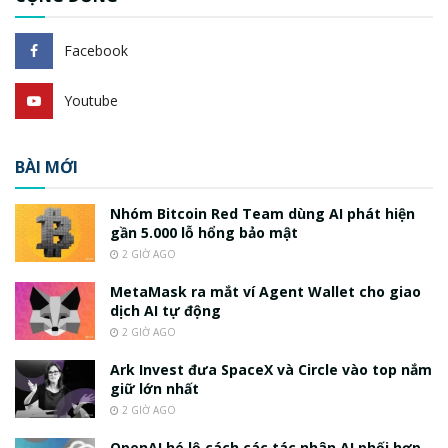
Facebook
Youtube
BÀI MỚI
Nhóm Bitcoin Red Team dùng AI phát hiện
gần 5.000 lỗ hổng bảo mật
2 GIỜ AGO
MetaMask ra mắt ví Agent Wallet cho giao
dịch AI tự động
2 GIỜ AGO
Ark Invest đưa SpaceX và Circle vào top nắm
giữ lớn nhất
2 GIỜ AGO
OpenAI hé lộ cách các tác nhân AI phối hợp