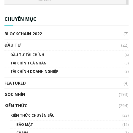
CBDC là gì? Tổng quan về CBDC? Tại sao
ngân hàng trung ương lại quan trọng? | Phổ
CHUYÊN MỤC
cập Blockchain
00:04:38
BLOCKCHAIN 2022
(7)
Triển vọng nào cho Bitcoin. Thị trường liệu có
uptrend trong năm 2023? | Phổ cập
ĐẦU TƯ
(22)
Blockchain
ĐẦU TƯ TÀI CHÍNH
(4)
00:02:14
TÀI CHÍNH CÁ NHÂN
(3)
Nhìn lại năm 2022: Những sự kiện ảnh hưởng
TÀI CHÍNH DOANH NGHIỆP
đến hệ sinh thái tiền mã hoá | Phổ cập
(3)
Blockchain
FEATURED
(4)
00:15:29
GÓC NHÌN
Nhìn lại năm 2022: Những nhân vật ảnh
(193)
hưởng nhất hệ sinh thái tiền mã hoá | Phổ
cập Blockchain
KIẾN THỨC
(294)
00:16:07
KIẾN THỨC CHUYÊN SÂU
(23)
Talkshow 27: Ranh giới giữa tầm ảnh hưởng
BẢO MẬT
(15)
và sự thao túng giá | Phổ cập Blockchain
CHAIN
(1)