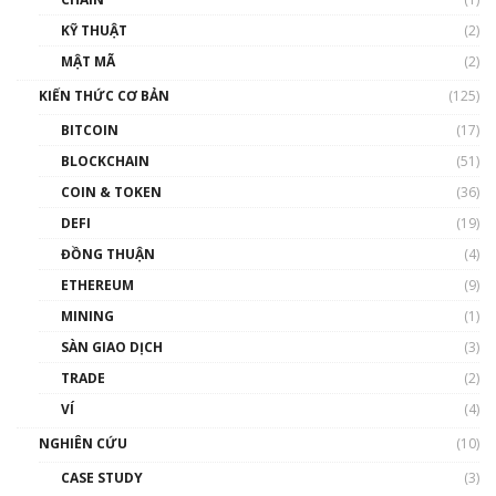
01:35:05
KỸ THUẬT
(2)
Nhân sự tương lại ngành Blockchain Việt
MẬT MÃ
(2)
Nam | Phổ cập Blockchain
KIẾN THỨC CƠ BẢN
(125)
00:43:47
BITCOIN
(17)
Blockchain đang được ứng dụng ở Việt Nam
BLOCKCHAIN
(51)
như thể nào?
COIN & TOKEN
(36)
00:39:31
DEFI
(19)
Chìa khóa mở lối cơ hội trước các quĩ đầu tư |
ĐỒNG THUẬN
(4)
Phổ cập Blockchain
ETHEREUM
(9)
00:35:11
MINING
(1)
Talkshow 20: Biến động giá của tài sản truyền
SÀN GIAO DỊCH
(3)
thống & Crypto qua các cuộc chiến | Phổ cập
Blockchain
TRADE
(2)
01:34:46
VÍ
(4)
Talkshow 19: GameFi Việt Nam – Báo động
NGHIÊN CỨU
(10)
đỏ
CASE STUDY
(3)
01:24:45