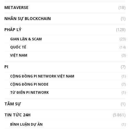
METAVERSE
(18)
Talkshow18: Làn sóng tài năng Việt trở về từ
Silicon Valley - Sức bật mới cho Việt Nam
NHÂN SỰ BLOCKCHAIN
(1)
01:32:59
PHÁP LÝ
(128)
Talkshow17: Mùa đông Crypto – Chiếc khăn
GIAN LẬN & SCAM
gió ấm
(23)
01:40:40
QUỐC TẾ
(14)
VIỆT NAM
(3)
Talkshow 16: Làn sóng số tại Việt Nam và thế
giới
PI
(7)
01:49:30
CỘNG ĐỒNG PI NETWORK VIỆT NAM
(1)
Talkshow 14: MemeCoin – Trò đùa tỷ đô
CỘNG ĐỒNG PI NODE
(7)
#phocapblockchain #PCB #meme
TỪ ĐIỂN PI NETWORK
(1)
01:29:26
TÂM SỰ
(1)
TIN TỨC 24H
(5.861)
BÌNH LUẬN DỰ ÁN
(1)