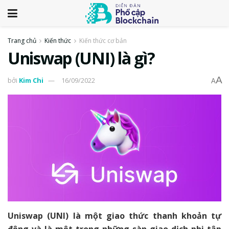
Trang chủ
Kiến thức
Kiến thức cơ bản
Uniswap (UNI) là gì?
A
bởi
Kim Chi
16/09/2022
A
Uniswap (UNI) là một giao thức thanh khoản tự
động và là một trong những sàn giao dịch phi tập