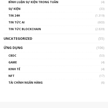
BÌNH LUẬN SỰ KIỆN TRONG TUẦN
(4)
SỰ KIỆN
(33)
TIN 24H
(1.319)
TIN TỨC AI
(603)
TIN TỨC BLOCKCHAIN
(2.839)
UNCATEGORIZED
(55)
ỨNG DỤNG
(106)
CBDC
(53)
GAME
(4)
KINH TẾ
(4)
NFT
(17)
TÀI CHÍNH NGÂN HÀNG
(6)