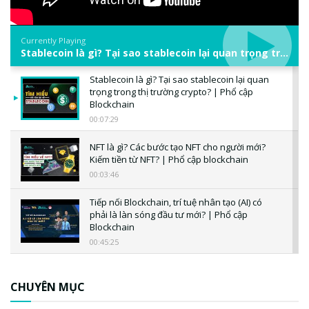
Currently Playing
Stablecoin là gì? Tại sao stablecoin lại quan trọng trong thị trường crypto? | Phổ cập Blockchain
Stablecoin là gì? Tại sao stablecoin lại quan
trọng trong thị trường crypto? | Phổ cập
Blockchain
00:07:29
NFT là gì? Các bước tạo NFT cho người mới?
Kiếm tiền từ NFT? | Phổ cập blockchain
00:03:46
Tiếp nối Blockchain, trí tuệ nhân tạo (AI) có
phải là làn sóng đầu tư mới? | Phổ cập
Blockchain
00:45:25
CBDC là gì? Tổng quan về CBDC? Tại sao
ngân hàng trung ương lại quan trọng? | Phổ
CHUYÊN MỤC
cập Blockchain
00:04:38