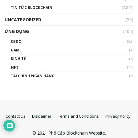
TIN TỨC BLOCKCHAIN
(2.842)
UNCATEGORIZED
(55)
ỨNG DỤNG
(106)
CBDC
(53)
GAME
(4)
KINH TẾ
(4)
NFT
(17)
TÀI CHÍNH NGÂN HÀNG
(6)
Contact Us
Disclaimer
Terms and Conditions
Privacy Policy
© 2021
Phổ Cập Blockchain Website
.