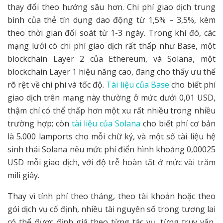
thay đổi theo hướng sâu hơn. Chi phí giao dịch trung
bình của thẻ tín dụng dao động từ 1,5% – 3,5%, kèm
theo thời gian đối soát từ 1-3 ngày. Trong khi đó, các
mạng lưới có chi phí giao dịch rất thấp như Base, một
blockchain Layer 2 của Ethereum, và Solana, một
blockchain Layer 1 hiệu năng cao, đang cho thấy ưu thế
rõ rệt về chi phí và tốc độ.
Tài liệu của Base
cho biết phí
giao dịch trên mạng này thường ở mức dưới 0,01 USD,
thậm chí có thể thấp hơn một xu rất nhiều trong nhiều
trường hợp; còn
tài liệu của Solana
cho biết phí cơ bản
là 5.000 lamports cho mỗi chữ ký, và một số tài liệu hệ
sinh thái Solana nêu mức phí điển hình khoảng 0,00025
USD mỗi giao dịch, với độ trễ hoàn tất ở mức vài trăm
mili giây.
Thay vì tính phí theo tháng, theo tài khoản hoặc theo
gói dịch vụ cố định, nhiều tài nguyên số trong tương lai
có thể được định giá theo từng tác vụ, từng truy vấn,