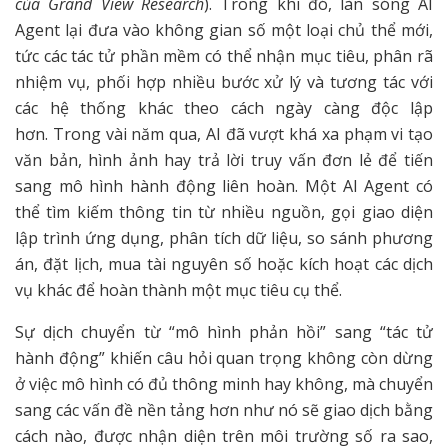
của Grand View Research
). Trong khi đó, làn sóng AI
Agent lại đưa vào không gian số một loại chủ thể mới,
tức các tác tử phần mềm có thể nhận mục tiêu, phân rã
nhiệm vụ, phối hợp nhiều bước xử lý và tương tác với
các hệ thống khác theo cách ngày càng độc lập
hơn. Trong vài năm qua, AI đã vượt khá xa phạm vi tạo
văn bản, hình ảnh hay trả lời truy vấn đơn lẻ để tiến
sang mô hình hành động liên hoàn. Một AI Agent có
thể tìm kiếm thông tin từ nhiều nguồn, gọi giao diện
lập trình ứng dụng, phân tích dữ liệu, so sánh phương
án, đặt lịch, mua tài nguyên số hoặc kích hoạt các dịch
vụ khác để hoàn thành một mục tiêu cụ thể.
Sự dịch chuyển từ “mô hình phản hồi” sang “tác tử
hành động” khiến câu hỏi quan trọng không còn dừng
ở việc mô hình có đủ thông minh hay không, mà chuyển
sang các vấn đề nền tảng hơn như nó sẽ giao dịch bằng
cách nào, được nhận diện trên môi trường số ra sao,