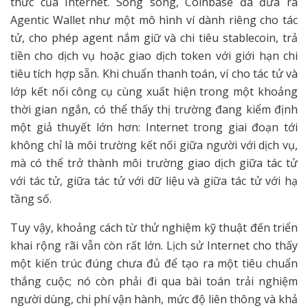
thức của Internet. Song song, Coinbase đã đưa ra
Agentic Wallet như một mô hình ví dành riêng cho tác
tử, cho phép agent nắm giữ và chi tiêu stablecoin, trả
tiền cho dịch vụ hoặc giao dịch token với giới hạn chi
tiêu tích hợp sẵn. Khi chuẩn thanh toán, ví cho tác tử và
lớp kết nối công cụ cùng xuất hiện trong một khoảng
thời gian ngắn, có thể thấy thị trường đang kiểm định
một giả thuyết lớn hơn: Internet trong giai đoạn tới
không chỉ là môi trường kết nối giữa người với dịch vụ,
mà có thể trở thành môi trường giao dịch giữa tác tử
với tác tử, giữa tác tử với dữ liệu và giữa tác tử với hạ
tầng số.
Tuy vậy, khoảng cách từ thử nghiệm kỹ thuật đến triển
khai rộng rãi vẫn còn rất lớn. Lịch sử Internet cho thấy
một kiến trúc đúng chưa đủ để tạo ra một tiêu chuẩn
thắng cuộc; nó còn phải đi qua bài toán trải nghiệm
người dùng, chi phí vận hành, mức độ liên thông và khả