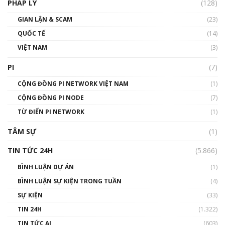
PHÁP LÝ
(128)
Talkshow17: Mùa đông Crypto – Chiếc khăn
GIAN LẬN & SCAM
gió ấm
(23)
01:40:40
QUỐC TẾ
(14)
VIỆT NAM
(3)
Talkshow 16: Làn sóng số tại Việt Nam và thế
giới
PI
(7)
01:49:30
CỘNG ĐỒNG PI NETWORK VIỆT NAM
(1)
Talkshow 14: MemeCoin – Trò đùa tỷ đô
CỘNG ĐỒNG PI NODE
(7)
#phocapblockchain #PCB #meme
TỪ ĐIỂN PI NETWORK
(1)
01:29:26
TÂM SỰ
(1)
TIN TỨC 24H
(5.866)
BÌNH LUẬN DỰ ÁN
(1)
BÌNH LUẬN SỰ KIỆN TRONG TUẦN
(4)
SỰ KIỆN
(33)
TIN 24H
(1.322)
TIN TỨC AI
(603)