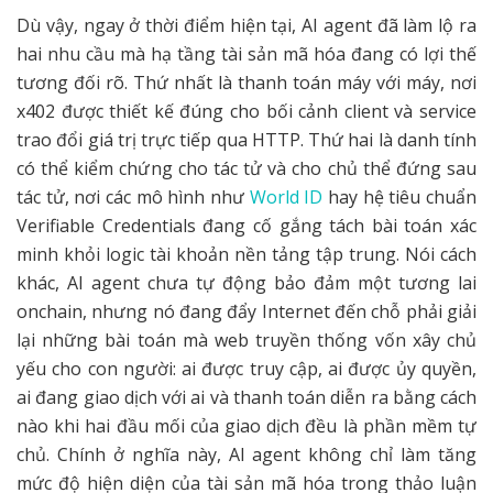
Dù vậy, ngay ở thời điểm hiện tại, AI agent đã làm lộ ra
hai nhu cầu mà hạ tầng tài sản mã hóa đang có lợi thế
tương đối rõ. Thứ nhất là thanh toán máy với máy, nơi
x402 được thiết kế đúng cho bối cảnh client và service
trao đổi giá trị trực tiếp qua HTTP. Thứ hai là danh tính
có thể kiểm chứng cho tác tử và cho chủ thể đứng sau
tác tử, nơi các mô hình như
World ID
hay hệ tiêu chuẩn
Verifiable Credentials đang cố gắng tách bài toán xác
minh khỏi logic tài khoản nền tảng tập trung. Nói cách
khác, AI agent chưa tự động bảo đảm một tương lai
onchain, nhưng nó đang đẩy Internet đến chỗ phải giải
lại những bài toán mà web truyền thống vốn xây chủ
yếu cho con người: ai được truy cập, ai được ủy quyền,
ai đang giao dịch với ai và thanh toán diễn ra bằng cách
nào khi hai đầu mối của giao dịch đều là phần mềm tự
chủ. Chính ở nghĩa này, AI agent không chỉ làm tăng
mức độ hiện diện của tài sản mã hóa trong thảo luận