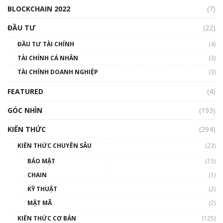
BLOCKCHAIN 2022
(7)
Triển vọng nào cho Bitcoin. Thị trường liệu có
uptrend trong năm 2023? | Phổ cập
ĐẦU TƯ
(22)
Blockchain
ĐẦU TƯ TÀI CHÍNH
(4)
00:02:14
TÀI CHÍNH CÁ NHÂN
(3)
Nhìn lại năm 2022: Những sự kiện ảnh hưởng
TÀI CHÍNH DOANH NGHIỆP
đến hệ sinh thái tiền mã hoá | Phổ cập
(3)
Blockchain
FEATURED
(4)
00:15:29
GÓC NHÌN
Nhìn lại năm 2022: Những nhân vật ảnh
(193)
hưởng nhất hệ sinh thái tiền mã hoá | Phổ
cập Blockchain
KIẾN THỨC
(294)
00:16:07
KIẾN THỨC CHUYÊN SÂU
(23)
Talkshow 27: Ranh giới giữa tầm ảnh hưởng
BẢO MẬT
(15)
và sự thao túng giá | Phổ cập Blockchain
CHAIN
(1)
01:35:05
KỸ THUẬT
(2)
Nhân sự tương lại ngành Blockchain Việt
MẬT MÃ
(2)
Nam | Phổ cập Blockchain
KIẾN THỨC CƠ BẢN
(125)
00:43:47