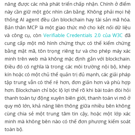
năng được các nhà phát triển chấp nhận. Chính ở điểm
này cần giữ một góc nhìn cân bằng. Không phải mọi hệ
thống AI agent đều cần blockchain hay tài sản mã hóa.
Bản thân MCP là một giao thức mở cho kết nối dữ liệu
và công cụ, còn
Verifiable Credentials 2.0 của W3C
đã
cung cấp một mô hình chứng thực có thể kiểm chứng
bằng mật mã, tôn trọng riêng tư và cho phép máy xác
minh trên web mà không mặc định gắn với blockchain.
Điều đó có nghĩa là trong các môi trường nội bộ, khép
kín hoặc có một chủ thể quản trị đủ mạnh, các giải pháp
tập trung vẫn có thể rẻ hơn, đơn giản hơn và phù hợp
hơn. Blockchain chỉ bộc lộ lợi thế rõ khi bài toán đòi hỏi
thanh toán tự động xuyên biên giới, thanh toán vi mô ở
quy mô lớn, khả năng liên thông giữa nhiều bên không
cùng chia sẻ một trung tâm tin cậy, hoặc một lớp xác
minh mà không bên nào có thể đơn phương kiểm soát
toàn bộ.