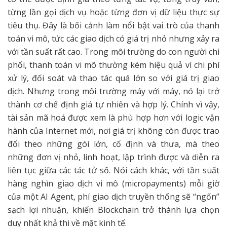
từng lần gọi dịch vụ hoặc từng đơn vị dữ liệu thực sự
tiêu thụ. Đây là bối cảnh làm nổi bật vai trò của thanh
toán vi mô, tức các giao dịch có giá trị nhỏ nhưng xảy ra
với tần suất rất cao. Trong môi trường do con người chi
phối, thanh toán vi mô thường kém hiệu quả vì chi phí
xử lý, đối soát và thao tác quá lớn so với giá trị giao
dịch. Nhưng trong môi trường máy với máy, nó lại trở
thành cơ chế định giá tự nhiên và hợp lý. Chính vì vậy,
tài sản mã hoá được xem là phù hợp hơn với logic vận
hành của Internet mới, nơi giá trị không còn được trao
đổi theo những gói lớn, cố định và thưa, mà theo
những đơn vị nhỏ, linh hoạt, lập trình được và diễn ra
liên tục giữa các tác tử số. Nói cách khác, với tần suất
hàng nghìn giao dịch vi mô (micropayments) mỗi giờ
của một AI Agent, phí giao dịch truyền thống sẽ “ngốn”
sạch lợi nhuận, khiến Blockchain trở thành lựa chọn
duy nhất khả thi về mặt kinh tế.