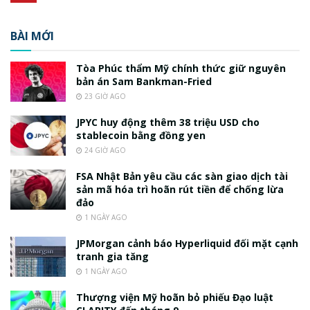
BÀI MỚI
Tòa Phúc thẩm Mỹ chính thức giữ nguyên
bản án Sam Bankman-Fried
23 GIỜ AGO
JPYC huy động thêm 38 triệu USD cho
stablecoin bằng đồng yen
24 GIỜ AGO
FSA Nhật Bản yêu cầu các sàn giao dịch tài
sản mã hóa trì hoãn rút tiền để chống lừa
đảo
1 NGÀY AGO
JPMorgan cảnh báo Hyperliquid đối mặt cạnh
tranh gia tăng
1 NGÀY AGO
Thượng viện Mỹ hoãn bỏ phiếu Đạo luật