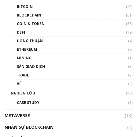
BITCOIN
(17)
Blockchain đang được ứng dụng ở Việt Nam
BLOCKCHAIN
(51)
như thể nào?
COIN & TOKEN
(36)
00:39:31
DEFI
(19)
Chìa khóa mở lối cơ hội trước các quĩ đầu tư |
ĐỒNG THUẬN
(4)
Phổ cập Blockchain
ETHEREUM
(9)
00:35:11
MINING
(1)
Talkshow 20: Biến động giá của tài sản truyền
SÀN GIAO DỊCH
(3)
thống & Crypto qua các cuộc chiến | Phổ cập
Blockchain
TRADE
(2)
01:34:46
VÍ
(4)
Talkshow 19: GameFi Việt Nam – Báo động
NGHIÊN CỨU
(10)
đỏ
CASE STUDY
(3)
01:24:45
METAVERSE
(18)
Talkshow18: Làn sóng tài năng Việt trở về từ
Silicon Valley - Sức bật mới cho Việt Nam
NHÂN SỰ BLOCKCHAIN
(1)
01:32:59