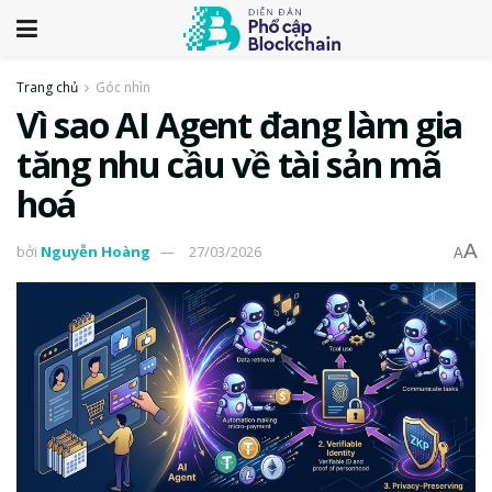
Trang chủ
Góc nhìn
Vì sao AI Agent đang làm gia
tăng nhu cầu về tài sản mã
hoá
A
bởi
Nguyễn Hoàng
27/03/2026
A