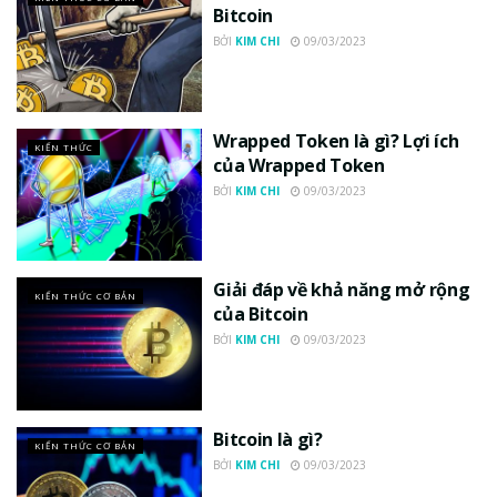
Bitcoin
BỞI
KIM CHI
09/03/2023
Wrapped Token là gì? Lợi ích
KIẾN THỨC
của Wrapped Token
BỞI
KIM CHI
09/03/2023
Giải đáp về khả năng mở rộng
KIẾN THỨC CƠ BẢN
của Bitcoin
BỞI
KIM CHI
09/03/2023
Bitcoin là gì?
KIẾN THỨC CƠ BẢN
BỞI
KIM CHI
09/03/2023