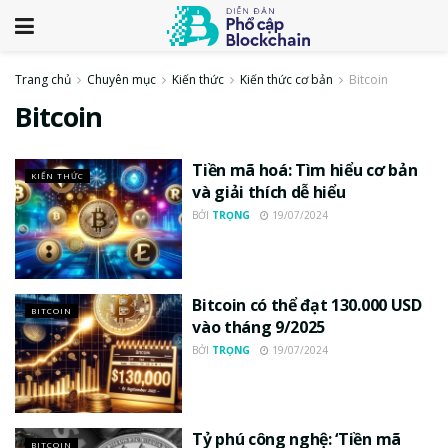
Trang chủ
Chuyên mục
Kiến thức
Kiến thức cơ bản
Bitcoin
Bitcoin
Tiền mã hoá: Tìm hiểu cơ bản
KIẾN THỨC
và giải thích dễ hiểu
BỞI
TRỌNG
19/07/2024
Bitcoin có thể đạt 130.000 USD
BITCOIN
vào tháng 9/2025
BỞI
TRỌNG
19/07/2024
Tỷ phú công nghệ: ‘Tiền mã
BITCOIN