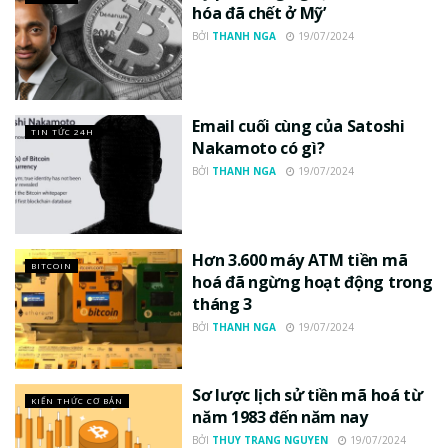
hóa đã chết ở Mỹ’
BỞI
THANH NGA
19/07/2024
Email cuối cùng của Satoshi
TIN TỨC 24H
Nakamoto có gì?
BỞI
THANH NGA
19/07/2024
Hơn 3.600 máy ATM tiền mã
BITCOIN
hoá đã ngừng hoạt động trong
tháng 3
BỞI
THANH NGA
19/07/2024
Sơ lược lịch sử tiền mã hoá từ
KIẾN THỨC CƠ BẢN
năm 1983 đến năm nay
BỞI
THUY TRANG NGUYEN
19/07/2024