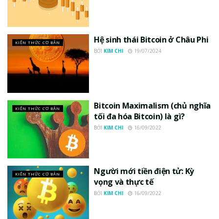
Hệ sinh thái Bitcoin ở Châu Phi
KIẾN THỨC CƠ BẢN
BỞI
KIM CHI
19/07/2024
Bitcoin Maximalism (chủ nghĩa
KIẾN THỨC CƠ BẢN
tối đa hóa Bitcoin) là gì?
BỞI
KIM CHI
16/09/2022
Người mới tiền điện tử: Kỳ
KIẾN THỨC CƠ BẢN
vọng và thực tế
BỞI
KIM CHI
16/09/2022