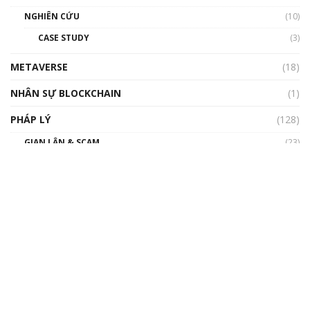
NGHIÊN CỨU
(10)
CASE STUDY
(3)
METAVERSE
(18)
NHÂN SỰ BLOCKCHAIN
(1)
PHÁP LÝ
(128)
GIAN LẬN & SCAM
(23)
QUỐC TẾ
(14)
VIỆT NAM
(3)
PI
(7)
CỘNG ĐỒNG PI NETWORK VIỆT NAM
(1)
CỘNG ĐỒNG PI NODE
(7)
TỪ ĐIỂN PI NETWORK
(1)
TÂM SỰ
(1)