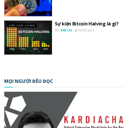
Sự kiện Bitcoin Halving là gì?
KIẾN THỨC CƠ BẢN
BỞI
KIM CHI
09/03/2023
MỌI NGƯỜI ĐỀU ĐỌC