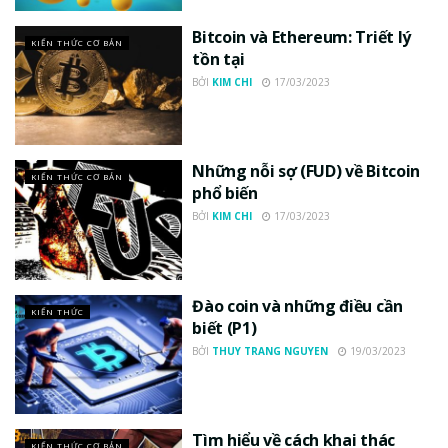
Bitcoin và Ethereum: Triết lý
KIẾN THỨC CƠ BẢN
tồn tại
BỞI
KIM CHI
17/03/2023
Những nỗi sợ (FUD) về Bitcoin
KIẾN THỨC CƠ BẢN
phổ biến
BỞI
KIM CHI
17/03/2023
Đào coin và những điều cần
KIẾN THỨC
biết (P1)
BỞI
THUY TRANG NGUYEN
19/03/2023
Tìm hiểu về cách khai thác
KIẾN THỨC CƠ BẢN