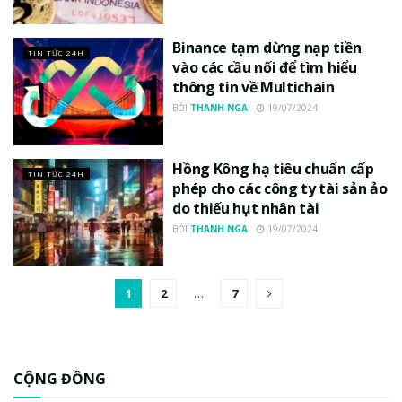
Binance tạm dừng nạp tiền
TIN TỨC 24H
vào các cầu nối để tìm hiểu
thông tin về Multichain
BỞI
THANH NGA
19/07/2024
Hồng Kông hạ tiêu chuẩn cấp
TIN TỨC 24H
phép cho các công ty tài sản ảo
do thiếu hụt nhân tài
BỞI
THANH NGA
19/07/2024
1
2
…
7
CỘNG ĐỒNG