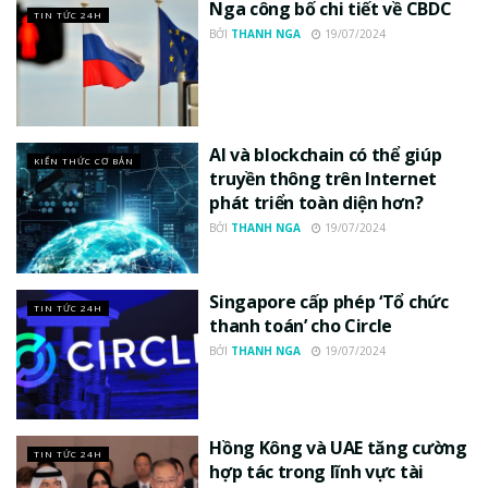
Nga công bố chi tiết về CBDC
TIN TỨC 24H
BỞI
THANH NGA
19/07/2024
AI và blockchain có thể giúp
KIẾN THỨC CƠ BẢN
truyền thông trên Internet
phát triển toàn diện hơn?
BỞI
THANH NGA
19/07/2024
Singapore cấp phép ‘Tổ chức
TIN TỨC 24H
thanh toán’ cho Circle
BỞI
THANH NGA
19/07/2024
Hồng Kông và UAE tăng cường
TIN TỨC 24H
hợp tác trong lĩnh vực tài