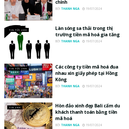
chính
BỞI
THANH NGA
19/07/2024
Làn sóng sa thải trong thị
TIN TỨC 24H
trường tiền mã hoá gia tăng
BỞI
THANH NGA
19/07/2024
Các công ty tiền mã hoá đua
TIN TỨC 24H
nhau xin giấy phép tại Hồng
Kông
BỞI
THANH NGA
19/07/2024
Hòn đảo xinh đẹp Bali cấm du
TIN 24H
khách thanh toán bằng tiền
mã hoá
BỞI
THANH NGA
19/07/2024