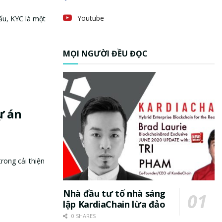
Youtube
ấu, KYC là một
MỌI NGƯỜI ĐỀU ĐỌC
ự án
rong cải thiện
Nhà đầu tư tố nhà sáng
lập KardiaChain lừa đảo
0 SHARES