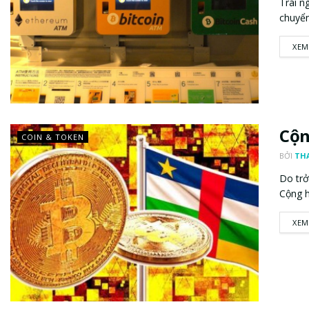
Trái n
chuyển
XEM
Cộn
COIN & TOKEN
BỞI
TH
Do trở
Cộng h
XEM