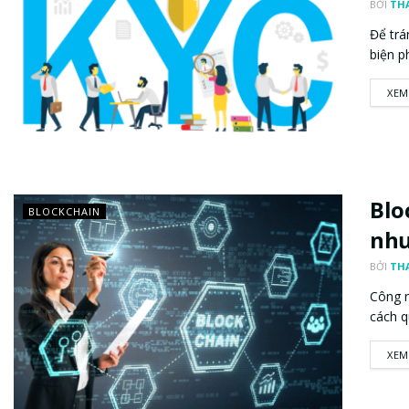
BỞI
TH
Để trá
biện p
XEM
Blo
BLOCKCHAIN
như
BỞI
TH
Công n
cách qu
XEM