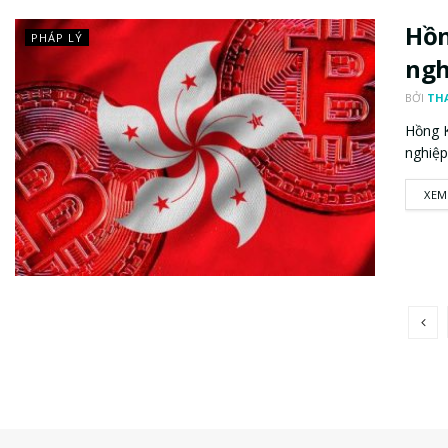
Hồn
PHÁP LÝ
ngh
BỞI
TH
Hồng K
nghiệp
XEM