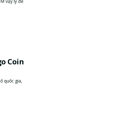
TM vậy lý để
go Coin
ố quốc gia,