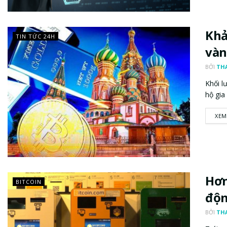
Khả
TIN TỨC 24H
và
BỞI
TH
Khối l
hộ gia
XEM
Hơn
BITCOIN
độn
BỞI
TH