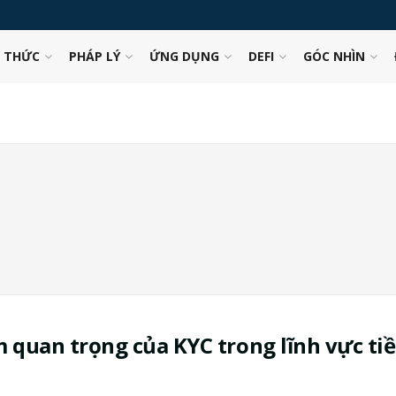
N THỨC
PHÁP LÝ
ỨNG DỤNG
DEFI
GÓC NHÌN
 quan trọng của KYC trong lĩnh vực ti
a