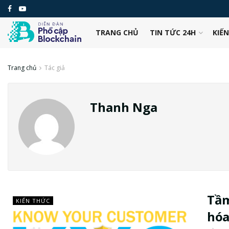
TRANG CHỦ
TIN TỨC 24H
KIẾ
Trang chủ
Tác giả
Thanh Nga
Tầm
KIẾN THỨC
hó