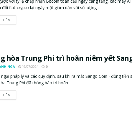
gược với tỷ lệ chấp nhận Bitcoin toàn cầu ngày càng tăng, các máy A
 đổi fiat-crypto lại ngày một giảm dần với số lượng...
 THÊM
g hòa Trung Phi trì hoãn niêm yết San
ANH NGA
19/07/2024
0
 ngại pháp lý và các quy định, sau khi ra mắt Sango Coin - đồng tiền s
òa Trung Phi đã thông báo trì hoãn...
 THÊM