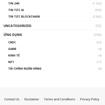
TIN 24H
(1.322)
TIN TỨC AI
(603)
TIN TỨC BLOCKCHAIN
(2.842)
UNCATEGORIZED
(55)
ỨNG DỤNG
(106)
CBDC
(53)
GAME
(4)
KINH TẾ
(4)
NFT
(17)
TÀI CHÍNH NGÂN HÀNG
(6)
Contact Us
Disclaimer
Terms and Conditions
Privacy Policy