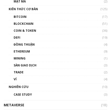
Nhân sự tương lại ngành Blockchain Việt
MẬT MÃ
(2)
Nam | Phổ cập Blockchain
KIẾN THỨC CƠ BẢN
(125)
00:43:47
BITCOIN
(17)
Blockchain đang được ứng dụng ở Việt Nam
BLOCKCHAIN
(51)
như thể nào?
COIN & TOKEN
(36)
00:39:31
DEFI
(19)
Chìa khóa mở lối cơ hội trước các quĩ đầu tư |
ĐỒNG THUẬN
(4)
Phổ cập Blockchain
ETHEREUM
(9)
00:35:11
MINING
(1)
Talkshow 20: Biến động giá của tài sản truyền
SÀN GIAO DỊCH
(3)
thống & Crypto qua các cuộc chiến | Phổ cập
Blockchain
TRADE
(2)
01:34:46
VÍ
(4)
Talkshow 19: GameFi Việt Nam – Báo động
NGHIÊN CỨU
(10)
đỏ
CASE STUDY
(3)
01:24:45
METAVERSE
(18)
Talkshow18: Làn sóng tài năng Việt trở về từ