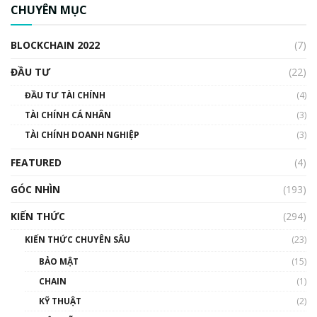
ngân hàng trung ương lại quan trọng? | Phổ
CHUYÊN MỤC
cập Blockchain
00:04:38
BLOCKCHAIN 2022
(7)
Triển vọng nào cho Bitcoin. Thị trường liệu có
uptrend trong năm 2023? | Phổ cập
ĐẦU TƯ
(22)
Blockchain
ĐẦU TƯ TÀI CHÍNH
(4)
00:02:14
TÀI CHÍNH CÁ NHÂN
(3)
Nhìn lại năm 2022: Những sự kiện ảnh hưởng
TÀI CHÍNH DOANH NGHIỆP
đến hệ sinh thái tiền mã hoá | Phổ cập
(3)
Blockchain
FEATURED
(4)
00:15:29
GÓC NHÌN
Nhìn lại năm 2022: Những nhân vật ảnh
(193)
hưởng nhất hệ sinh thái tiền mã hoá | Phổ
cập Blockchain
KIẾN THỨC
(294)
00:16:07
KIẾN THỨC CHUYÊN SÂU
(23)
Talkshow 27: Ranh giới giữa tầm ảnh hưởng
BẢO MẬT
(15)
và sự thao túng giá | Phổ cập Blockchain
CHAIN
(1)
01:35:05
KỸ THUẬT
(2)