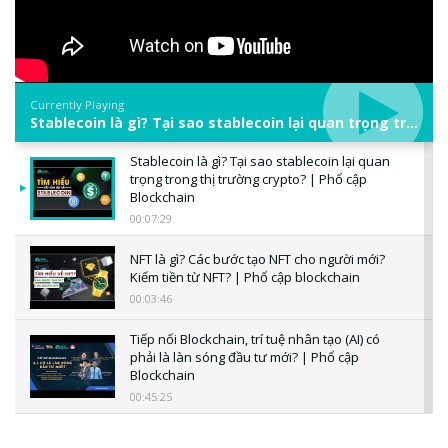
Currently Playing
Stablecoin là gì? Tại sao stablecoin lại quan trọng trong thị trường crypto? | Phổ cập Blockchain
Stablecoin là gì? Tại sao stablecoin lại quan
trọng trong thị trường crypto? | Phổ cập
Blockchain
00:07:29
NFT là gì? Các bước tạo NFT cho người mới?
Kiếm tiền từ NFT? | Phổ cập blockchain
00:03:46
Tiếp nối Blockchain, trí tuệ nhân tạo (AI) có
phải là làn sóng đầu tư mới? | Phổ cập
Blockchain
00:45:25
CBDC là gì? Tổng quan về CBDC? Tại sao