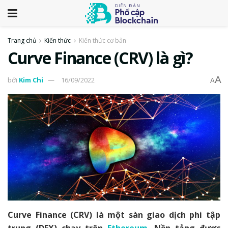
Trang chủ
Kiến thức
Kiến thức cơ bản
Curve Finance (CRV) là gì?
A
bởi
Kim Chi
16/09/2022
A
Curve Finance (CRV) là một sàn giao dịch phi tập
trung (DEX) chạy trên
Ethereum
. Nền tảng được