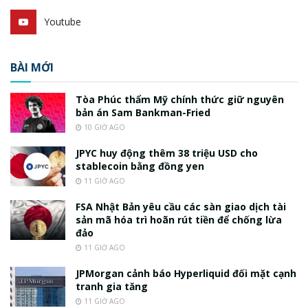
Youtube
BÀI MỚI
Tòa Phúc thẩm Mỹ chính thức giữ nguyên
bản án Sam Bankman-Fried
10 GIỜ AGO
JPYC huy động thêm 38 triệu USD cho
stablecoin bằng đồng yen
11 GIỜ AGO
FSA Nhật Bản yêu cầu các sàn giao dịch tài
sản mã hóa trì hoãn rút tiền để chống lừa
đảo
11 GIỜ AGO
JPMorgan cảnh báo Hyperliquid đối mặt cạnh
tranh gia tăng
11 GIỜ AGO