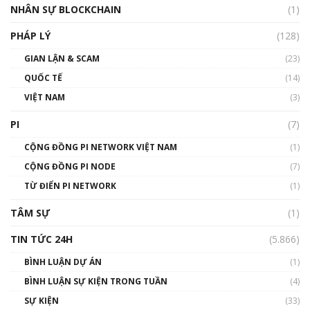
Silicon Valley - Sức bật mới cho Việt Nam
NHÂN SỰ BLOCKCHAIN
(1)
01:32:59
PHÁP LÝ
(128)
Talkshow17: Mùa đông Crypto – Chiếc khăn
GIAN LẬN & SCAM
gió ấm
(23)
01:40:40
QUỐC TẾ
(14)
VIỆT NAM
(3)
Talkshow 16: Làn sóng số tại Việt Nam và thế
giới
PI
(7)
01:49:30
CỘNG ĐỒNG PI NETWORK VIỆT NAM
(1)
Talkshow 14: MemeCoin – Trò đùa tỷ đô
CỘNG ĐỒNG PI NODE
(7)
#phocapblockchain #PCB #meme
TỪ ĐIỂN PI NETWORK
(1)
01:29:26
TÂM SỰ
(1)
TIN TỨC 24H
(5.866)
BÌNH LUẬN DỰ ÁN
(1)
BÌNH LUẬN SỰ KIỆN TRONG TUẦN
(4)
SỰ KIỆN
(33)