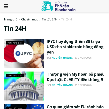
Trang chủ
Chuyên mục
Tin tức 24H
Tin 24H
Tin 24H
JPYC huy động thêm 38 triệu
TIN TỨC 24H
USD cho stablecoin bằng đồng
yen
BỞI
NGUYỄN HOÀNG
07/08/2026
Thượng viện Mỹ hoãn bỏ phiếu
TIN TỨC 24H
Đạo luật CLARITY đến tháng 9
BỞI
NGUYỄN HOÀNG
07/08/2026
Cơ quan giám sát EU cảnh báo
TIN TỨC 24H