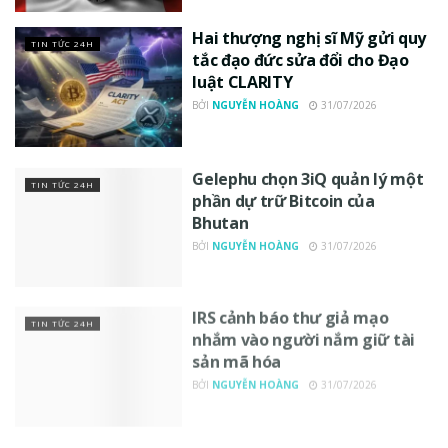
Hai thượng nghị sĩ Mỹ gửi quy
TIN TỨC 24H
tắc đạo đức sửa đổi cho Đạo
luật CLARITY
BỞI
NGUYỄN HOÀNG
31/07/2026
Gelephu chọn 3iQ quản lý một
TIN TỨC 24H
phần dự trữ Bitcoin của
Bhutan
BỞI
NGUYỄN HOÀNG
31/07/2026
IRS cảnh báo thư giả mạo
TIN TỨC 24H
nhắm vào người nắm giữ tài
sản mã hóa
BỞI
NGUYỄN HOÀNG
31/07/2026
Bộ trưởng Ngân khố Mỹ kêu
TIN TỨC 24H