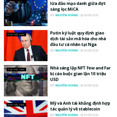
lừa đảo mạo danh giữa đợt
sàng lọc MiCA
BỞI
NGUYỄN HOÀNG
06/08/2026
Putin ký luật quy định giao
TIN TỨC 24H
dịch tài sản mã hóa cho nhà
đầu tư cá nhân tại Nga
BỞI
NGUYỄN HOÀNG
06/08/2026
Nhà sáng lập NFT Few and Far
TIN TỨC 24H
bị cáo buộc gian lận 10 triệu
USD
BỞI
NGUYỄN HOÀNG
06/08/2026
Mỹ và Anh tái khẳng định hợp
TIN TỨC 24H
tác quản lý về stablecoin
BỞI
NGUYỄN HOÀNG
05/08/2026