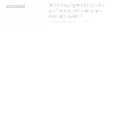
gọi Thượng viện thông qua
Đạo luật CLARITY
BỞI
NGUYỄN HOÀNG
31/07/2026
Emirates triển khai thanh toán
TIN TỨC 24H
vé máy bay bằng tài sản mã
hóa
BỞI
NGUYỄN HOÀNG
30/07/2026
Lừa đảo tài sản mã hóa gây
TIN TỨC 24H
thiệt hại 80,7 tỷ USD tại Mỹ
BỞI
NGUYỄN HOÀNG
30/07/2026
SEC sẵn sàng ban hành quy
TIN TỨC 24H
định tài sản mã hóa nếu Quốc
hội trì hoãn