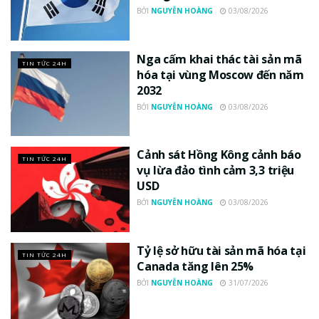
BỞI
NGUYỄN HOÀNG
03/08/2026
Nga cấm khai thác tài sản mã
TIN TỨC 24H
hóa tại vùng Moscow đến năm
2032
BỞI
NGUYỄN HOÀNG
03/08/2026
Cảnh sát Hồng Kông cảnh báo
TIN TỨC 24H
vụ lừa đảo tình cảm 3,3 triệu
USD
BỞI
NGUYỄN HOÀNG
03/08/2026
Tỷ lệ sở hữu tài sản mã hóa tại
TIN TỨC 24H
Canada tăng lên 25%
BỞI
NGUYỄN HOÀNG
31/07/2026