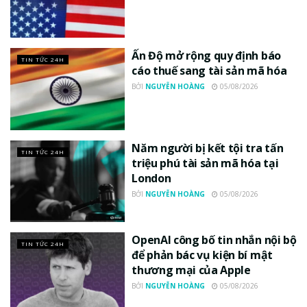
Ấn Độ mở rộng quy định báo
TIN TỨC 24H
cáo thuế sang tài sản mã hóa
BỞI
NGUYỄN HOÀNG
05/08/2026
Năm người bị kết tội tra tấn
TIN TỨC 24H
triệu phú tài sản mã hóa tại
London
BỞI
NGUYỄN HOÀNG
05/08/2026
OpenAI công bố tin nhắn nội bộ
TIN TỨC 24H
để phản bác vụ kiện bí mật
thương mại của Apple
BỞI
NGUYỄN HOÀNG
05/08/2026