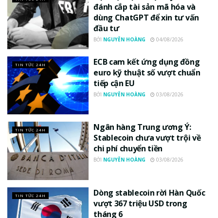
đánh cắp tài sản mã hóa và
dùng ChatGPT để xin tư vấn
đầu tư
BỞI
NGUYỄN HOÀNG
04/08/2026
ECB cam kết ứng dụng đồng
TIN TỨC 24H
euro kỹ thuật số vượt chuẩn
tiếp cận EU
BỞI
NGUYỄN HOÀNG
03/08/2026
Ngân hàng Trung ương Ý:
TIN TỨC 24H
Stablecoin chưa vượt trội về
chi phí chuyển tiền
BỞI
NGUYỄN HOÀNG
03/08/2026
Dòng stablecoin rời Hàn Quốc
TIN TỨC 24H
vượt 367 triệu USD trong
tháng 6