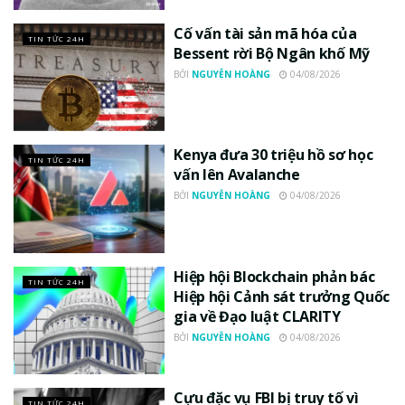
Cố vấn tài sản mã hóa của
TIN TỨC 24H
Bessent rời Bộ Ngân khố Mỹ
BỞI
NGUYỄN HOÀNG
04/08/2026
Kenya đưa 30 triệu hồ sơ học
TIN TỨC 24H
vấn lên Avalanche
BỞI
NGUYỄN HOÀNG
04/08/2026
Hiệp hội Blockchain phản bác
TIN TỨC 24H
Hiệp hội Cảnh sát trưởng Quốc
gia về Đạo luật CLARITY
BỞI
NGUYỄN HOÀNG
04/08/2026
Cựu đặc vụ FBI bị truy tố vì
TIN TỨC 24H