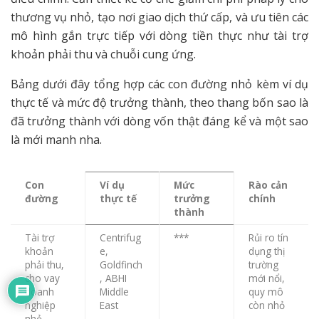
thương vụ nhỏ, tạo nơi giao dịch thứ cấp, và ưu tiên các
mô hình gắn trực tiếp với dòng tiền thực như tài trợ
khoản phải thu và chuỗi cung ứng.
Bảng dưới đây tổng hợp các con đường nhỏ kèm ví dụ
thực tế và mức độ trưởng thành, theo thang bốn sao là
đã trưởng thành với dòng vốn thật đáng kể và một sao
là mới manh nha.
Con
Ví dụ
Mức
Rào cản
đường
thực tế
trưởng
chính
thành
Tài trợ
Centrifug
***
Rủi ro tín
khoản
e,
dụng thị
phải thu,
Goldfinch
trường
cho vay
, ABHI
mới nổi,
doanh
Middle
quy mô
nghiệp
East
còn nhỏ
nhỏ