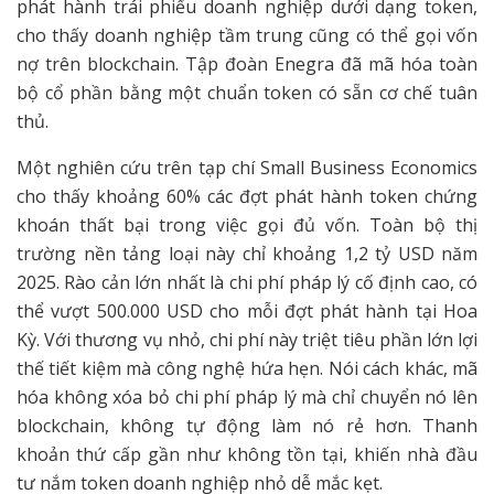
phát hành trái phiếu doanh nghiệp dưới dạng token,
cho thấy doanh nghiệp tầm trung cũng có thể gọi vốn
nợ trên blockchain. Tập đoàn Enegra đã mã hóa toàn
bộ cổ phần bằng một chuẩn token có sẵn cơ chế tuân
thủ.
Một nghiên cứu trên tạp chí Small Business Economics
cho thấy khoảng 60% các đợt phát hành token chứng
khoán thất bại trong việc gọi đủ vốn. Toàn bộ thị
trường nền tảng loại này chỉ khoảng 1,2 tỷ USD năm
2025. Rào cản lớn nhất là chi phí pháp lý cố định cao, có
thể vượt 500.000 USD cho mỗi đợt phát hành tại Hoa
Kỳ. Với thương vụ nhỏ, chi phí này triệt tiêu phần lớn lợi
thế tiết kiệm mà công nghệ hứa hẹn. Nói cách khác, mã
hóa không xóa bỏ chi phí pháp lý mà chỉ chuyển nó lên
blockchain, không tự động làm nó rẻ hơn. Thanh
khoản thứ cấp gần như không tồn tại, khiến nhà đầu
tư nắm token doanh nghiệp nhỏ dễ mắc kẹt.