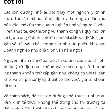
cốt lõi
Các con đường nhỏ lẻ cho thấy một nghịch lý chính
sách. Tài sản mã hóa được định vị là công cụ dân chủ
hóa vốn, mở cửa cho doanh nghiệp nhỏ và người ít vốn.
Trên thực tế, các thương vụ thành công và quy mô lớn
lại tập trung ở định chế lớn như BlackRock, JPMorgan,
gắn với tài sản chất lượng cao như tín phiếu kho bạc.
Doanh nghiệp nhỏ phần lớn vẫn nằm ngoài.
Nguyên nhân nằm ở ba rào cản có tính cấu trúc: chi phí
pháp lý cố định cao không giảm theo quy mô thương
vụ; thanh khoản thứ cấp gần như không có với tài sản
nhỏ; và chi phí xử lý kỹ thuật có thể vượt giá trị khoản
lãi nhỏ.
Về chính sách, để các con đường nhỏ thực sự phục vụ
nền kinh tế thực, không thể trông chờ thị trường tự
điều chỉnh. Cần thiết kế cơ chế giảm chi phí pháp lý cho