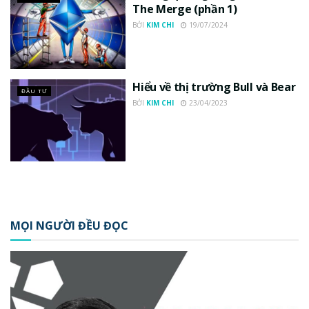
The Merge (phần 1)
BỞI
KIM CHI
19/07/2024
Hiểu về thị trường Bull và Bear
ĐẦU TƯ
BỞI
KIM CHI
23/04/2023
MỌI NGƯỜI ĐỀU ĐỌC