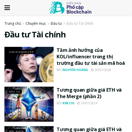
Trang chủ
Chuyên mục
Đầu tư
Đầu tư Tài chính
Đầu tư Tài chính
Tầm ảnh hưởng của
UNCATEGORIZED
KOL/influencer trong thị
trường đầu tư tài sản mã hoá
BỞI
NGUYỄN HOÀNG
20/07/2026
Tương quan giữa giá ETH và
ĐẦU TƯ
The Merge (phần 2)
BỞI
KIM CHI
19/07/2024
Tương quan giữa giá ETH và
GÓC NHÌN