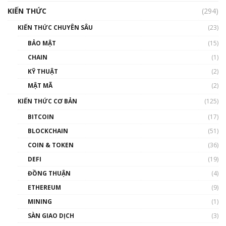
KIẾN THỨC
(294)
KIẾN THỨC CHUYÊN SÂU
(23)
BẢO MẬT
(15)
CHAIN
(1)
KỸ THUẬT
(2)
MẬT MÃ
(2)
KIẾN THỨC CƠ BẢN
(125)
BITCOIN
(17)
BLOCKCHAIN
(51)
COIN & TOKEN
(36)
DEFI
(19)
ĐỒNG THUẬN
(4)
ETHEREUM
(9)
MINING
(1)
SÀN GIAO DỊCH
(3)