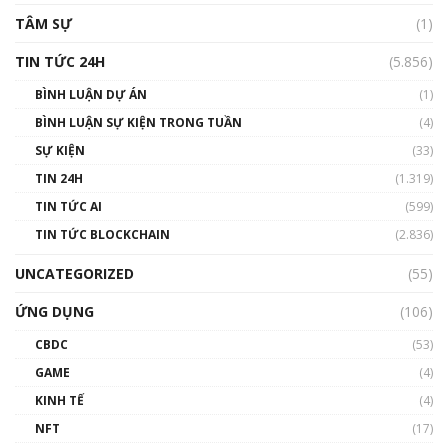
TÂM SỰ
(1)
TIN TỨC 24H
(5.856)
BÌNH LUẬN DỰ ÁN
(1)
BÌNH LUẬN SỰ KIỆN TRONG TUẦN
(4)
SỰ KIỆN
(33)
TIN 24H
(1.319)
TIN TỨC AI
(599)
TIN TỨC BLOCKCHAIN
(2.836)
UNCATEGORIZED
(55)
ỨNG DỤNG
(106)
CBDC
(53)
GAME
(4)
KINH TẾ
(4)
NFT
(17)