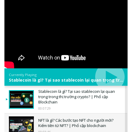
Currently Playing
Stablecoin là gì? Tại sao stablecoin lại quan trọng trong thị trường crypto? | Phổ cập Blockchain
Stablecoin là gì? Tại sao stablecoin lại quan
trọng trong thị trường crypto? | Phổ cập
Blockchain
00:07:29
NFT là gì? Các bước tạo NFT cho người mới?
Kiếm tiền từ NFT? | Phổ cập blockchain
00:03:46