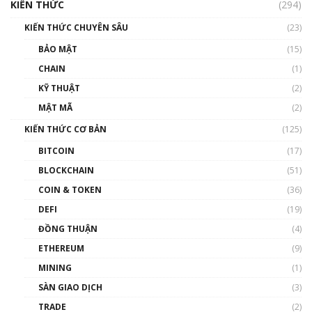
cập Blockchain
KIẾN THỨC
(294)
00:16:07
KIẾN THỨC CHUYÊN SÂU
(23)
Talkshow 27: Ranh giới giữa tầm ảnh hưởng
BẢO MẬT
(15)
và sự thao túng giá | Phổ cập Blockchain
CHAIN
(1)
01:35:05
KỸ THUẬT
(2)
Nhân sự tương lại ngành Blockchain Việt
MẬT MÃ
(2)
Nam | Phổ cập Blockchain
KIẾN THỨC CƠ BẢN
(125)
00:43:47
BITCOIN
(17)
Blockchain đang được ứng dụng ở Việt Nam
BLOCKCHAIN
(51)
như thể nào?
COIN & TOKEN
(36)
00:39:31
DEFI
(19)
Chìa khóa mở lối cơ hội trước các quĩ đầu tư |
ĐỒNG THUẬN
(4)
Phổ cập Blockchain
ETHEREUM
(9)
00:35:11
MINING
(1)
Talkshow 20: Biến động giá của tài sản truyền
SÀN GIAO DỊCH
(3)
thống & Crypto qua các cuộc chiến | Phổ cập
Blockchain
TRADE
(2)