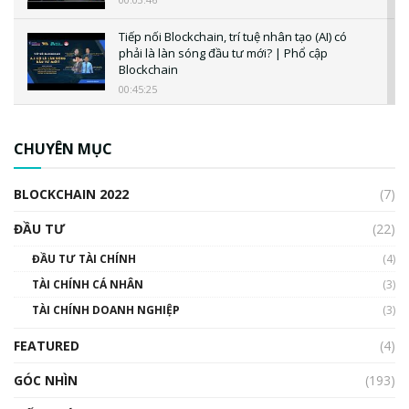
Tiếp nối Blockchain, trí tuệ nhân tạo (AI) có
phải là làn sóng đầu tư mới? | Phổ cập
Blockchain
00:45:25
CBDC là gì? Tổng quan về CBDC? Tại sao
ngân hàng trung ương lại quan trọng? | Phổ
CHUYÊN MỤC
cập Blockchain
00:04:38
BLOCKCHAIN 2022
(7)
Triển vọng nào cho Bitcoin. Thị trường liệu có
uptrend trong năm 2023? | Phổ cập
ĐẦU TƯ
(22)
Blockchain
ĐẦU TƯ TÀI CHÍNH
(4)
00:02:14
TÀI CHÍNH CÁ NHÂN
(3)
Nhìn lại năm 2022: Những sự kiện ảnh hưởng
TÀI CHÍNH DOANH NGHIỆP
đến hệ sinh thái tiền mã hoá | Phổ cập
(3)
Blockchain
FEATURED
(4)
00:15:29
GÓC NHÌN
Nhìn lại năm 2022: Những nhân vật ảnh
(193)
hưởng nhất hệ sinh thái tiền mã hoá | Phổ