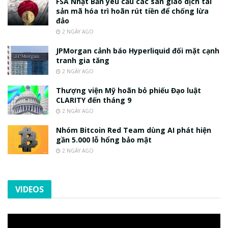
FSA Nhật Bản yêu cầu các sàn giao dịch tài
sản mã hóa trì hoãn rút tiền để chống lừa
đảo
2 NGÀY AGO
JPMorgan cảnh báo Hyperliquid đối mặt cạnh
tranh gia tăng
2 NGÀY AGO
Thượng viện Mỹ hoãn bỏ phiếu Đạo luật
CLARITY đến tháng 9
2 NGÀY AGO
Nhóm Bitcoin Red Team dùng AI phát hiện
gần 5.000 lỗ hổng bảo mật
2 NGÀY AGO
VIDEOS