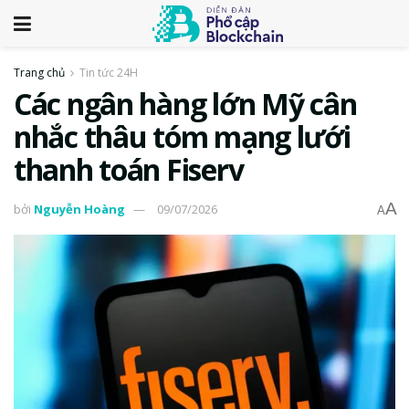
Trang chủ
Tin tức 24H
Các ngân hàng lớn Mỹ cân
nhắc thâu tóm mạng lưới
thanh toán Fiserv
A
bởi
Nguyễn Hoàng
09/07/2026
A