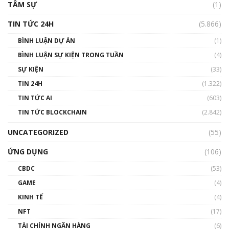
TÂM SỰ
(1)
TIN TỨC 24H
(5.866)
BÌNH LUẬN DỰ ÁN
(1)
BÌNH LUẬN SỰ KIỆN TRONG TUẦN
(4)
SỰ KIỆN
(33)
TIN 24H
(1.322)
TIN TỨC AI
(603)
TIN TỨC BLOCKCHAIN
(2.842)
UNCATEGORIZED
(55)
ỨNG DỤNG
(106)
CBDC
(53)
GAME
(4)
KINH TẾ
(4)
NFT
(17)
TÀI CHÍNH NGÂN HÀNG
(6)