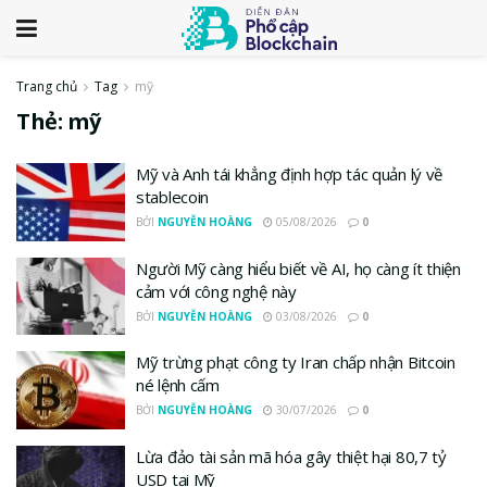
Trang chủ
Tag
mỹ
Thẻ:
mỹ
Mỹ và Anh tái khẳng định hợp tác quản lý về
stablecoin
BỞI
NGUYỄN HOÀNG
05/08/2026
0
Người Mỹ càng hiểu biết về AI, họ càng ít thiện
cảm với công nghệ này
BỞI
NGUYỄN HOÀNG
03/08/2026
0
Mỹ trừng phạt công ty Iran chấp nhận Bitcoin
né lệnh cấm
BỞI
NGUYỄN HOÀNG
30/07/2026
0
Lừa đảo tài sản mã hóa gây thiệt hại 80,7 tỷ
USD tại Mỹ