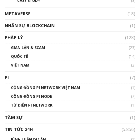
CASE STUDY
(3)
METAVERSE
(18)
NHÂN SỰ BLOCKCHAIN
(1)
PHÁP LÝ
(128)
GIAN LẬN & SCAM
(23)
QUỐC TẾ
(14)
VIỆT NAM
(3)
PI
(7)
CỘNG ĐỒNG PI NETWORK VIỆT NAM
(1)
CỘNG ĐỒNG PI NODE
(7)
TỪ ĐIỂN PI NETWORK
(1)
TÂM SỰ
(1)
TIN TỨC 24H
(5.856)
BÌNH LUẬN DỰ ÁN
(1)