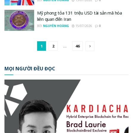
BỞI
NGUYỄN HOÀNG
15/07/2026
0
Mỹ phong tỏa 131 triệu USD tài sản mã hóa
liên quan đến Iran
BỞI
NGUYỄN HOÀNG
15/07/2026
0
1
2
…
46
MỌI NGƯỜI ĐỀU ĐỌC