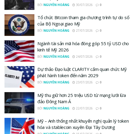
BỞI
NGUYỄN HOÀNG
30/07/2026
0
Tổ chức Bitcoin tham gia chương trình tự do số
của Bộ Ngoại giao Mỹ
BỞI
NGUYỄN HOÀNG
27/07/2026
0
Ngành tài sản mã hóa đóng góp 55 tỷ USD cho
kinh tế Mỹ 2026
BỞI
NGUYỄN HOÀNG
24/07/2026
0
Dự thảo Đạo luật CLARITY cấm quan chức Mỹ
phát hành token đến năm 2029
BỞI
NGUYỄN HOÀNG
23/07/2026
0
Mỹ thu giữ hơn 25 triệu USD từ mạng lưới lừa
đảo Đông Nam Á
BỞI
NGUYỄN HOÀNG
22/07/2026
0
Mỹ – Anh thống nhất khuyến nghị quản lý token
hóa và stablecoin xuyên Đại Tây Dương