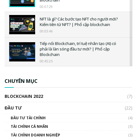
Blockchain
00:07:29
NFT là gì? Các bước tạo NFT cho người mới?
Kiếm tiền từ NFT? | Phổ cập blockchain
00:03:46
Tiếp nối Blockchain, trí tuệ nhân tạo (AI) có
phải là làn sóng đầu tư mới? | Phổ cập
Blockchain
00:45:25
CBDC là gì? Tổng quan về CBDC? Tại sao
ngân hàng trung ương lại quan trọng? | Phổ
CHUYÊN MỤC
cập Blockchain
00:04:38
BLOCKCHAIN 2022
(7)
Triển vọng nào cho Bitcoin. Thị trường liệu có
uptrend trong năm 2023? | Phổ cập
ĐẦU TƯ
(22)
Blockchain
ĐẦU TƯ TÀI CHÍNH
(4)
00:02:14
TÀI CHÍNH CÁ NHÂN
(3)
Nhìn lại năm 2022: Những sự kiện ảnh hưởng
TÀI CHÍNH DOANH NGHIỆP
đến hệ sinh thái tiền mã hoá | Phổ cập
(3)