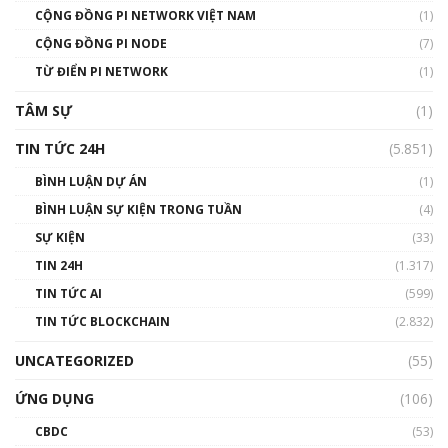
CỘNG ĐỒNG PI NETWORK VIỆT NAM
(1)
Talkshow 14: MemeCoin – Trò đùa tỷ đô
CỘNG ĐỒNG PI NODE
(7)
#phocapblockchain #PCB #meme
TỪ ĐIỂN PI NETWORK
(1)
01:29:26
TÂM SỰ
(1)
TIN TỨC 24H
(5.851)
BÌNH LUẬN DỰ ÁN
(1)
BÌNH LUẬN SỰ KIỆN TRONG TUẦN
(4)
SỰ KIỆN
(33)
TIN 24H
(1.317)
TIN TỨC AI
(599)
TIN TỨC BLOCKCHAIN
(2.832)
UNCATEGORIZED
(55)
ỨNG DỤNG
(106)
CBDC
(53)