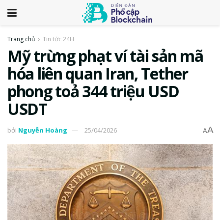
Trang chủ
Tin tức 24H
Mỹ trừng phạt ví tài sản mã
hóa liên quan Iran, Tether
phong toả 344 triệu USD
USDT
A
bởi
Nguyễn Hoàng
25/04/2026
A