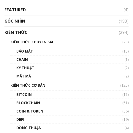
Blockchain
FEATURED
(4)
00:15:29
GÓC NHÌN
Nhìn lại năm 2022: Những nhân vật ảnh
(193)
hưởng nhất hệ sinh thái tiền mã hoá | Phổ
cập Blockchain
KIẾN THỨC
(294)
00:16:07
KIẾN THỨC CHUYÊN SÂU
(23)
Talkshow 27: Ranh giới giữa tầm ảnh hưởng
BẢO MẬT
(15)
và sự thao túng giá | Phổ cập Blockchain
CHAIN
(1)
01:35:05
KỸ THUẬT
(2)
Nhân sự tương lại ngành Blockchain Việt
MẬT MÃ
(2)
Nam | Phổ cập Blockchain
KIẾN THỨC CƠ BẢN
(125)
00:43:47
BITCOIN
(17)
Blockchain đang được ứng dụng ở Việt Nam
BLOCKCHAIN
(51)
như thể nào?
COIN & TOKEN
(36)
00:39:31
DEFI
(19)
Chìa khóa mở lối cơ hội trước các quĩ đầu tư |
ĐỒNG THUẬN
(4)
Phổ cập Blockchain