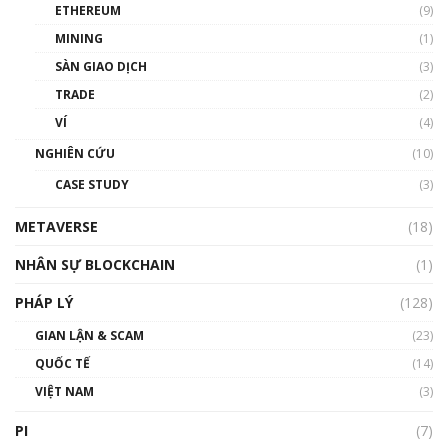
ETHEREUM
(9)
00:35:11
MINING
(1)
Talkshow 20: Biến động giá của tài sản truyền
SÀN GIAO DỊCH
(3)
thống & Crypto qua các cuộc chiến | Phổ cập
Blockchain
TRADE
(2)
01:34:46
VÍ
(4)
Talkshow 19: GameFi Việt Nam – Báo động
NGHIÊN CỨU
(10)
đỏ
CASE STUDY
(3)
01:24:45
METAVERSE
(18)
Talkshow18: Làn sóng tài năng Việt trở về từ
Silicon Valley - Sức bật mới cho Việt Nam
NHÂN SỰ BLOCKCHAIN
(1)
01:32:59
PHÁP LÝ
(128)
Talkshow17: Mùa đông Crypto – Chiếc khăn
GIAN LẬN & SCAM
gió ấm
(23)
01:40:40
QUỐC TẾ
(14)
VIỆT NAM
(3)
Talkshow 16: Làn sóng số tại Việt Nam và thế
giới
PI
(7)
01:49:30