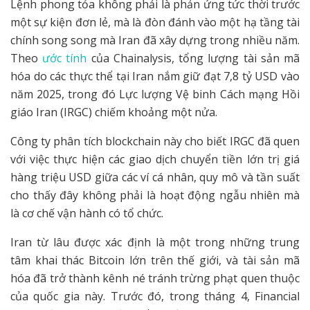
Lệnh phong tỏa không phải là phản ứng tức thời trước
một sự kiện đơn lẻ, mà là đòn đánh vào một hạ tầng tài
chính song song mà Iran đã xây dựng trong nhiều năm.
Theo
ước tính
của Chainalysis, tổng lượng tài sản mã
hóa do các thực thể tại Iran nắm giữ đạt 7,8 tỷ USD vào
năm 2025, trong đó Lực lượng Vệ binh Cách mạng Hồi
giáo Iran (IRGC) chiếm khoảng một nửa.
Công ty phân tích blockchain này cho biết IRGC đã quen
với việc thực hiện các giao dịch chuyển tiền lớn trị giá
hàng triệu USD giữa các ví cá nhân, quy mô và tần suất
cho thấy đây không phải là hoạt động ngẫu nhiên mà
là cơ chế vận hành có tổ chức.
Iran từ lâu được xác định là một trong những trung
tâm khai thác Bitcoin lớn trên thế giới, và tài sản mã
hóa đã trở thành kênh né tránh trừng phạt quen thuộc
của quốc gia này. Trước đó, trong tháng 4, Financial