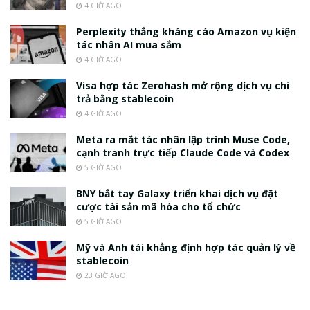
4 GIỜ AGO
Perplexity thắng kháng cáo Amazon vụ kiện
tác nhân AI mua sắm
4 GIỜ AGO
Visa hợp tác Zerohash mở rộng dịch vụ chi
trả bằng stablecoin
4 GIỜ AGO
Meta ra mắt tác nhân lập trình Muse Code,
cạnh tranh trực tiếp Claude Code và Codex
5 GIỜ AGO
BNY bắt tay Galaxy triển khai dịch vụ đặt
cược tài sản mã hóa cho tổ chức
5 GIỜ AGO
Mỹ và Anh tái khẳng định hợp tác quản lý về
stablecoin
23 GIỜ AGO