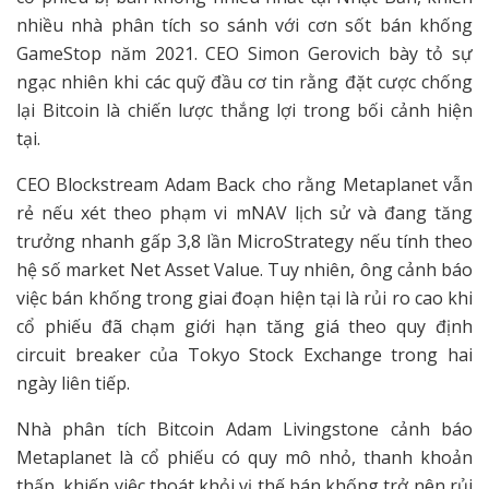
nhiều nhà phân tích so sánh với cơn sốt bán khống
GameStop năm 2021. CEO Simon Gerovich bày tỏ sự
ngạc nhiên khi các quỹ đầu cơ tin rằng đặt cược chống
lại Bitcoin là chiến lược thắng lợi trong bối cảnh hiện
tại.
CEO Blockstream Adam Back cho rằng Metaplanet vẫn
rẻ nếu xét theo phạm vi mNAV lịch sử và đang tăng
trưởng nhanh gấp 3,8 lần MicroStrategy nếu tính theo
hệ số market Net Asset Value. Tuy nhiên, ông cảnh báo
việc bán khống trong giai đoạn hiện tại là rủi ro cao khi
cổ phiếu đã chạm giới hạn tăng giá theo quy định
circuit breaker của Tokyo Stock Exchange trong hai
ngày liên tiếp.
Nhà phân tích Bitcoin Adam Livingstone cảnh báo
Metaplanet là cổ phiếu có quy mô nhỏ, thanh khoản
thấp, khiến việc thoát khỏi vị thế bán khống trở nên rủi