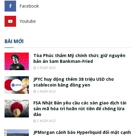
Facebook
Youtube
BÀI MỚI
Tòa Phúc thẩm Mỹ chính thức giữ nguyên
bản án Sam Bankman-Fried
2 NGÀY AGO
JPYC huy động thêm 38 triệu USD cho
stablecoin bằng đồng yen
2 NGÀY AGO
FSA Nhật Bản yêu cầu các sàn giao dịch tài
sản mã hóa trì hoãn rút tiền để chống lừa
đảo
2 NGÀY AGO
JPMorgan cảnh báo Hyperliquid đối mặt cạnh