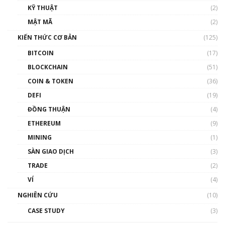
KỸ THUẬT
(2)
Nhân sự tương lại ngành Blockchain Việt
MẬT MÃ
(2)
Nam | Phổ cập Blockchain
KIẾN THỨC CƠ BẢN
(125)
00:43:47
BITCOIN
(17)
Blockchain đang được ứng dụng ở Việt Nam
BLOCKCHAIN
(51)
như thể nào?
COIN & TOKEN
(36)
00:39:31
DEFI
(19)
Chìa khóa mở lối cơ hội trước các quĩ đầu tư |
ĐỒNG THUẬN
(4)
Phổ cập Blockchain
ETHEREUM
(9)
00:35:11
MINING
(1)
Talkshow 20: Biến động giá của tài sản truyền
SÀN GIAO DỊCH
(3)
thống & Crypto qua các cuộc chiến | Phổ cập
Blockchain
TRADE
(2)
01:34:46
VÍ
(4)
Talkshow 19: GameFi Việt Nam – Báo động
NGHIÊN CỨU
(10)
đỏ
CASE STUDY
(3)
01:24:45