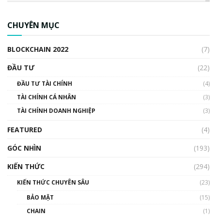
CBDC là gì? Tổng quan về CBDC? Tại sao
ngân hàng trung ương lại quan trọng? | Phổ
CHUYÊN MỤC
cập Blockchain
00:04:38
BLOCKCHAIN 2022
(7)
Triển vọng nào cho Bitcoin. Thị trường liệu có
uptrend trong năm 2023? | Phổ cập
ĐẦU TƯ
(22)
Blockchain
ĐẦU TƯ TÀI CHÍNH
(4)
00:02:14
TÀI CHÍNH CÁ NHÂN
(3)
Nhìn lại năm 2022: Những sự kiện ảnh hưởng
TÀI CHÍNH DOANH NGHIỆP
đến hệ sinh thái tiền mã hoá | Phổ cập
(3)
Blockchain
FEATURED
(4)
00:15:29
GÓC NHÌN
Nhìn lại năm 2022: Những nhân vật ảnh
(193)
hưởng nhất hệ sinh thái tiền mã hoá | Phổ
cập Blockchain
KIẾN THỨC
(294)
00:16:07
KIẾN THỨC CHUYÊN SÂU
(23)
Talkshow 27: Ranh giới giữa tầm ảnh hưởng
BẢO MẬT
(15)
và sự thao túng giá | Phổ cập Blockchain
CHAIN
(1)
01:35:05