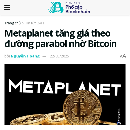
Trang chủ
Tin tức 24H
Metaplanet tăng giá theo
đường parabol nhờ Bitcoin
A
bởi
Nguyễn Hoàng
22/05/2025
A