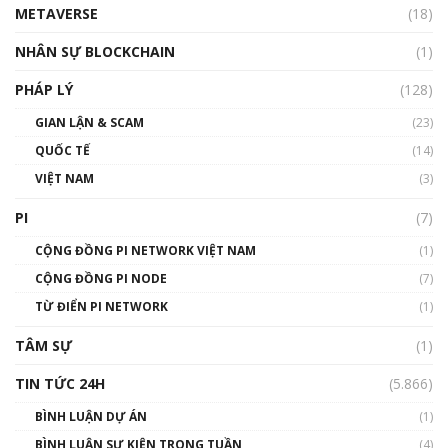
METAVERSE
(18)
Talkshow18: Làn sóng tài năng Việt trở về từ
Silicon Valley - Sức bật mới cho Việt Nam
NHÂN SỰ BLOCKCHAIN
(1)
01:32:59
PHÁP LÝ
(128)
Talkshow17: Mùa đông Crypto – Chiếc khăn
GIAN LẬN & SCAM
gió ấm
(23)
01:40:40
QUỐC TẾ
(14)
VIỆT NAM
(3)
Talkshow 16: Làn sóng số tại Việt Nam và thế
giới
PI
(7)
01:49:30
CỘNG ĐỒNG PI NETWORK VIỆT NAM
(1)
Talkshow 14: MemeCoin – Trò đùa tỷ đô
CỘNG ĐỒNG PI NODE
(7)
#phocapblockchain #PCB #meme
TỪ ĐIỂN PI NETWORK
(1)
01:29:26
TÂM SỰ
(1)
TIN TỨC 24H
(5.866)
BÌNH LUẬN DỰ ÁN
(1)
BÌNH LUẬN SỰ KIỆN TRONG TUẦN
(4)