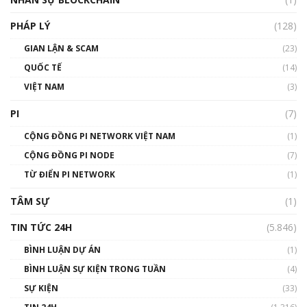
01:32:59
PHÁP LÝ
(128)
Talkshow17: Mùa đông Crypto – Chiếc khăn
GIAN LẬN & SCAM
gió ấm
(23)
01:40:40
QUỐC TẾ
(14)
VIỆT NAM
(3)
Talkshow 16: Làn sóng số tại Việt Nam và thế
giới
PI
(7)
01:49:30
CỘNG ĐỒNG PI NETWORK VIỆT NAM
(1)
Talkshow 14: MemeCoin – Trò đùa tỷ đô
CỘNG ĐỒNG PI NODE
(7)
#phocapblockchain #PCB #meme
TỪ ĐIỂN PI NETWORK
(1)
01:29:26
TÂM SỰ
(1)
TIN TỨC 24H
(5.846)
BÌNH LUẬN DỰ ÁN
(1)
BÌNH LUẬN SỰ KIỆN TRONG TUẦN
(4)
SỰ KIỆN
(33)