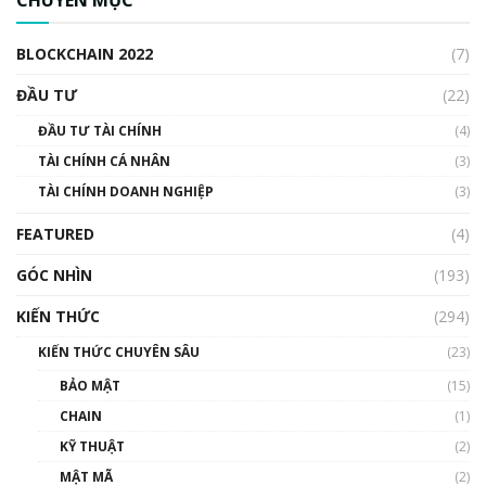
cập Blockchain
00:04:38
BLOCKCHAIN 2022
(7)
Triển vọng nào cho Bitcoin. Thị trường liệu có
uptrend trong năm 2023? | Phổ cập
ĐẦU TƯ
(22)
Blockchain
ĐẦU TƯ TÀI CHÍNH
(4)
00:02:14
TÀI CHÍNH CÁ NHÂN
(3)
Nhìn lại năm 2022: Những sự kiện ảnh hưởng
TÀI CHÍNH DOANH NGHIỆP
đến hệ sinh thái tiền mã hoá | Phổ cập
(3)
Blockchain
FEATURED
(4)
00:15:29
GÓC NHÌN
Nhìn lại năm 2022: Những nhân vật ảnh
(193)
hưởng nhất hệ sinh thái tiền mã hoá | Phổ
cập Blockchain
KIẾN THỨC
(294)
00:16:07
KIẾN THỨC CHUYÊN SÂU
(23)
Talkshow 27: Ranh giới giữa tầm ảnh hưởng
BẢO MẬT
(15)
và sự thao túng giá | Phổ cập Blockchain
CHAIN
(1)
01:35:05
KỸ THUẬT
(2)
Nhân sự tương lại ngành Blockchain Việt
MẬT MÃ
(2)