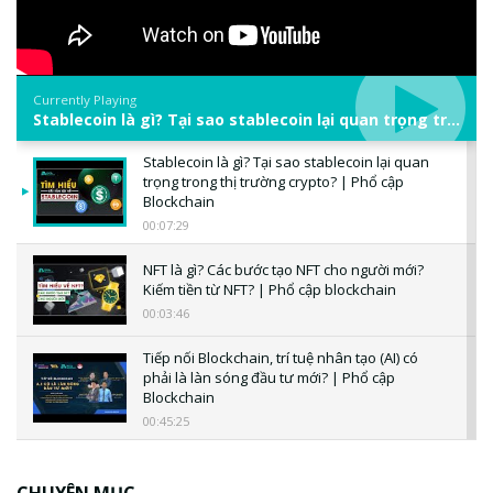
Currently Playing
Stablecoin là gì? Tại sao stablecoin lại quan trọng trong thị trường crypto? | Phổ cập Blockchain
Stablecoin là gì? Tại sao stablecoin lại quan
trọng trong thị trường crypto? | Phổ cập
Blockchain
00:07:29
NFT là gì? Các bước tạo NFT cho người mới?
Kiếm tiền từ NFT? | Phổ cập blockchain
00:03:46
Tiếp nối Blockchain, trí tuệ nhân tạo (AI) có
phải là làn sóng đầu tư mới? | Phổ cập
Blockchain
00:45:25
CBDC là gì? Tổng quan về CBDC? Tại sao
ngân hàng trung ương lại quan trọng? | Phổ
CHUYÊN MỤC