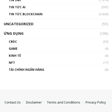
TIN 24H
(1.316)
TIN TỨC AI
(597)
TIN TỨC BLOCKCHAIN
(2.830)
UNCATEGORIZED
(55)
ỨNG DỤNG
(106)
CBDC
(53)
GAME
(4)
KINH TẾ
(4)
NFT
(17)
TÀI CHÍNH NGÂN HÀNG
(6)
Contact Us
Disclaimer
Terms and Conditions
Privacy Policy