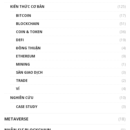
Nam | Phổ cập Blockchain
KIẾN THỨC CƠ BẢN
(125)
00:43:47
BITCOIN
(17)
Blockchain đang được ứng dụng ở Việt Nam
BLOCKCHAIN
(51)
như thể nào?
COIN & TOKEN
(36)
00:39:31
DEFI
(19)
Chìa khóa mở lối cơ hội trước các quĩ đầu tư |
ĐỒNG THUẬN
(4)
Phổ cập Blockchain
ETHEREUM
(9)
00:35:11
MINING
(1)
Talkshow 20: Biến động giá của tài sản truyền
SÀN GIAO DỊCH
(3)
thống & Crypto qua các cuộc chiến | Phổ cập
Blockchain
TRADE
(2)
01:34:46
VÍ
(4)
Talkshow 19: GameFi Việt Nam – Báo động
NGHIÊN CỨU
(10)
đỏ
CASE STUDY
(3)
01:24:45
METAVERSE
(18)
Talkshow18: Làn sóng tài năng Việt trở về từ
Silicon Valley - Sức bật mới cho Việt Nam
NHÂN SỰ BLOCKCHAIN
(1)