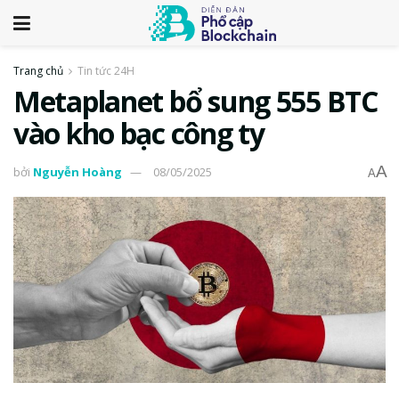
Trang chủ
Tin tức 24H
Metaplanet bổ sung 555 BTC
vào kho bạc công ty
A
bởi
Nguyễn Hoàng
08/05/2025
A