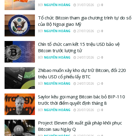
BỞI
NGUYỄN HOÀNG
31/07/2026
0
Tổ chức Bitcoin tham gia chương trình tự do số
của Bộ Ngoại giao Mỹ
BỞI
NGUYỄN HOÀNG
27/07/2026
0
Chín tổ chức cam kết 15 triệu USD bảo vệ
Bitcoin trước lượng tử
BỞI
NGUYỄN HOÀNG
24/07/2026
0
Zhibao muốn xây kho dự trữ Bitcoin, đổi 220
triệu USD cổ phiếu lấy BTC
BỞI
NGUYỄN HOÀNG
24/07/2026
0
Saylor kêu gọi mạng Bitcoin bác bỏ BIP-110
trước thời điểm quyết định tháng 8
BỞI
NGUYỄN HOÀNG
20/07/2026
0
Project Eleven đề xuất giải pháp khôi phục
Bitcoin sau Ngày Q