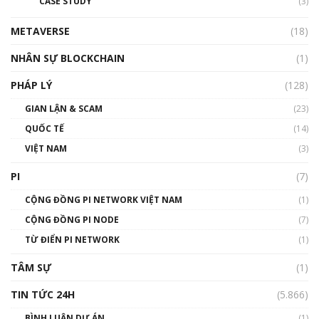
CASE STUDY
(3)
METAVERSE
(18)
NHÂN SỰ BLOCKCHAIN
(1)
PHÁP LÝ
(128)
GIAN LẬN & SCAM
(23)
QUỐC TẾ
(14)
VIỆT NAM
(3)
PI
(7)
CỘNG ĐỒNG PI NETWORK VIỆT NAM
(1)
CỘNG ĐỒNG PI NODE
(7)
TỪ ĐIỂN PI NETWORK
(1)
TÂM SỰ
(1)
TIN TỨC 24H
(5.866)
BÌNH LUẬN DỰ ÁN
(1)