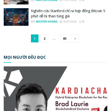
BỞI
NGUYỄN HOÀNG
17/07/2026
0
Nghiên cứu Stanford chỉ ra hợp đồng Bitcoin 5
phút dễ bị thao túng giá
BỞI
NGUYỄN HOÀNG
16/07/2026
0
1
2
…
65
MỌI NGƯỜI ĐỀU ĐỌC