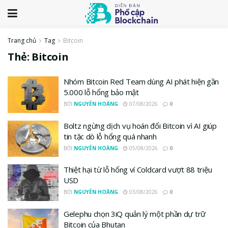
Trang chủ
Tag
Bitcoin
Thẻ:
Bitcoin
Nhóm Bitcoin Red Team dùng AI phát hiện gần
5.000 lỗ hổng bảo mật
BỞI
NGUYỄN HOÀNG
07/08/2026
0
Boltz ngừng dịch vụ hoán đổi Bitcoin vì AI giúp
tin tặc dò lỗ hổng quá nhanh
BỞI
NGUYỄN HOÀNG
05/08/2026
0
Thiệt hại từ lỗ hổng ví Coldcard vượt 88 triệu
USD
BỞI
NGUYỄN HOÀNG
03/08/2026
0
Gelephu chọn 3iQ quản lý một phần dự trữ
Bitcoin của Bhutan