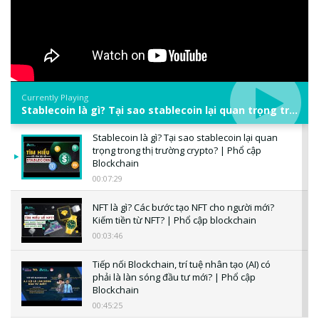
Currently Playing
Stablecoin là gì? Tại sao stablecoin lại quan trọng trong thị trường crypto? | Phổ cập Blockchain
Stablecoin là gì? Tại sao stablecoin lại quan
trọng trong thị trường crypto? | Phổ cập
Blockchain
00:07:29
NFT là gì? Các bước tạo NFT cho người mới?
Kiếm tiền từ NFT? | Phổ cập blockchain
00:03:46
Tiếp nối Blockchain, trí tuệ nhân tạo (AI) có
phải là làn sóng đầu tư mới? | Phổ cập
Blockchain
00:45:25