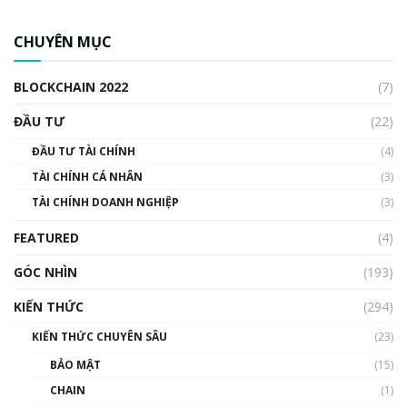
CBDC là gì? Tổng quan về CBDC? Tại sao
ngân hàng trung ương lại quan trọng? | Phổ
CHUYÊN MỤC
cập Blockchain
00:04:38
BLOCKCHAIN 2022
(7)
Triển vọng nào cho Bitcoin. Thị trường liệu có
uptrend trong năm 2023? | Phổ cập
ĐẦU TƯ
(22)
Blockchain
ĐẦU TƯ TÀI CHÍNH
(4)
00:02:14
TÀI CHÍNH CÁ NHÂN
(3)
Nhìn lại năm 2022: Những sự kiện ảnh hưởng
TÀI CHÍNH DOANH NGHIỆP
đến hệ sinh thái tiền mã hoá | Phổ cập
(3)
Blockchain
FEATURED
(4)
00:15:29
GÓC NHÌN
Nhìn lại năm 2022: Những nhân vật ảnh
(193)
hưởng nhất hệ sinh thái tiền mã hoá | Phổ
cập Blockchain
KIẾN THỨC
(294)
00:16:07
KIẾN THỨC CHUYÊN SÂU
(23)
Talkshow 27: Ranh giới giữa tầm ảnh hưởng
BẢO MẬT
(15)
và sự thao túng giá | Phổ cập Blockchain
CHAIN
(1)
01:35:05