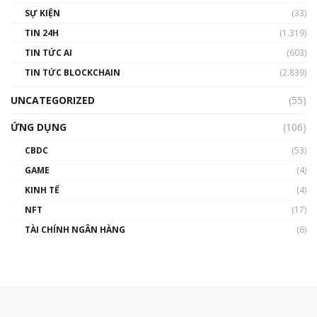
SỰ KIỆN
(33)
TIN 24H
(1.319)
TIN TỨC AI
(603)
TIN TỨC BLOCKCHAIN
(2.839)
UNCATEGORIZED
(55)
ỨNG DỤNG
(106)
CBDC
(53)
GAME
(4)
KINH TẾ
(4)
NFT
(17)
TÀI CHÍNH NGÂN HÀNG
(6)