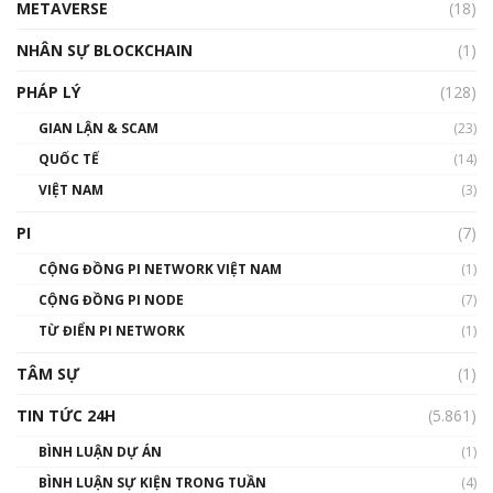
METAVERSE
(18)
Talkshow18: Làn sóng tài năng Việt trở về từ
Silicon Valley - Sức bật mới cho Việt Nam
NHÂN SỰ BLOCKCHAIN
(1)
01:32:59
PHÁP LÝ
(128)
Talkshow17: Mùa đông Crypto – Chiếc khăn
GIAN LẬN & SCAM
gió ấm
(23)
01:40:40
QUỐC TẾ
(14)
VIỆT NAM
(3)
Talkshow 16: Làn sóng số tại Việt Nam và thế
giới
PI
(7)
01:49:30
CỘNG ĐỒNG PI NETWORK VIỆT NAM
(1)
Talkshow 14: MemeCoin – Trò đùa tỷ đô
CỘNG ĐỒNG PI NODE
(7)
#phocapblockchain #PCB #meme
TỪ ĐIỂN PI NETWORK
(1)
01:29:26
TÂM SỰ
(1)
TIN TỨC 24H
(5.861)
BÌNH LUẬN DỰ ÁN
(1)
BÌNH LUẬN SỰ KIỆN TRONG TUẦN
(4)