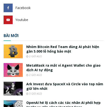
Facebook
Youtube
BÀI MỚI
Nhóm Bitcoin Red Team dùng AI phát hiện
gần 5.000 lỗ hổng bảo mật
2 GIỜ AGO
MetaMask ra mắt ví Agent Wallet cho giao
dịch AI tự động
2 GIỜ AGO
Ark Invest đưa SpaceX và Circle vào top nắm
giữ lớn nhất
3 GIỜ AGO
OpenAI hé lộ cách các tác nhân AI phối hợp