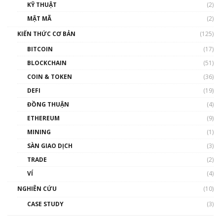
KỸ THUẬT
(2)
Nhân sự tương lại ngành Blockchain Việt
MẬT MÃ
(2)
Nam | Phổ cập Blockchain
KIẾN THỨC CƠ BẢN
(125)
00:43:47
BITCOIN
(17)
Blockchain đang được ứng dụng ở Việt Nam
BLOCKCHAIN
(51)
như thể nào?
COIN & TOKEN
(36)
00:39:31
DEFI
(19)
Chìa khóa mở lối cơ hội trước các quĩ đầu tư |
ĐỒNG THUẬN
(4)
Phổ cập Blockchain
ETHEREUM
(9)
00:35:11
MINING
(1)
Talkshow 20: Biến động giá của tài sản truyền
SÀN GIAO DỊCH
(3)
thống & Crypto qua các cuộc chiến | Phổ cập
Blockchain
TRADE
(2)
01:34:46
VÍ
(4)
Talkshow 19: GameFi Việt Nam – Báo động
NGHIÊN CỨU
(10)
đỏ
CASE STUDY
(3)
01:24:45