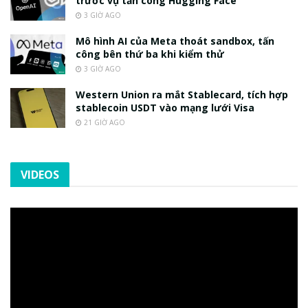
trước vụ tấn công Hugging Face
3 GIỜ AGO
Mô hình AI của Meta thoát sandbox, tấn
công bên thứ ba khi kiểm thử
3 GIỜ AGO
Western Union ra mắt Stablecard, tích hợp
stablecoin USDT vào mạng lưới Visa
21 GIỜ AGO
VIDEOS