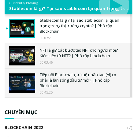
Currently Playing
Stablecoin là gì? Tại sao stablecoin lại quan trọng trong thị trường crypto? | Phổ cập Blockchain
Stablecoin là gì? Tại sao stablecoin lại quan
trọng trong thị trường crypto? | Phổ cập
Blockchain
00:07:29
NFT là gì? Các bước tạo NFT cho người mới?
Kiếm tiền từ NFT? | Phổ cập blockchain
00:03:46
Tiếp nối Blockchain, trí tuệ nhân tạo (AI) có
phải là làn sóng đầu tư mới? | Phổ cập
Blockchain
00:45:25
CBDC là gì? Tổng quan về CBDC? Tại sao
ngân hàng trung ương lại quan trọng? | Phổ
CHUYÊN MỤC
cập Blockchain
00:04:38
BLOCKCHAIN 2022
(7)
Triển vọng nào cho Bitcoin. Thị trường liệu có