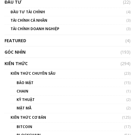
uptrend trong năm 2023? | Phổ cập
ĐẦU TƯ
(22)
Blockchain
ĐẦU TƯ TÀI CHÍNH
(4)
00:02:14
TÀI CHÍNH CÁ NHÂN
(3)
Nhìn lại năm 2022: Những sự kiện ảnh hưởng
TÀI CHÍNH DOANH NGHIỆP
đến hệ sinh thái tiền mã hoá | Phổ cập
(3)
Blockchain
FEATURED
(4)
00:15:29
GÓC NHÌN
Nhìn lại năm 2022: Những nhân vật ảnh
(193)
hưởng nhất hệ sinh thái tiền mã hoá | Phổ
cập Blockchain
KIẾN THỨC
(294)
00:16:07
KIẾN THỨC CHUYÊN SÂU
(23)
Talkshow 27: Ranh giới giữa tầm ảnh hưởng
BẢO MẬT
(15)
và sự thao túng giá | Phổ cập Blockchain
CHAIN
(1)
01:35:05
KỸ THUẬT
(2)
Nhân sự tương lại ngành Blockchain Việt
MẬT MÃ
(2)
Nam | Phổ cập Blockchain
KIẾN THỨC CƠ BẢN
(125)
00:43:47
BITCOIN
(17)
Blockchain đang được ứng dụng ở Việt Nam