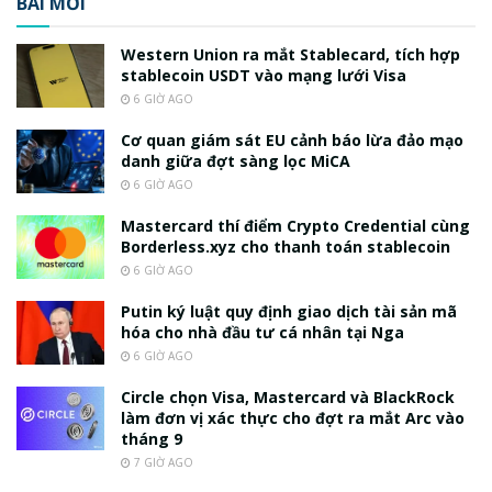
BÀI MỚI
Western Union ra mắt Stablecard, tích hợp
stablecoin USDT vào mạng lưới Visa
6 GIỜ AGO
Cơ quan giám sát EU cảnh báo lừa đảo mạo
danh giữa đợt sàng lọc MiCA
6 GIỜ AGO
Mastercard thí điểm Crypto Credential cùng
Borderless.xyz cho thanh toán stablecoin
6 GIỜ AGO
Putin ký luật quy định giao dịch tài sản mã
hóa cho nhà đầu tư cá nhân tại Nga
6 GIỜ AGO
Circle chọn Visa, Mastercard và BlackRock
làm đơn vị xác thực cho đợt ra mắt Arc vào
tháng 9
7 GIỜ AGO