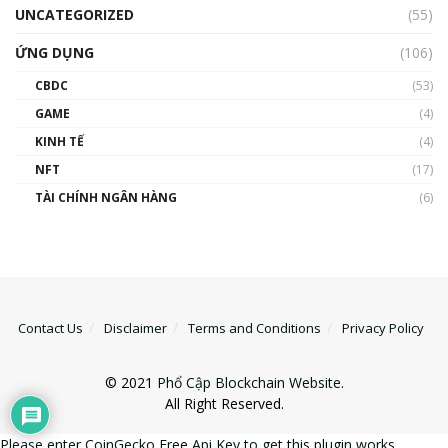
UNCATEGORIZED
(55)
ỨNG DỤNG
(106)
CBDC
(53)
GAME
(4)
KINH TẾ
(4)
NFT
(17)
TÀI CHÍNH NGÂN HÀNG
(6)
Contact Us
Disclaimer
Terms and Conditions
Privacy Policy
© 2021
Phổ Cập Blockchain Website
.
All Right Reserved.
Please enter CoinGecko Free Api Key to get this plugin works.