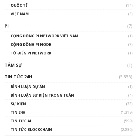
01:40:40
QUỐC TẾ
(14)
VIỆT NAM
(3)
Talkshow 16: Làn sóng số tại Việt Nam và thế
giới
PI
(7)
01:49:30
CỘNG ĐỒNG PI NETWORK VIỆT NAM
(1)
Talkshow 14: MemeCoin – Trò đùa tỷ đô
CỘNG ĐỒNG PI NODE
(7)
#phocapblockchain #PCB #meme
TỪ ĐIỂN PI NETWORK
(1)
01:29:26
TÂM SỰ
(1)
TIN TỨC 24H
(5.856)
BÌNH LUẬN DỰ ÁN
(1)
BÌNH LUẬN SỰ KIỆN TRONG TUẦN
(4)
SỰ KIỆN
(33)
TIN 24H
(1.319)
TIN TỨC AI
(599)
TIN TỨC BLOCKCHAIN
(2.836)