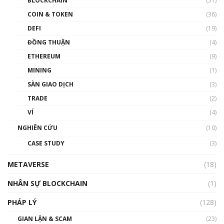
BLOCKCHAIN
(51)
như thể nào?
COIN & TOKEN
(36)
00:39:31
DEFI
(19)
Chìa khóa mở lối cơ hội trước các quĩ đầu tư |
ĐỒNG THUẬN
(4)
Phổ cập Blockchain
ETHEREUM
(9)
00:35:11
MINING
(1)
Talkshow 20: Biến động giá của tài sản truyền
SÀN GIAO DỊCH
(3)
thống & Crypto qua các cuộc chiến | Phổ cập
Blockchain
TRADE
(2)
01:34:46
VÍ
(4)
Talkshow 19: GameFi Việt Nam – Báo động
NGHIÊN CỨU
(10)
đỏ
CASE STUDY
(3)
01:24:45
METAVERSE
(18)
Talkshow18: Làn sóng tài năng Việt trở về từ
Silicon Valley - Sức bật mới cho Việt Nam
NHÂN SỰ BLOCKCHAIN
(1)
01:32:59
PHÁP LÝ
(128)
Talkshow17: Mùa đông Crypto – Chiếc khăn
GIAN LẬN & SCAM
gió ấm
(23)