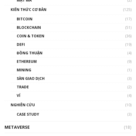
MẬT MÃ
(2)
KIẾN THỨC CƠ BẢN
(125)
BITCOIN
(17)
BLOCKCHAIN
(51)
COIN & TOKEN
(36)
DEFI
(19)
ĐỒNG THUẬN
(4)
ETHEREUM
(9)
MINING
(1)
SÀN GIAO DỊCH
(3)
TRADE
(2)
VÍ
(4)
NGHIÊN CỨU
(10)
CASE STUDY
(3)
METAVERSE
(18)