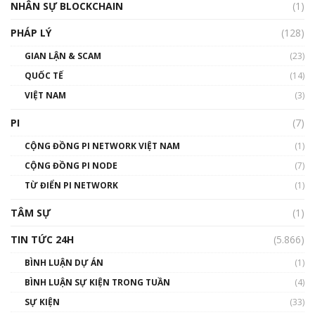
NHÂN SỰ BLOCKCHAIN
(1)
PHÁP LÝ
(128)
GIAN LẬN & SCAM
(23)
QUỐC TẾ
(14)
VIỆT NAM
(3)
PI
(7)
CỘNG ĐỒNG PI NETWORK VIỆT NAM
(1)
CỘNG ĐỒNG PI NODE
(7)
TỪ ĐIỂN PI NETWORK
(1)
TÂM SỰ
(1)
TIN TỨC 24H
(5.866)
BÌNH LUẬN DỰ ÁN
(1)
BÌNH LUẬN SỰ KIỆN TRONG TUẦN
(4)
SỰ KIỆN
(33)