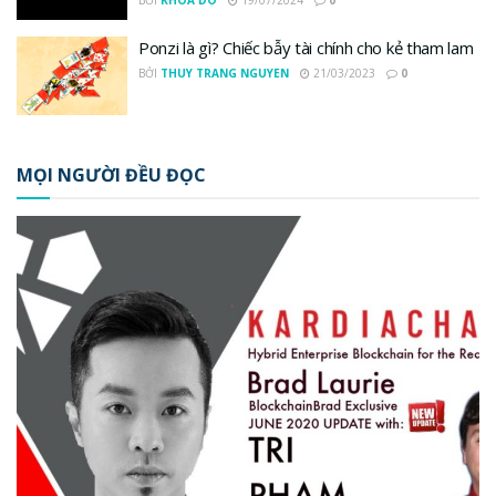
BỞI
KHOA DO
19/07/2024
0
Ponzi là gì? Chiếc bẫy tài chính cho kẻ tham lam
BỞI
THUY TRANG NGUYEN
21/03/2023
0
MỌI NGƯỜI ĐỀU ĐỌC