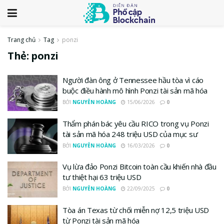
Trang chủ
Tag
ponzi
Thẻ:
ponzi
Người đàn ông ở Tennessee hầu tòa vì cáo
buộc điều hành mô hình Ponzi tài sản mã hóa
BỞI
NGUYỄN HOÀNG
15/06/2026
0
Thẩm phán bác yêu cầu RICO trong vụ Ponzi
tài sản mã hóa 248 triệu USD của mục sư
BỞI
NGUYỄN HOÀNG
16/03/2026
0
Vụ lừa đảo Ponzi Bitcoin toàn cầu khiến nhà đầu
tư thiệt hại 63 triệu USD
BỞI
NGUYỄN HOÀNG
22/09/2025
0
Tòa án Texas từ chối miễn nợ 12,5 triệu USD
từ Ponzi tài sản mã hóa