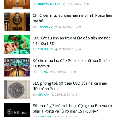
BỞI
NGUYỄN HOÀNG
11/09/2025
0
CFTC kiện mục sư điều hành mô hình Ponzi tiền
mã hóa
BỞI
THANH VO
12/12/2024
0
Cựu luật sư lĩnh án treo vì lừa đảo tiền mã hóa
14 triệu USD
BỞI
THANH VO
10/10/2024
0
Kẻ chủ mưu lừa đảo Ponzi tiền mã hóa lĩnh án
10 năm tù
BỞI
TRỌNG
09/10/2024
0
SEC phong toả 60 triệu USD của hai cá nhân
điều hành Ponzi
BỞI
GIA HAN
28/08/2024
0
Ethena là gì? Mô hình hoạt động của Ethena có
phải là Ponzi và rủi ro như UST-LUNA?