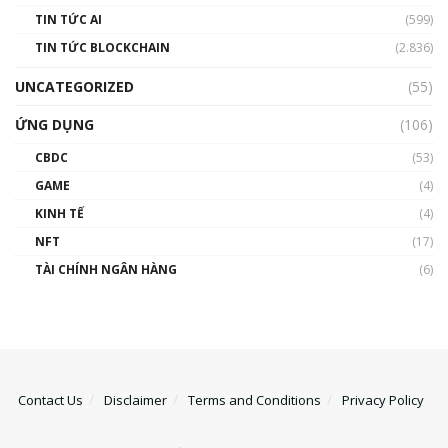
TIN TỨC AI
(599)
TIN TỨC BLOCKCHAIN
(2.836)
UNCATEGORIZED
(55)
ỨNG DỤNG
(106)
CBDC
(53)
GAME
(4)
KINH TẾ
(4)
NFT
(17)
TÀI CHÍNH NGÂN HÀNG
(6)
Contact Us
Disclaimer
Terms and Conditions
Privacy Policy