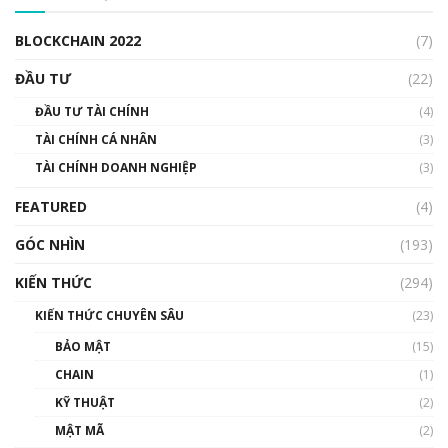
00:04:38
BLOCKCHAIN 2022
(7)
Triển vọng nào cho Bitcoin. Thị trường liệu có
uptrend trong năm 2023? | Phổ cập
ĐẦU TƯ
(22)
Blockchain
ĐẦU TƯ TÀI CHÍNH
(4)
00:02:14
TÀI CHÍNH CÁ NHÂN
(3)
Nhìn lại năm 2022: Những sự kiện ảnh hưởng
TÀI CHÍNH DOANH NGHIỆP
đến hệ sinh thái tiền mã hoá | Phổ cập
(3)
Blockchain
FEATURED
(4)
00:15:29
GÓC NHÌN
Nhìn lại năm 2022: Những nhân vật ảnh
(193)
hưởng nhất hệ sinh thái tiền mã hoá | Phổ
cập Blockchain
KIẾN THỨC
(294)
00:16:07
KIẾN THỨC CHUYÊN SÂU
(23)
Talkshow 27: Ranh giới giữa tầm ảnh hưởng
BẢO MẬT
(15)
và sự thao túng giá | Phổ cập Blockchain
CHAIN
(1)
01:35:05
KỸ THUẬT
(2)
Nhân sự tương lại ngành Blockchain Việt
MẬT MÃ
(2)
Nam | Phổ cập Blockchain