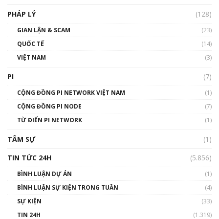
PHÁP LÝ
(128)
Talkshow17: Mùa đông Crypto – Chiếc khăn
GIAN LẬN & SCAM
gió ấm
(23)
01:40:40
QUỐC TẾ
(14)
VIỆT NAM
(3)
Talkshow 16: Làn sóng số tại Việt Nam và thế
giới
PI
(7)
01:49:30
CỘNG ĐỒNG PI NETWORK VIỆT NAM
(1)
Talkshow 14: MemeCoin – Trò đùa tỷ đô
CỘNG ĐỒNG PI NODE
(7)
#phocapblockchain #PCB #meme
TỪ ĐIỂN PI NETWORK
(1)
01:29:26
TÂM SỰ
(1)
TIN TỨC 24H
(5.856)
BÌNH LUẬN DỰ ÁN
(1)
BÌNH LUẬN SỰ KIỆN TRONG TUẦN
(4)
SỰ KIỆN
(33)
TIN 24H
(1.319)