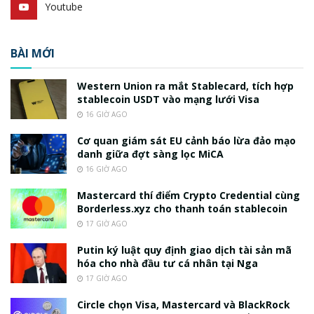
Youtube
BÀI MỚI
Western Union ra mắt Stablecard, tích hợp
stablecoin USDT vào mạng lưới Visa
16 GIỜ AGO
Cơ quan giám sát EU cảnh báo lừa đảo mạo
danh giữa đợt sàng lọc MiCA
16 GIỜ AGO
Mastercard thí điểm Crypto Credential cùng
Borderless.xyz cho thanh toán stablecoin
17 GIỜ AGO
Putin ký luật quy định giao dịch tài sản mã
hóa cho nhà đầu tư cá nhân tại Nga
17 GIỜ AGO
Circle chọn Visa, Mastercard và BlackRock