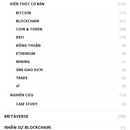
KIẾN THỨC CƠ BẢN
(125)
00:43:47
BITCOIN
(17)
Blockchain đang được ứng dụng ở Việt Nam
BLOCKCHAIN
(51)
như thể nào?
COIN & TOKEN
(36)
00:39:31
DEFI
(19)
Chìa khóa mở lối cơ hội trước các quĩ đầu tư |
ĐỒNG THUẬN
(4)
Phổ cập Blockchain
ETHEREUM
(9)
00:35:11
MINING
(1)
Talkshow 20: Biến động giá của tài sản truyền
SÀN GIAO DỊCH
(3)
thống & Crypto qua các cuộc chiến | Phổ cập
Blockchain
TRADE
(2)
01:34:46
VÍ
(4)
Talkshow 19: GameFi Việt Nam – Báo động
NGHIÊN CỨU
(10)
đỏ
CASE STUDY
(3)
01:24:45
METAVERSE
(18)
Talkshow18: Làn sóng tài năng Việt trở về từ
Silicon Valley - Sức bật mới cho Việt Nam
NHÂN SỰ BLOCKCHAIN
(1)
01:32:59