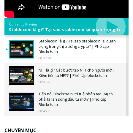
Currently Playing
Stablecoin là gì? Tại sao stablecoin lại quan trọng trong thị trường crypto? | Phổ cập Blockchain
Stablecoin là gì? Tại sao stablecoin lại quan
trọng trong thị trường crypto? | Phổ cập
Blockchain
00:07:29
NFT là gì? Các bước tạo NFT cho người mới?
Kiếm tiền từ NFT? | Phổ cập blockchain
00:03:46
Tiếp nối Blockchain, trí tuệ nhân tạo (AI) có
phải là làn sóng đầu tư mới? | Phổ cập
Blockchain
00:45:25
CBDC là gì? Tổng quan về CBDC? Tại sao
ngân hàng trung ương lại quan trọng? | Phổ
CHUYÊN MỤC
cập Blockchain