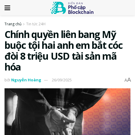
Trang chủ
Tin tức 24H
Chính quyền liên bang Mỹ
buộc tội hai anh em bắt cóc
đòi 8 triệu USD tài sản mã
hóa
A
bởi
Nguyễn Hoàng
26/09/2025
A