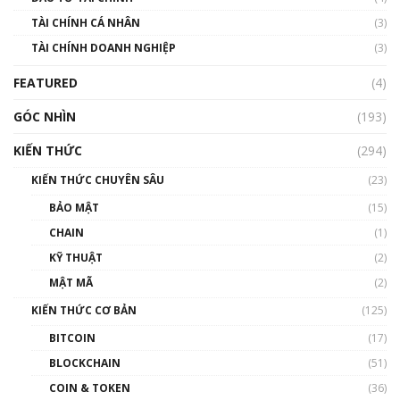
TÀI CHÍNH CÁ NHÂN
(3)
Nhìn lại năm 2022: Những sự kiện ảnh hưởng
TÀI CHÍNH DOANH NGHIỆP
đến hệ sinh thái tiền mã hoá | Phổ cập
(3)
Blockchain
FEATURED
(4)
00:15:29
GÓC NHÌN
Nhìn lại năm 2022: Những nhân vật ảnh
(193)
hưởng nhất hệ sinh thái tiền mã hoá | Phổ
cập Blockchain
KIẾN THỨC
(294)
00:16:07
KIẾN THỨC CHUYÊN SÂU
(23)
Talkshow 27: Ranh giới giữa tầm ảnh hưởng
BẢO MẬT
(15)
và sự thao túng giá | Phổ cập Blockchain
CHAIN
(1)
01:35:05
KỸ THUẬT
(2)
Nhân sự tương lại ngành Blockchain Việt
MẬT MÃ
(2)
Nam | Phổ cập Blockchain
KIẾN THỨC CƠ BẢN
(125)
00:43:47
BITCOIN
(17)
Blockchain đang được ứng dụng ở Việt Nam
BLOCKCHAIN
(51)
như thể nào?
COIN & TOKEN
(36)
00:39:31