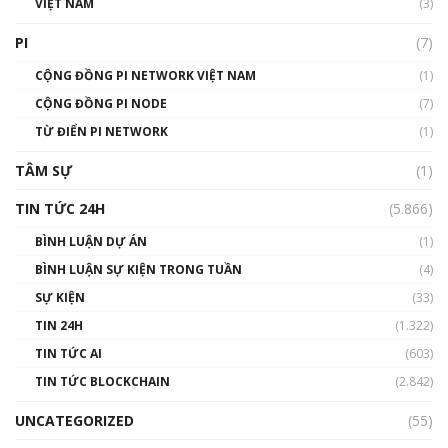
VIỆT NAM
(3)
Talkshow 16: Làn sóng số tại Việt Nam và thế
giới
PI
(7)
01:49:30
CỘNG ĐỒNG PI NETWORK VIỆT NAM
(1)
Talkshow 14: MemeCoin – Trò đùa tỷ đô
CỘNG ĐỒNG PI NODE
(7)
#phocapblockchain #PCB #meme
TỪ ĐIỂN PI NETWORK
(1)
01:29:26
TÂM SỰ
(1)
TIN TỨC 24H
(5.866)
BÌNH LUẬN DỰ ÁN
(1)
BÌNH LUẬN SỰ KIỆN TRONG TUẦN
(4)
SỰ KIỆN
(33)
TIN 24H
(1.322)
TIN TỨC AI
(603)
TIN TỨC BLOCKCHAIN
(2.842)
UNCATEGORIZED
(55)