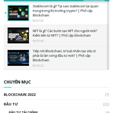
Stablecoin là gì? Tại sao stablecoin lại quan
trọng trong thị trường crypto? | Phổ cập
Blockchain
00:07:29
NFT là gì? Các bước tạo NFT cho người mới?
Kiếm tiền từ NFT? | Phổ cập blockchain
00:03:46
Tiếp nối Blockchain, trí tuệ nhân tạo (AI) có
phải là làn sóng đầu tư mới? | Phổ cập
Blockchain
00:45:25
CBDC là gì? Tổng quan về CBDC? Tại sao
ngân hàng trung ương lại quan trọng? | Phổ
CHUYÊN MỤC
cập Blockchain
00:04:38
BLOCKCHAIN 2022
(7)
Triển vọng nào cho Bitcoin. Thị trường liệu có
uptrend trong năm 2023? | Phổ cập
ĐẦU TƯ
(22)
Blockchain
ĐẦU TƯ TÀI CHÍNH
(4)
00:02:14