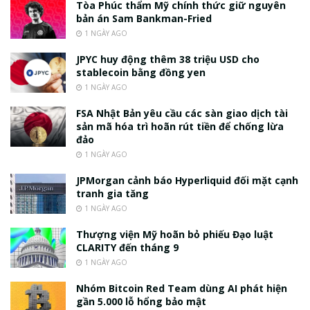
Tòa Phúc thẩm Mỹ chính thức giữ nguyên
bản án Sam Bankman-Fried
1 NGÀY AGO
JPYC huy động thêm 38 triệu USD cho
stablecoin bằng đồng yen
1 NGÀY AGO
FSA Nhật Bản yêu cầu các sàn giao dịch tài
sản mã hóa trì hoãn rút tiền để chống lừa
đảo
1 NGÀY AGO
JPMorgan cảnh báo Hyperliquid đối mặt cạnh
tranh gia tăng
1 NGÀY AGO
Thượng viện Mỹ hoãn bỏ phiếu Đạo luật
CLARITY đến tháng 9
1 NGÀY AGO
Nhóm Bitcoin Red Team dùng AI phát hiện
gần 5.000 lỗ hổng bảo mật