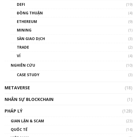
DEFI
(19)
Chìa khóa mở lối cơ hội trước các quĩ đầu tư |
ĐỒNG THUẬN
(4)
Phổ cập Blockchain
ETHEREUM
(9)
00:35:11
MINING
(1)
Talkshow 20: Biến động giá của tài sản truyền
SÀN GIAO DỊCH
(3)
thống & Crypto qua các cuộc chiến | Phổ cập
Blockchain
TRADE
(2)
01:34:46
VÍ
(4)
Talkshow 19: GameFi Việt Nam – Báo động
NGHIÊN CỨU
(10)
đỏ
CASE STUDY
(3)
01:24:45
METAVERSE
(18)
Talkshow18: Làn sóng tài năng Việt trở về từ
Silicon Valley - Sức bật mới cho Việt Nam
NHÂN SỰ BLOCKCHAIN
(1)
01:32:59
PHÁP LÝ
(128)
Talkshow17: Mùa đông Crypto – Chiếc khăn
GIAN LẬN & SCAM
gió ấm
(23)
01:40:40
QUỐC TẾ
(14)