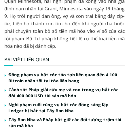
Quận Minnesota, hai nghi phạm đã xông vào nhà gia
đình nạn nhân tại Grant, Minnesota vào ngày 19 tháng
9. Họ trói người đan ông, vợ và con trai bằng dây zip-
tie, biến họ thành con tin cho đến khi người cha buộc
phải chuyển toàn bộ số tiền mã hóa vào ví số của các
tội phạm. Bộ Tư pháp không tiết lộ cụ thể loại tiền mã
hóa nào đã bị đánh cắp.
BÀI VIẾT LIÊN QUAN
Đồng phạm vụ bắt cóc táo tợn liên quan đến 4.100
Bitcoin nhận tội tại tòa liên bang
Cảnh sát Pháp giải cứu mẹ và con trong vụ bắt cóc
đòi 400.000 USD tài sản mã hóa
Nghi phạm cuối cùng vụ bắt cóc đồng sáng lập
Ledger bị bắt tại Tây Ban Nha
Tây Ban Nha và Pháp bắt giữ các đối tượng trộm tài
sản mã hóa