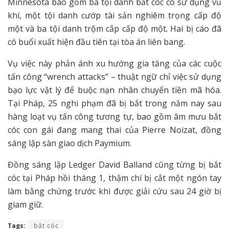
Minnesota bao gồm ba tội danh bắt cóc có sử dụng vũ
khí, một tội danh cướp tài sản nghiêm trọng cấp độ
một và ba tội danh trộm cắp cấp độ một. Hai bị cáo đã
có buổi xuất hiện đầu tiên tại tòa án liên bang.
Vụ việc này phản ánh xu hướng gia tăng của các cuộc
tấn công “wrench attacks” – thuật ngữ chỉ việc sử dụng
bạo lực vật lý để buộc nạn nhân chuyển tiền mã hóa.
Tại Pháp, 25 nghi phạm đã bị bắt trong năm nay sau
hàng loạt vụ tấn công tương tự, bao gồm âm mưu bắt
cóc con gái đang mang thai của Pierre Noizat, đồng
sáng lập sàn giao dịch Paymium.
Đồng sáng lập Ledger David Balland cũng từng bị bắt
cóc tại Pháp hồi tháng 1, thậm chí bị cắt một ngón tay
làm bằng chứng trước khi được giải cứu sau 24 giờ bị
giam giữ.
Tags:
bắt cóc