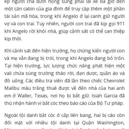
ép người cha dưới họng súng phải lái xe ba giờ đến
một căn cabin của gia đình để truy cập thêm một phần
tài sản mã hóa, trong khi Angelo ở lại canh giữ người
vợ và con trai. Tuy nhiên, người con trai đã kịp gọi 911
khi Angelo rời khỏi nhà, giúp cảnh sát có thể can thiệp
kịp thời.
Khi cảnh sát đến hiện trường, họ chứng kiến người con
và mẹ vẫn đang bị trói, trong khi Angelo đang bỏ trốn.
Tại hiện trường, lực lượng chức năng phát hiện một
vali chứa súng trường tháo rời, đạn dược, quần áo và
đồ uống. Các điều tra viên đã lần theo chiếc Chevrolet
Malibu màu trắng thuê được về đến nhà của hai anh
em ở Waller, Texas, nơi họ bị bắt giữ. Isiah Garcia đã
thú nhận hành vi bắt cóc theo báo cáo của Bộ Tư pháp.
Ngoài tội danh bắt cóc ở cấp liên bang, hai bị cáo còn
đối mặt với nhiều tội danh tại Quận Washington,