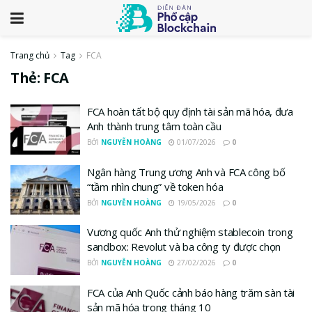
Trang chủ
Tag
FCA
Thẻ:
FCA
FCA hoàn tất bộ quy định tài sản mã hóa, đưa
Anh thành trung tâm toàn cầu
BỞI
NGUYỄN HOÀNG
01/07/2026
0
Ngân hàng Trung ương Anh và FCA công bố
“tầm nhìn chung” về token hóa
BỞI
NGUYỄN HOÀNG
19/05/2026
0
Vương quốc Anh thử nghiệm stablecoin trong
sandbox: Revolut và ba công ty được chọn
BỞI
NGUYỄN HOÀNG
27/02/2026
0
FCA của Anh Quốc cảnh báo hàng trăm sàn tài
sản mã hóa trong tháng 10