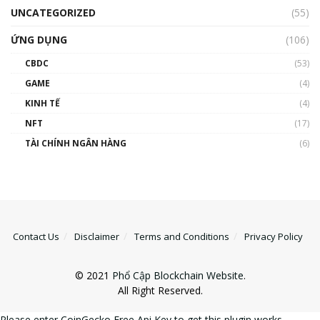
UNCATEGORIZED
(55)
ỨNG DỤNG
(106)
CBDC
(53)
GAME
(4)
KINH TẾ
(4)
NFT
(17)
TÀI CHÍNH NGÂN HÀNG
(6)
Contact Us
Disclaimer
Terms and Conditions
Privacy Policy
© 2021
Phổ Cập Blockchain Website
.
All Right Reserved.
Please enter CoinGecko Free Api Key to get this plugin works.