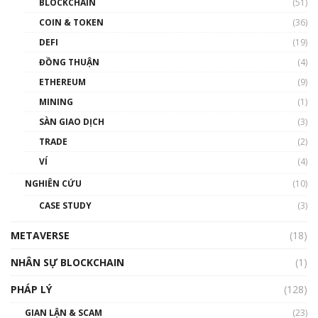
BLOCKCHAIN
(51)
COIN & TOKEN
(36)
DEFI
(19)
ĐỒNG THUẬN
(4)
ETHEREUM
(9)
MINING
(1)
SÀN GIAO DỊCH
(3)
TRADE
(2)
VÍ
(4)
NGHIÊN CỨU
(10)
CASE STUDY
(3)
METAVERSE
(18)
NHÂN SỰ BLOCKCHAIN
(1)
PHÁP LÝ
(128)
GIAN LẬN & SCAM
(23)