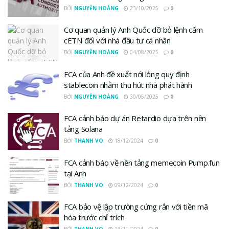
BỞI
NGUYỄN HOÀNG
23/10/2025
0
Cơ quan quản lý Anh Quốc dỡ bỏ lệnh cấm
cETN đối với nhà đầu tư cá nhân
BỞI
NGUYỄN HOÀNG
04/08/2025
0
FCA của Anh đề xuất nới lỏng quy định
stablecoin nhằm thu hút nhà phát hành
BỞI
NGUYỄN HOÀNG
30/05/2025
0
FCA cảnh báo dự án Retardio dựa trên nền
tảng Solana
BỞI
THANH VO
18/12/2024
0
FCA cảnh báo về nền tảng memecoin Pump.fun
tại Anh
BỞI
THANH VO
09/12/2024
0
FCA bảo vệ lập trường cứng rắn với tiền mã
hóa trước chỉ trích