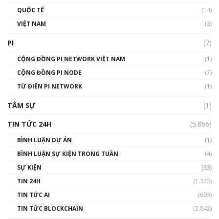
QUỐC TẾ
(14)
VIỆT NAM
(3)
PI
(7)
CỘNG ĐỒNG PI NETWORK VIỆT NAM
(1)
CỘNG ĐỒNG PI NODE
(7)
TỪ ĐIỂN PI NETWORK
(1)
TÂM SỰ
(1)
TIN TỨC 24H
(5.866)
BÌNH LUẬN DỰ ÁN
(1)
BÌNH LUẬN SỰ KIỆN TRONG TUẦN
(4)
SỰ KIỆN
(33)
TIN 24H
(1.322)
TIN TỨC AI
(603)
TIN TỨC BLOCKCHAIN
(2.842)