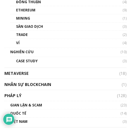
ĐỒNG THUẬN
(4)
Phổ cập Blockchain
ETHEREUM
(9)
00:35:11
MINING
(1)
Talkshow 20: Biến động giá của tài sản truyền
SÀN GIAO DỊCH
(3)
thống & Crypto qua các cuộc chiến | Phổ cập
Blockchain
TRADE
(2)
01:34:46
VÍ
(4)
Talkshow 19: GameFi Việt Nam – Báo động
NGHIÊN CỨU
(10)
đỏ
CASE STUDY
(3)
01:24:45
METAVERSE
(18)
Talkshow18: Làn sóng tài năng Việt trở về từ
Silicon Valley - Sức bật mới cho Việt Nam
NHÂN SỰ BLOCKCHAIN
(1)
01:32:59
PHÁP LÝ
(128)
Talkshow17: Mùa đông Crypto – Chiếc khăn
GIAN LẬN & SCAM
gió ấm
(23)
01:40:40
QUỐC TẾ
(14)
VIỆT NAM
(3)
Talkshow 16: Làn sóng số tại Việt Nam và thế
giới