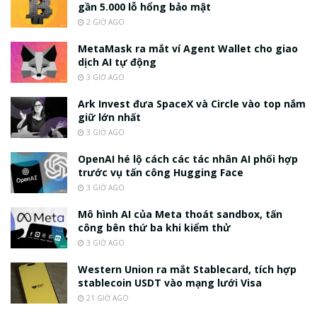
gần 5.000 lỗ hổng bảo mật
2 GIỜ AGO
MetaMask ra mắt ví Agent Wallet cho giao
dịch AI tự động
3 GIỜ AGO
Ark Invest đưa SpaceX và Circle vào top nắm
giữ lớn nhất
3 GIỜ AGO
OpenAI hé lộ cách các tác nhân AI phối hợp
trước vụ tấn công Hugging Face
3 GIỜ AGO
Mô hình AI của Meta thoát sandbox, tấn
công bên thứ ba khi kiểm thử
3 GIỜ AGO
Western Union ra mắt Stablecard, tích hợp
stablecoin USDT vào mạng lưới Visa
21 GIỜ AGO