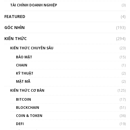
TÀI CHÍNH DOANH NGHIỆP
đến hệ sinh thái tiền mã hoá | Phổ cập
(3)
Blockchain
FEATURED
(4)
00:15:29
GÓC NHÌN
Nhìn lại năm 2022: Những nhân vật ảnh
(193)
hưởng nhất hệ sinh thái tiền mã hoá | Phổ
cập Blockchain
KIẾN THỨC
(294)
00:16:07
KIẾN THỨC CHUYÊN SÂU
(23)
Talkshow 27: Ranh giới giữa tầm ảnh hưởng
BẢO MẬT
(15)
và sự thao túng giá | Phổ cập Blockchain
CHAIN
(1)
01:35:05
KỸ THUẬT
(2)
Nhân sự tương lại ngành Blockchain Việt
MẬT MÃ
(2)
Nam | Phổ cập Blockchain
KIẾN THỨC CƠ BẢN
(125)
00:43:47
BITCOIN
(17)
Blockchain đang được ứng dụng ở Việt Nam
BLOCKCHAIN
(51)
như thể nào?
COIN & TOKEN
(36)
00:39:31
DEFI
(19)
Chìa khóa mở lối cơ hội trước các quĩ đầu tư |