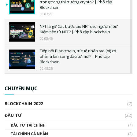
trọng trong thị trường crypto? | Phổ cập
Blockchain
00:07:29
NFT là gì? Các bước tạo NFT cho người mới?
Kiếm tiền từ NFT? | Phổ cập blockchain
00:03:46
Tiếp nối Blockchain, trí tuệ nhân tạo (AI) có
phải là làn sóng đầu tư mới? | Phổ cập
Blockchain
00:45:25
CBDC là gì? Tổng quan về CBDC? Tại sao
ngân hàng trung ương lại quan trọng? | Phổ
CHUYÊN MỤC
cập Blockchain
00:04:38
BLOCKCHAIN 2022
(7)
Triển vọng nào cho Bitcoin. Thị trường liệu có
uptrend trong năm 2023? | Phổ cập
ĐẦU TƯ
(22)
Blockchain
ĐẦU TƯ TÀI CHÍNH
(4)
00:02:14
TÀI CHÍNH CÁ NHÂN
(3)
Nhìn lại năm 2022: Những sự kiện ảnh hưởng