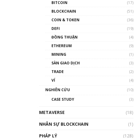
BITCOIN
(17)
BLOCKCHAIN
(51)
COIN & TOKEN
(36)
DEFI
(19)
ĐỒNG THUẬN
(4)
ETHEREUM
(9)
MINING
(1)
SÀN GIAO DỊCH
(3)
TRADE
(2)
VÍ
(4)
NGHIÊN CỨU
(10)
CASE STUDY
(3)
METAVERSE
(18)
NHÂN SỰ BLOCKCHAIN
(1)
PHÁP LÝ
(128)