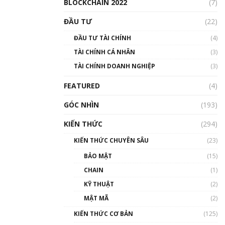
BLOCKCHAIN 2022
(7)
ĐẦU TƯ
(22)
ĐẦU TƯ TÀI CHÍNH
(4)
TÀI CHÍNH CÁ NHÂN
(3)
TÀI CHÍNH DOANH NGHIỆP
(3)
FEATURED
(4)
GÓC NHÌN
(193)
KIẾN THỨC
(294)
KIẾN THỨC CHUYÊN SÂU
(23)
BẢO MẬT
(15)
CHAIN
(1)
KỸ THUẬT
(2)
MẬT MÃ
(2)
KIẾN THỨC CƠ BẢN
(125)