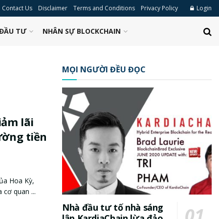
Contact Us
Disclaimer
Terms and Conditions
Privacy Policy
Login
ĐẦU TƯ
NHÂN SỰ BLOCKCHAIN
MỌI NGƯỜI ĐỀU ĐỌC
iảm lãi
ường tiền
ủa Hoa Kỳ,
cơ quan ...
Nhà đầu tư tố nhà sáng
lập KardiaChain lừa đảo