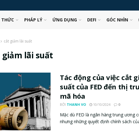
N THỨC
PHÁP LÝ
ỨNG DỤNG
DEFI
GÓC NHÌN
cắt giảm lãi suất
 giảm lãi suất
Tác động của việc cắt g
suất của FED đến thị tr
mã hóa
BỞI
THANH VO
10/10/2024
0
Mặc dù FED là ngân hàng trung ương c
nhưng những quyết định chính sách của 