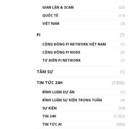
GIAN LẬN & SCAM
(23)
QUỐC TẾ
(14)
VIỆT NAM
(3)
PI
(7)
CỘNG ĐỒNG PI NETWORK VIỆT NAM
(1)
CỘNG ĐỒNG PI NODE
(7)
TỪ ĐIỂN PI NETWORK
(1)
TÂM SỰ
(1)
TIN TỨC 24H
(5.866)
BÌNH LUẬN DỰ ÁN
(1)
BÌNH LUẬN SỰ KIỆN TRONG TUẦN
(4)
SỰ KIỆN
(33)
TIN 24H
(1.322)
TIN TỨC AI
(603)