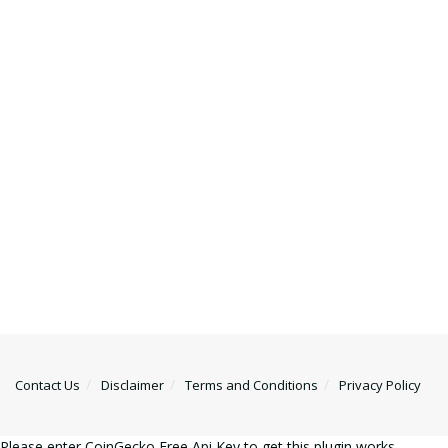
Contact Us
Disclaimer
Terms and Conditions
Privacy Policy
Please enter CoinGecko Free Api Key to get this plugin works.