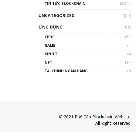
TIN TỨC BLOCKCHAIN
(2.842)
UNCATEGORIZED
(55)
ỨNG DỤNG
(106)
CBDC
(53)
GAME
(4)
KINH TẾ
(4)
NFT
(17)
TÀI CHÍNH NGÂN HÀNG
(6)
© 2021
Phổ Cập Blockchain Website
.
All Right Reserved.