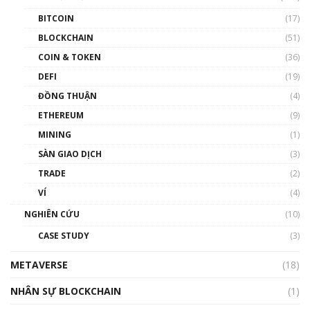
BITCOIN
(17)
Blockchain đang được ứng dụng ở Việt Nam
BLOCKCHAIN
(51)
như thể nào?
COIN & TOKEN
(36)
00:39:31
DEFI
(19)
Chìa khóa mở lối cơ hội trước các quĩ đầu tư |
ĐỒNG THUẬN
(4)
Phổ cập Blockchain
ETHEREUM
(9)
00:35:11
MINING
(1)
Talkshow 20: Biến động giá của tài sản truyền
SÀN GIAO DỊCH
(3)
thống & Crypto qua các cuộc chiến | Phổ cập
Blockchain
TRADE
(2)
01:34:46
VÍ
(4)
Talkshow 19: GameFi Việt Nam – Báo động
NGHIÊN CỨU
(10)
đỏ
CASE STUDY
(3)
01:24:45
METAVERSE
(18)
Talkshow18: Làn sóng tài năng Việt trở về từ
Silicon Valley - Sức bật mới cho Việt Nam
NHÂN SỰ BLOCKCHAIN
(1)
01:32:59