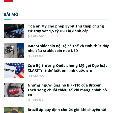
BÀI MỚI
Tòa án Mỹ cho phép Bybit thu thập chứng
cứ truy vết 1,5 tỷ USD bị đánh cắp
2 GIỜ AGO
IMF: Stablecoin nội tệ có thể vô tình thúc đẩy
nhu cầu stablecoin neo USD
2 GIỜ AGO
Cựu Bộ trưởng Quốc phòng Mỹ gọi Đạo luật
CLARITY là dự luật an ninh quốc gia
3 GIỜ AGO
Những người ủng hộ BIP-110 của Bitcoin
tách sang chuỗi thiểu số khi mạng chính bỏ
xa
3 GIỜ AGO
Brazil áp quy định chờ 24 giờ khi chuyển tài