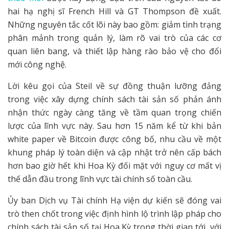
hai hạ nghị sĩ French Hill và GT Thompson đề xuất.
Những nguyên tắc cốt lõi này bao gồm: giảm tình trạng
phân mảnh trong quản lý, làm rõ vai trò của các cơ
quan liên bang, và thiết lập hàng rào bảo vệ cho đổi
mới công nghệ.
Lời kêu gọi của Steil về sự đồng thuận lưỡng đảng
trong việc xây dựng chính sách tài sản số phản ánh
nhận thức ngày càng tăng về tầm quan trọng chiến
lược của lĩnh vực này. Sau hơn 15 năm kể từ khi bản
white paper về Bitcoin được công bố, nhu cầu về một
khung pháp lý toàn diện và cập nhật trở nên cấp bách
hơn bao giờ hết khi Hoa Kỳ đối mặt với nguy cơ mất vị
thế dẫn đầu trong lĩnh vực tài chính số toàn cầu.
Ủy ban Dịch vụ Tài chính Hạ viện dự kiến sẽ đóng vai
trò then chốt trong việc định hình lộ trình lập pháp cho
chính sách tài sản số tại Hoa Kỳ trong thời gian tới, với