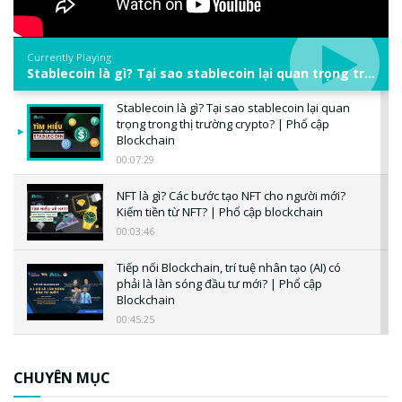
Currently Playing
Stablecoin là gì? Tại sao stablecoin lại quan trọng trong thị trường crypto? | Phổ cập Blockchain
Stablecoin là gì? Tại sao stablecoin lại quan
trọng trong thị trường crypto? | Phổ cập
Blockchain
00:07:29
NFT là gì? Các bước tạo NFT cho người mới?
Kiếm tiền từ NFT? | Phổ cập blockchain
00:03:46
Tiếp nối Blockchain, trí tuệ nhân tạo (AI) có
phải là làn sóng đầu tư mới? | Phổ cập
Blockchain
00:45:25
CBDC là gì? Tổng quan về CBDC? Tại sao
ngân hàng trung ương lại quan trọng? | Phổ
CHUYÊN MỤC
cập Blockchain