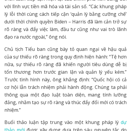
với lĩnh vực tiền mã hóa và tài sản số. “Các khung pháp
lý lỗi thời cùng cách tiếp cận ‘quản lý bằng cưỡng chế’
dưới thời chính quyền Biden – Harris đã làm cản trở sự
rõ ràng và đẩy việc làm, đầu tư cũng như vai trò lãnh
đạo ra nước ngoài,” ông nói.
Chủ tịch Tiểu ban cũng bày tỏ quan ngại về hậu quả
của sự thiếu rõ ràng trong quy định hiện hành: “Tệ hơn
nữa, sự thiếu rõ ràng đã khiến người tiêu dùng dễ bị
tổn thương hơn trước gian lận và quản lý yếu kém.”
Trước tình hình này, ông khẳng định: “Quốc hội có cả
cơ hội lẫn trách nhiệm phải hành động. Chúng ta phải
thông qua một đạo luật toàn diện, mang tính lưỡng
đảng, nhằm tạo sự rõ ràng và thúc đẩy đổi mới có trách
nhiệm.”
Buổi thảo luận tập trung vào một khung pháp lý
dự
thảo mới
được xây dựng dựa trên sáu nguyên tắc do