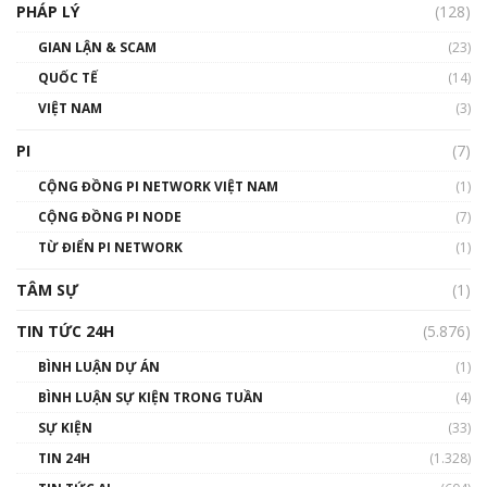
PHÁP LÝ
(128)
Talkshow17: Mùa đông Crypto – Chiếc khăn
GIAN LẬN & SCAM
gió ấm
(23)
01:40:40
QUỐC TẾ
(14)
VIỆT NAM
(3)
Talkshow 16: Làn sóng số tại Việt Nam và thế
giới
PI
(7)
01:49:30
CỘNG ĐỒNG PI NETWORK VIỆT NAM
(1)
Talkshow 14: MemeCoin – Trò đùa tỷ đô
CỘNG ĐỒNG PI NODE
(7)
#phocapblockchain #PCB #meme
TỪ ĐIỂN PI NETWORK
(1)
01:29:26
TÂM SỰ
(1)
TIN TỨC 24H
(5.876)
BÌNH LUẬN DỰ ÁN
(1)
BÌNH LUẬN SỰ KIỆN TRONG TUẦN
(4)
SỰ KIỆN
(33)
TIN 24H
(1.328)