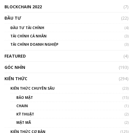
00:04:38
BLOCKCHAIN 2022
(7)
Triển vọng nào cho Bitcoin. Thị trường liệu có
uptrend trong năm 2023? | Phổ cập
ĐẦU TƯ
(22)
Blockchain
ĐẦU TƯ TÀI CHÍNH
(4)
00:02:14
TÀI CHÍNH CÁ NHÂN
(3)
Nhìn lại năm 2022: Những sự kiện ảnh hưởng
TÀI CHÍNH DOANH NGHIỆP
đến hệ sinh thái tiền mã hoá | Phổ cập
(3)
Blockchain
FEATURED
(4)
00:15:29
GÓC NHÌN
Nhìn lại năm 2022: Những nhân vật ảnh
(193)
hưởng nhất hệ sinh thái tiền mã hoá | Phổ
cập Blockchain
KIẾN THỨC
(294)
00:16:07
KIẾN THỨC CHUYÊN SÂU
(23)
Talkshow 27: Ranh giới giữa tầm ảnh hưởng
BẢO MẬT
(15)
và sự thao túng giá | Phổ cập Blockchain
CHAIN
(1)
01:35:05
KỸ THUẬT
(2)
Nhân sự tương lại ngành Blockchain Việt
MẬT MÃ
(2)
Nam | Phổ cập Blockchain
KIẾN THỨC CƠ BẢN
(125)
00:43:47