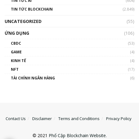
TIN TỨC AI
(604)
TIN TỨC BLOCKCHAIN
(2.849)
UNCATEGORIZED
(55)
ỨNG DỤNG
(106)
CBDC
(53)
GAME
(4)
KINH TẾ
(4)
NFT
(17)
TÀI CHÍNH NGÂN HÀNG
(6)
Contact Us
Disclaimer
Terms and Conditions
Privacy Policy
© 2021
Phổ Cập Blockchain Website
.