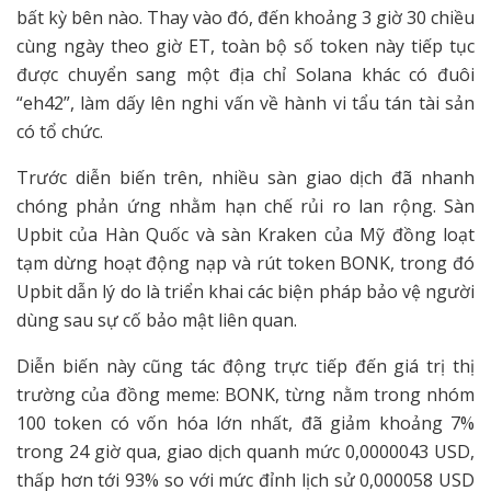
bất kỳ bên nào. Thay vào đó, đến khoảng 3 giờ 30 chiều
cùng ngày theo giờ ET, toàn bộ số token này tiếp tục
được chuyển sang một địa chỉ Solana khác có đuôi
“eh42”, làm dấy lên nghi vấn về hành vi tẩu tán tài sản
có tổ chức.
Trước diễn biến trên, nhiều sàn giao dịch đã nhanh
chóng phản ứng nhằm hạn chế rủi ro lan rộng. Sàn
Upbit của Hàn Quốc và sàn Kraken của Mỹ đồng loạt
tạm dừng hoạt động nạp và rút token BONK, trong đó
Upbit dẫn lý do là triển khai các biện pháp bảo vệ người
dùng sau sự cố bảo mật liên quan.
Diễn biến này cũng tác động trực tiếp đến giá trị thị
trường của đồng meme: BONK, từng nằm trong nhóm
100 token có vốn hóa lớn nhất, đã giảm khoảng 7%
trong 24 giờ qua, giao dịch quanh mức 0,0000043 USD,
thấp hơn tới 93% so với mức đỉnh lịch sử 0,000058 USD