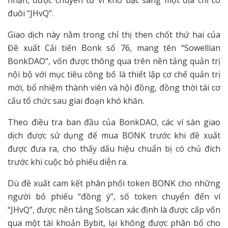
nhận, được chuyển từ ví kho bạc sang một địa chỉ có
đuôi “JHvQ”.
Giao dịch này nằm trong chỉ thị then chốt thứ hai của
Đề xuất Cải tiến Bonk số 76, mang tên “Sowellian
BonkDAO”, vốn được thông qua trên nền tảng quản trị
nội bộ với mục tiêu công bố là thiết lập cơ chế quản trị
mới, bổ nhiệm thành viên và hội đồng, đồng thời tái cơ
cấu tổ chức sau giai đoạn khó khăn.
Theo điều tra ban đầu của BonkDAO, các ví sàn giao
dịch được sử dụng để mua BONK trước khi đề xuất
được đưa ra, cho thấy dấu hiệu chuẩn bị có chủ đích
trước khi cuộc bỏ phiếu diễn ra.
Dù đề xuất cam kết phân phối token BONK cho những
người bỏ phiếu “đồng ý”, số token chuyển đến ví
“JHvQ”, được nền tảng Solscan xác định là được cấp vốn
qua một tài khoản Bybit, lại không được phân bổ cho