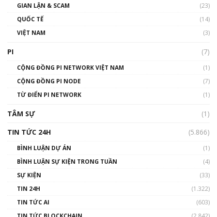
GIAN LẬN & SCAM
gió ấm
(23)
01:40:40
QUỐC TẾ
(14)
VIỆT NAM
(3)
Talkshow 16: Làn sóng số tại Việt Nam và thế
giới
PI
(7)
01:49:30
CỘNG ĐỒNG PI NETWORK VIỆT NAM
(1)
Talkshow 14: MemeCoin – Trò đùa tỷ đô
CỘNG ĐỒNG PI NODE
(7)
#phocapblockchain #PCB #meme
TỪ ĐIỂN PI NETWORK
(1)
01:29:26
TÂM SỰ
(1)
TIN TỨC 24H
(5.866)
BÌNH LUẬN DỰ ÁN
(1)
BÌNH LUẬN SỰ KIỆN TRONG TUẦN
(4)
SỰ KIỆN
(33)
TIN 24H
(1.322)
TIN TỨC AI
(603)
TIN TỨC BLOCKCHAIN
(2.842)