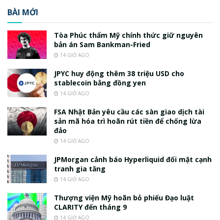
BÀI MỚI
Tòa Phúc thẩm Mỹ chính thức giữ nguyên
bản án Sam Bankman-Fried
14 GIỜ AGO
JPYC huy động thêm 38 triệu USD cho
stablecoin bằng đồng yen
14 GIỜ AGO
FSA Nhật Bản yêu cầu các sàn giao dịch tài
sản mã hóa trì hoãn rút tiền để chống lừa
đảo
14 GIỜ AGO
JPMorgan cảnh báo Hyperliquid đối mặt cạnh
tranh gia tăng
14 GIỜ AGO
Thượng viện Mỹ hoãn bỏ phiếu Đạo luật
CLARITY đến tháng 9
14 GIỜ AGO