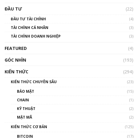
Triển vọng nào cho Bitcoin. Thị trường liệu có
uptrend trong năm 2023? | Phổ cập
ĐẦU TƯ
(22)
Blockchain
ĐẦU TƯ TÀI CHÍNH
(4)
00:02:14
TÀI CHÍNH CÁ NHÂN
(3)
Nhìn lại năm 2022: Những sự kiện ảnh hưởng
TÀI CHÍNH DOANH NGHIỆP
đến hệ sinh thái tiền mã hoá | Phổ cập
(3)
Blockchain
FEATURED
(4)
00:15:29
GÓC NHÌN
Nhìn lại năm 2022: Những nhân vật ảnh
(193)
hưởng nhất hệ sinh thái tiền mã hoá | Phổ
cập Blockchain
KIẾN THỨC
(294)
00:16:07
KIẾN THỨC CHUYÊN SÂU
(23)
Talkshow 27: Ranh giới giữa tầm ảnh hưởng
BẢO MẬT
(15)
và sự thao túng giá | Phổ cập Blockchain
CHAIN
(1)
01:35:05
KỸ THUẬT
(2)
Nhân sự tương lại ngành Blockchain Việt
MẬT MÃ
(2)
Nam | Phổ cập Blockchain
KIẾN THỨC CƠ BẢN
(125)
00:43:47
BITCOIN
(17)