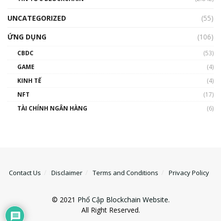
UNCATEGORIZED
(55)
ỨNG DỤNG
(106)
CBDC
(53)
GAME
(4)
KINH TẾ
(4)
NFT
(17)
TÀI CHÍNH NGÂN HÀNG
(6)
Contact Us
Disclaimer
Terms and Conditions
Privacy Policy
© 2021
Phổ Cập Blockchain Website
.
All Right Reserved.