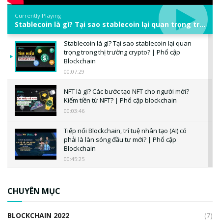
Currently Playing
Stablecoin là gì? Tại sao stablecoin lại quan trọng trong thị trường crypto? | Phổ cập Blockchain
Stablecoin là gì? Tại sao stablecoin lại quan
trọng trong thị trường crypto? | Phổ cập
Blockchain
00:07:29
NFT là gì? Các bước tạo NFT cho người mới?
Kiếm tiền từ NFT? | Phổ cập blockchain
00:03:46
Tiếp nối Blockchain, trí tuệ nhân tạo (AI) có
phải là làn sóng đầu tư mới? | Phổ cập
Blockchain
00:45:25
CBDC là gì? Tổng quan về CBDC? Tại sao
ngân hàng trung ương lại quan trọng? | Phổ
CHUYÊN MỤC
cập Blockchain
00:04:38
BLOCKCHAIN 2022
(7)