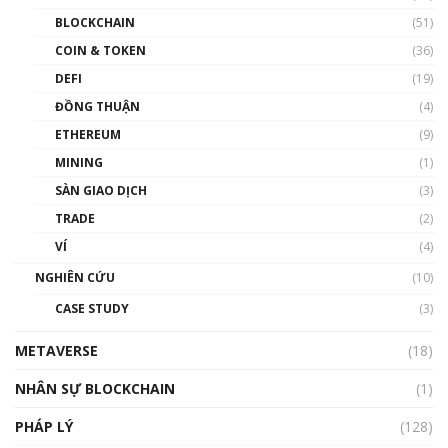
Blockchain đang được ứng dụng ở Việt Nam
BLOCKCHAIN
(51)
như thể nào?
COIN & TOKEN
(36)
00:39:31
DEFI
(19)
Chìa khóa mở lối cơ hội trước các quĩ đầu tư |
ĐỒNG THUẬN
(4)
Phổ cập Blockchain
ETHEREUM
(9)
00:35:11
MINING
(1)
Talkshow 20: Biến động giá của tài sản truyền
SÀN GIAO DỊCH
(3)
thống & Crypto qua các cuộc chiến | Phổ cập
Blockchain
TRADE
(2)
01:34:46
VÍ
(4)
Talkshow 19: GameFi Việt Nam – Báo động
NGHIÊN CỨU
(10)
đỏ
CASE STUDY
(3)
01:24:45
METAVERSE
(18)
Talkshow18: Làn sóng tài năng Việt trở về từ
Silicon Valley - Sức bật mới cho Việt Nam
NHÂN SỰ BLOCKCHAIN
(1)
01:32:59
PHÁP LÝ
(128)
Talkshow17: Mùa đông Crypto – Chiếc khăn