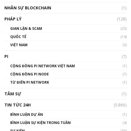
Silicon Valley - Sức bật mới cho Việt Nam
NHÂN SỰ BLOCKCHAIN
(1)
01:32:59
PHÁP LÝ
(128)
Talkshow17: Mùa đông Crypto – Chiếc khăn
GIAN LẬN & SCAM
gió ấm
(23)
01:40:40
QUỐC TẾ
(14)
VIỆT NAM
(3)
Talkshow 16: Làn sóng số tại Việt Nam và thế
giới
PI
(7)
01:49:30
CỘNG ĐỒNG PI NETWORK VIỆT NAM
(1)
Talkshow 14: MemeCoin – Trò đùa tỷ đô
CỘNG ĐỒNG PI NODE
(7)
#phocapblockchain #PCB #meme
TỪ ĐIỂN PI NETWORK
(1)
01:29:26
TÂM SỰ
(1)
TIN TỨC 24H
(5.866)
BÌNH LUẬN DỰ ÁN
(1)
BÌNH LUẬN SỰ KIỆN TRONG TUẦN
(4)
SỰ KIỆN
(33)