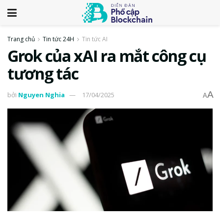
Trang chủ
Tin tức 24H
Tin tức AI
Grok của xAI ra mắt công cụ
tương tác
A
bởi
Nguyen Nghia
17/04/2025
A