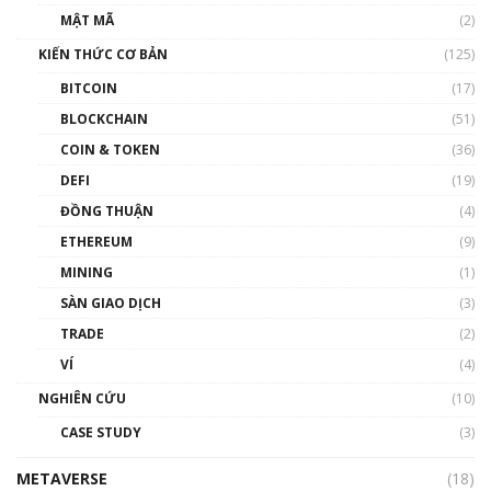
Nhân sự tương lại ngành Blockchain Việt
MẬT MÃ
(2)
Nam | Phổ cập Blockchain
KIẾN THỨC CƠ BẢN
(125)
00:43:47
BITCOIN
(17)
Blockchain đang được ứng dụng ở Việt Nam
BLOCKCHAIN
(51)
như thể nào?
COIN & TOKEN
(36)
00:39:31
DEFI
(19)
Chìa khóa mở lối cơ hội trước các quĩ đầu tư |
ĐỒNG THUẬN
(4)
Phổ cập Blockchain
ETHEREUM
(9)
00:35:11
MINING
(1)
Talkshow 20: Biến động giá của tài sản truyền
SÀN GIAO DỊCH
(3)
thống & Crypto qua các cuộc chiến | Phổ cập
Blockchain
TRADE
(2)
01:34:46
VÍ
(4)
Talkshow 19: GameFi Việt Nam – Báo động
NGHIÊN CỨU
(10)
đỏ
CASE STUDY
(3)
01:24:45
METAVERSE
(18)
Talkshow18: Làn sóng tài năng Việt trở về từ