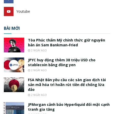
Youtube
BÀI MỚI
Tòa Phúc thẩm Mỹ chính thức giữ nguyên
bản án Sam Bankman-Fried
2 NGÀY AGO
JPYC huy động thêm 38 triệu USD cho
stablecoin bằng đồng yen
2 NGÀY AGO
FSA Nhật Bản yêu cầu các sàn giao dịch tài
sản mã hóa trì hoãn rút tiền để chống lừa
đảo
2 NGÀY AGO
JPMorgan cảnh báo Hyperliquid đối mặt cạnh
tranh gia tăng