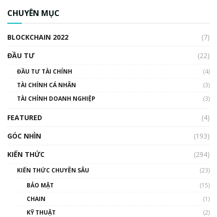
ngân hàng trung ương lại quan trọng? | Phổ
CHUYÊN MỤC
cập Blockchain
00:04:38
BLOCKCHAIN 2022
(7)
Triển vọng nào cho Bitcoin. Thị trường liệu có
uptrend trong năm 2023? | Phổ cập
ĐẦU TƯ
(22)
Blockchain
ĐẦU TƯ TÀI CHÍNH
(4)
00:02:14
TÀI CHÍNH CÁ NHÂN
(3)
Nhìn lại năm 2022: Những sự kiện ảnh hưởng
TÀI CHÍNH DOANH NGHIỆP
đến hệ sinh thái tiền mã hoá | Phổ cập
(3)
Blockchain
FEATURED
(4)
00:15:29
GÓC NHÌN
Nhìn lại năm 2022: Những nhân vật ảnh
(193)
hưởng nhất hệ sinh thái tiền mã hoá | Phổ
cập Blockchain
KIẾN THỨC
(294)
00:16:07
KIẾN THỨC CHUYÊN SÂU
(23)
Talkshow 27: Ranh giới giữa tầm ảnh hưởng
BẢO MẬT
(15)
và sự thao túng giá | Phổ cập Blockchain
CHAIN
(1)
01:35:05
KỸ THUẬT
(2)