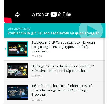
Currently Playing
Stablecoin là gì? Tại sao stablecoin lại quan trọng trong thị trường crypto? | Phổ cập Blockchain
Stablecoin là gì? Tại sao stablecoin lại quan
trọng trong thị trường crypto? | Phổ cập
Blockchain
00:07:29
NFT là gì? Các bước tạo NFT cho người mới?
Kiếm tiền từ NFT? | Phổ cập blockchain
00:03:46
Tiếp nối Blockchain, trí tuệ nhân tạo (AI) có
phải là làn sóng đầu tư mới? | Phổ cập
Blockchain
00:45:25
CBDC là gì? Tổng quan về CBDC? Tại sao