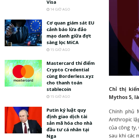
Visa
14 GIỜ AGO
Cơ quan giám sát EU
cảnh báo lừa đảo
mạo danh giữa đợt
sàng lọc MiCA
15 GIỜ AGO
Mastercard thí điểm
Crypto Credential
cùng Borderless.xyz
cho thanh toán
Chỉ thị kiể
stablecoin
Mythos 5, là
15 GIỜ AGO
Putin ký luật quy
Chính phủ M
định giao dịch tài
Anthropic lậ
sản mã hóa cho nhà
của công ty,
đầu tư cá nhân tại
sau khi các 
Nga