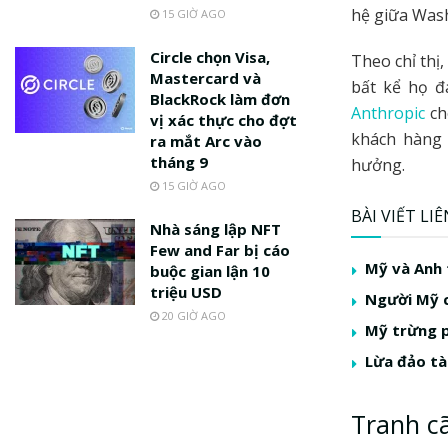
hệ giữa Wash
15 GIỜ AGO
Circle chọn Visa,
Theo chỉ thị
Mastercard và
bất kể họ đ
BlackRock làm đơn
Anthropic
ch
vị xác thực cho đợt
khách hàng 
ra mắt Arc vào
tháng 9
hưởng.
15 GIỜ AGO
BÀI VIẾT LI
Nhà sáng lập NFT
Few and Far bị cáo
Mỹ và Anh 
buộc gian lận 10
triệu USD
Người Mỹ c
20 GIỜ AGO
Mỹ trừng p
Lừa đảo tà
Tranh cã