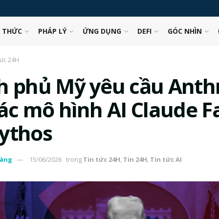
N THỨC
PHÁP LÝ
ỨNG DỤNG
DEFI
GÓC NHÌN
tức 24H
h phủ Mỹ yêu cầu Anth
các mô hình AI Claude F
ythos
àng
15/06/2026
trong
Tin tức 24H
,
Tin 24H
,
Tin tức AI