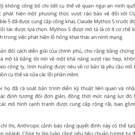
ỹ không công bố chi tiết cụ thể về quan ngại an ninh quố
ệc phát hiện một phương thức vượt rào bảo vệ đối với Cla
ble 5 đã được cung cấp công khai, Claude Mythos 5 trước đ
ối tác được lựa chọn. Mythos 5 được mô tả là có ít cơ chế 
h trong việc phát hiện lỗ hổng khai thác an ninh mạng.
ản đối cách diễn giải của chính phủ, cho rằng bằng chứn
 là mô tả bằng lời nói về một khả năng vượt rào hẹp, khô
eo công ty, tình huống được nêu về cơ bản là yêu cầu mô
ồn cụ thể và sửa các lỗi phần mềm.
i họ đã rà soát bản trình diễn kỹ thuật liên quan và nhậ
ác định tương đối đơn giản, đồng thời mức năng lực đó 
 các mô hình cạnh tranh được cung cấp rộng rãi, bao gồm
chỉ thị, Anthropic cảnh báo rằng quyết định này có thể tạo
àn ngành. Công ty lập luận rằng nếu tiêu chuẩn tương tự 