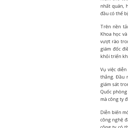
nhất quán, 
đầu có thể bị
Trên nền tả
Khoa học và
vượt rào tro
giám đốc đi
khỏi triển kh
Vụ việc diễ
thẳng. Đầu 
giám sát tro
Quốc phòng 
mà công ty đ
Diễn biến mớ
công nghệ đa
công ty có t