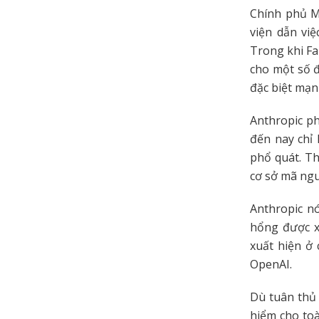
Chính phủ M
viện dẫn vi
Trong khi Fa
cho một số đ
đặc biệt mạn
Anthropic ph
đến nay chỉ
phổ quát. Th
cơ sở mã ngu
Anthropic nó
hổng được x
xuất hiện ở
OpenAI.
Dù tuân thủ 
hiểm cho to