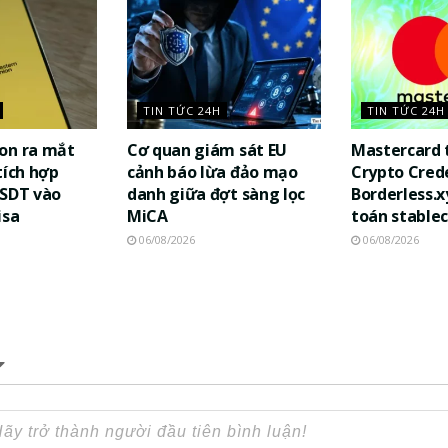
TIN TỨC 24H
TIN TỨC 24H
on ra mắt
Cơ quan giám sát EU
Mastercard 
tích hợp
cảnh báo lừa đảo mạo
Crypto Cred
USDT vào
danh giữa đợt sàng lọc
Borderless.x
isa
MiCA
toán stablec
06/08/2026
06/08/2026