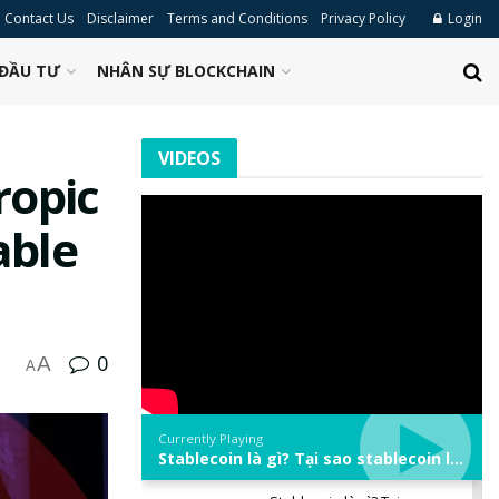
Contact Us
Disclaimer
Terms and Conditions
Privacy Policy
Login
ĐẦU TƯ
NHÂN SỰ BLOCKCHAIN
VIDEOS
ropic
able
0
A
A
Currently Playing
Stablecoin là gì? Tại sao stablecoin lại quan trọng trong thị trường crypto? | Phổ cập Blockchain