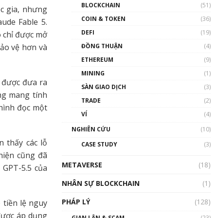
Nhân sự tương lại ngành
BLOCKCHAIN
(51)
c gia, nhưng
Blockchain Việt Nam | Phổ
cập Blockchain
COIN & TOKEN
(36)
ude Fable 5.
00:43:47
DEFI
(19)
ó chỉ được mở
ĐỒNG THUẬN
(4)
bảo vệ hơn và
Blockchain đang được ứng
dụng ở Việt Nam như thể
ETHEREUM
(9)
nào?
MINING
(1)
00:39:31
g được đưa ra
SÀN GIAO DỊCH
(3)
Chìa khóa mở lối cơ hội
ng mang tính
TRADE
(2)
trước các quĩ đầu tư | Phổ
 hình đọc một
cập Blockchain
VÍ
(4)
00:35:11
NGHIÊN CỨU
(10)
Talkshow 20: Biến động
n thấy các lỗ
CASE STUDY
(3)
giá của tài sản truyền
hiện cũng đã
thống & Crypto qua các
METAVERSE
cuộc chiến | Phổ cập
(18)
 GPT-5.5 của
Blockchain
NHÂN SỰ BLOCKCHAIN
(1)
01:34:46
PHÁP LÝ
(128)
 tiền lệ nguy
Talkshow 19: GameFi Việt
Nam – Báo động đỏ
được áp dụng
GIAN LẬN & SCAM
(23)