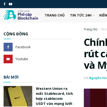
TRANG CHỦ
TIN TỨC 24H
KIẾ
Trang chủ
Tin 
CỘNG ĐỒNG
Chín
Facebook
rút 
Youtube
và M
BÀI MỚI
bởi
Nguyễn Ho
Western Union ra
mắt Stablecard, tích
hợp stablecoin
USDT vào mạng lưới