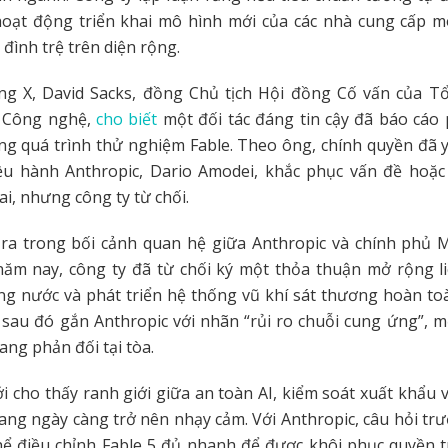
hoạt động triển khai mô hình mới của các nhà cung cấp m
 đình trệ trên diện rộng.
ng X, David Sacks, đồng Chủ tịch Hội đồng Cố vấn của T
 Công nghệ,
cho biết
một đối tác đáng tin cậy đã báo cáo
ng quá trình thử nghiệm Fable. Theo ông, chính quyền đã
ều hành Anthropic, Dario Amodei, khắc phục vấn đề hoặc
ai, nhưng công ty từ chối.
n ra trong bối cảnh quan hệ giữa Anthropic và chính phủ 
năm nay, công ty đã từ chối ký một thỏa thuận mở rộng l
ng nước và phát triển hệ thống vũ khí sát thương hoàn to
sau đó gắn Anthropic với nhãn “rủi ro chuỗi cung ứng”, m
ang phản đối tại tòa.
i cho thấy ranh giới giữa an toàn AI, kiểm soát xuất khẩu 
ng ngày càng trở nên nhạy cảm. Với Anthropic, câu hỏi trướ
hể điều chỉnh Fable 5 đủ nhanh để được khôi phục quyền 