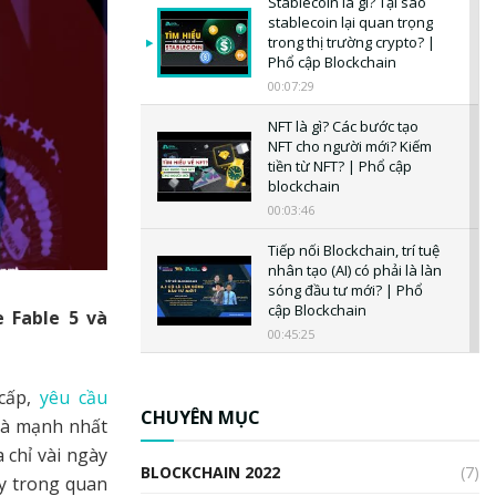
Stablecoin là gì? Tại sao
stablecoin lại quan trọng
trong thị trường crypto? |
Phổ cập Blockchain
00:07:29
NFT là gì? Các bước tạo
NFT cho người mới? Kiếm
tiền từ NFT? | Phổ cập
blockchain
00:03:46
Tiếp nối Blockchain, trí tuệ
nhân tạo (AI) có phải là làn
sóng đầu tư mới? | Phổ
cập Blockchain
e Fable 5 và
00:45:25
CBDC là gì? Tổng quan về
CBDC? Tại sao ngân hàng
 cấp,
yêu cầu
trung ương lại quan trọng?
CHUYÊN MỤC
 và mạnh nhất
| Phổ cập Blockchain
 chỉ vài ngày
00:04:38
BLOCKCHAIN 2022
(7)
ấy trong quan