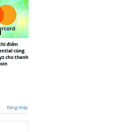
thí điểm
ential cùng
yz cho thanh
oin
Đăng nhập