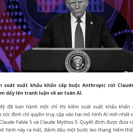
m soát xuất khẩu khẩn cấp buộc Anthropic rút Claud
m dấy lên tranh luận về an toàn AI.
ỹ đã ban hành một chỉ thị kiểm soát xuất khẩu khẩn
p tức đình chỉ quyền truy cập vào hai mô hình AI mới nhất
 Claude Fable 5 và Claude Mythos 5. Quyết định được đưa ra
mô hình này ra mắt, đánh dấu một bước leo thang hiếm th