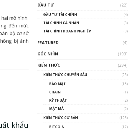
Triển vọng nào cho
ĐẦU TƯ
(22)
Bitcoin. Thị trường liệu có
uptrend trong năm 2023? |
ĐẦU TƯ TÀI CHÍNH
(4)
Phổ cập Blockchain
 hai mô hình,
TÀI CHÍNH CÁ NHÂN
(3)
00:02:14
rộng đến mức
TÀI CHÍNH DOANH NGHIỆP
(3)
toàn bộ cơ sở
Nhìn lại năm 2022: Những
sự kiện ảnh hưởng đến hệ
không bị ảnh
FEATURED
(4)
sinh thái tiền mã hoá |
Phổ cập Blockchain
GÓC NHÌN
(193)
00:15:29
KIẾN THỨC
(294)
Nhìn lại năm 2022: Những
nhân vật ảnh hưởng nhất
KIẾN THỨC CHUYÊN SÂU
(23)
hệ sinh thái tiền mã hoá |
Phổ cập Blockchain
BẢO MẬT
(15)
00:16:07
CHAIN
(1)
Talkshow 27: Ranh giới
KỸ THUẬT
(2)
giữa tầm ảnh hưởng và sự
MẬT MÃ
(2)
thao túng giá | Phổ cập
Blockchain
KIẾN THỨC CƠ BẢN
(125)
01:35:05
xuất khẩu
BITCOIN
(17)