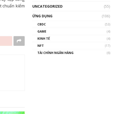
ột chuẩn kiểm
UNCATEGORIZED
(55)
ỨNG DỤNG
(106)
CBDC
(53)
GAME
(4)
KINH TẾ
(4)
NFT
(17)
TÀI CHÍNH NGÂN HÀNG
(6)