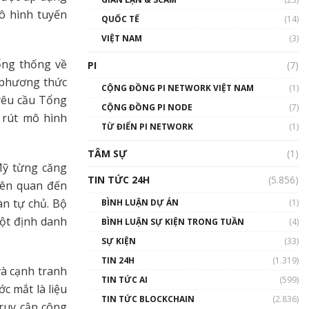
01:24:45
ô hình tuyến
QUỐC TẾ
(14)
Talkshow18: Làn sóng tài
VIỆT NAM
(3)
năng Việt trở về từ Silicon
Valley - Sức bật mới cho
ổng thống về
PI
(7)
Việt Nam
 phương thức
01:32:59
CỘNG ĐỒNG PI NETWORK VIỆT NAM
(1)
 yêu cầu Tổng
CỘNG ĐỒNG PI NODE
(7)
Talkshow17: Mùa đông
 rút mô hình
TỪ ĐIỂN PI NETWORK
Crypto – Chiếc khăn gió ấm
(1)
01:40:40
TÂM SỰ
(1)
Mỹ từng căng
Talkshow 16: Làn sóng số
TIN TỨC 24H
(5.856)
iên quan đến
tại Việt Nam và thế giới
01:49:30
àn tự chủ. Bộ
BÌNH LUẬN DỰ ÁN
(1)
ột định danh
BÌNH LUẬN SỰ KIỆN TRONG TUẦN
(4)
Talkshow 14: MemeCoin –
Trò đùa tỷ đô
SỰ KIỆN
(33)
#phocapblockchain #PCB
TIN 24H
(1.319)
#meme
và cạnh tranh
TIN TỨC AI
(599)
01:29:26
c mắt là liệu
TIN TỨC BLOCKCHAIN
(2.836)
truy cập công