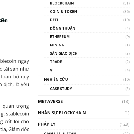
Nhân sự tương lại ngành
BLOCKCHAIN
(51)
Blockchain Việt Nam | Phổ
cập Blockchain
COIN & TOKEN
(36)
00:43:47
tiền
DEFI
(19)
ĐỒNG THUẬN
(4)
Blockchain đang được ứng
dụng ở Việt Nam như thể
ETHEREUM
(9)
nào?
MINING
(1)
00:39:31
SÀN GIAO DỊCH
(3)
Chìa khóa mở lối cơ hội
ablecoin ngay
TRADE
(2)
trước các quĩ đầu tư | Phổ
cập Blockchain
c tài sản như
VÍ
(4)
00:35:11
 toàn bộ quy
NGHIÊN CỨU
(10)
 dịch, là yêu
Talkshow 20: Biến động
CASE STUDY
(3)
giá của tài sản truyền
thống & Crypto qua các
METAVERSE
cuộc chiến | Phổ cập
(18)
c quan trọng
Blockchain
NHÂN SỰ BLOCKCHAIN
(1)
g, stablecoin
01:34:46
 cốt lõi cho
PHÁP LÝ
(128)
Talkshow 19: GameFi Việt
tia, Giám đốc
Nam – Báo động đỏ
GIAN LẬN & SCAM
(23)