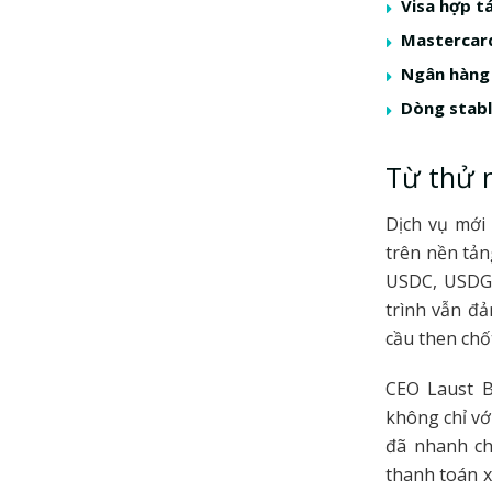
Visa hợp t
Mastercard
Ngân hàng 
Dòng stabl
Từ thử n
Dịch vụ mới 
trên nền tản
USDC, USDG 
trình vẫn đả
cầu then chố
CEO Laust B
không chỉ vớ
đã nhanh ch
thanh toán x