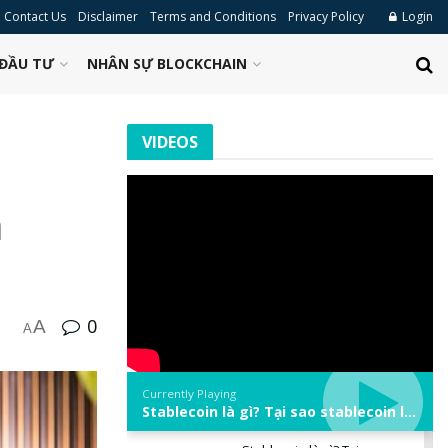
Contact Us
Disclaimer
Terms and Conditions
Privacy Policy
Login
ĐẦU TƯ
NHÂN SỰ BLOCKCHAIN
VIDEOS
n
0
A
A
Currently Playing
Stablecoin là gì? Tại sao stablecoin lại quan trọng trong thị trường crypto? | Phổ cập Blockchain