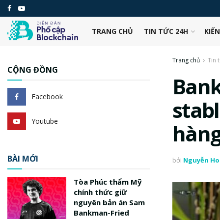
TRANG CHỦ
TIN TỨC 24H
KIẾ
Trang chủ
Tin 
CỘNG ĐỒNG
Bank
Facebook
stab
Youtube
hàng
BÀI MỚI
bởi
Nguyễn Ho
Tòa Phúc thẩm Mỹ
chính thức giữ
nguyên bản án Sam
Bankman-Fried