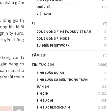
có, nhằm giảm
01:24:45
QUỐC TẾ
(14)
Talkshow18: Làn sóng tài
VIỆT NAM
(3)
năng Việt trở về từ Silicon
tổng giá trị
Valley - Sức bật mới cho
PI
(7)
Việt Nam
rong khi khối
01:32:59
CỘNG ĐỒNG PI NETWORK VIỆT NAM
(1)
hìn tỷ euro.
CỘNG ĐỒNG PI NODE
(7)
 truyền thống
Talkshow17: Mùa đông
TỪ ĐIỂN PI NETWORK
Crypto – Chiếc khăn gió ấm
(1)
01:40:40
TÂM SỰ
(1)
 không còn là
Talkshow 16: Làn sóng số
 ngân hàng có
TIN TỨC 24H
(5.866)
tại Việt Nam và thế giới
chuẩn mực cho
01:49:30
BÌNH LUẬN DỰ ÁN
(1)
giữa tài chính
BÌNH LUẬN SỰ KIỆN TRONG TUẦN
(4)
Talkshow 14: MemeCoin –
Trò đùa tỷ đô
SỰ KIỆN
(33)
#phocapblockchain #PCB
TIN 24H
(1.322)
#meme
TIN TỨC AI
(603)
01:29:26
TIN TỨC BLOCKCHAIN
(2.842)