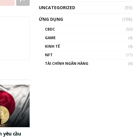
UNCATEGORIZED
(55)
ỨNG DỤNG
(106)
CBDC
(53)
GAME
(4)
KINH TẾ
(4)
NFT
(17)
TÀI CHÍNH NGÂN HÀNG
(6)
n yêu cầu