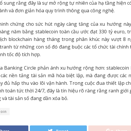
bổ sung rằng đây là sự mở rộng tự nhiên của hạ tầng hiện 
hành và đơn giản hóa quy trình thông qua công nghệ.
minh chứng cho sức hút ngày càng tăng của xu hướng này: 
àng năm bằng stablecoin toàn cầu ước đạt 330 tỷ euro, t
dịch blockchain hàng tháng trong phân khúc này vượt 8 ng
tranh từ những con số đó đang buộc các tổ chức tài chính
nh tốc độ tích hợp.
a Banking Circle phản ánh xu hướng rộng hơn: stablecoin
 các nền tảng tài sản mã hóa biệt lập, mà đang được các
y đủ hấp thu vào lõi vận hành. Trong cuộc đua thiết lập 
 toán tức thời 24/7, đây là tín hiệu rõ ràng rằng ranh giới 
 và tài sản số đang dần xóa bỏ.
coin
Share
Tweet
Share