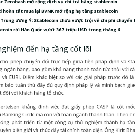
ác Zerohash mở rộng dịch vụ chi trả bằng stablecoin
 hoàn tất mua lại BVNK mở rộng hạ tầng stablecoin
Trung ương Ý: Stablecoin chưa vượt trội về chi phí chuyển 
ecoin rời Hàn Quốc vượt 367 triệu USD trong tháng 6
ghiệm đến hạ tầng cốt lõi
cho phép chuyển đổi trực tiếp giữa tiền pháp định và st
g ngân hàng, bao gồm khả năng thanh toán tức thời với cá
và EURI. Điểm khác biệt so với các giải pháp trước đó là
m bảo tuân thủ đầy đủ quy định pháp lý và minh bạch giao
t đối với khách hàng tổ chức.
ertelsen khẳng định việc đạt giấy phép CASP là cột mố
i Banking Circle mà còn với toàn ngành thanh toán. Theo ôn
óng phát triển từ một công cụ thử nghiệm thành hạ tầng
uyên biên giới và thúc đẩy tài chính toàn diện. Ông Kirit Bha