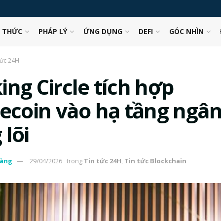
N THỨC
PHÁP LÝ
ỨNG DỤNG
DEFI
GÓC NHÌN
tức 24H
ing Circle tích hợp
lecoin vào hạ tầng ngâ
 lõi
àng
29/04/2026
trong
Tin tức 24H
,
Tin tức Blockchain