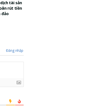
dịch tài sản
oãn rút tiền
a đảo
Đăng nhập