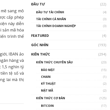
Triển vọng nào cho
ĐẦU TƯ
(22)
Bitcoin. Thị trường liệu có
uptrend trong năm 2023? |
h mẽ sang mô
ĐẦU TƯ TÀI CHÍNH
(4)
Phổ cập Blockchain
được cấp phép
TÀI CHÍNH CÁ NHÂN
(3)
00:02:14
kiện này diễn
TÀI CHÍNH DOANH NGHIỆP
(3)
Nhìn lại năm 2022: Những
ài sản mã hóa
sự kiện ảnh hưởng đến hệ
FEATURED
(4)
ến trình thể
sinh thái tiền mã hoá |
Phổ cập Blockchain
GÓC NHÌN
(193)
00:15:29
giới, IBAN ảo
KIẾN THỨC
(294)
Nhìn lại năm 2022: Những
 ngân hàng và
nhân vật ảnh hưởng nhất
KIẾN THỨC CHUYÊN SÂU
(23)
hệ sinh thái tiền mã hoá |
 1,5 nghìn tỷ
Phổ cập Blockchain
BẢO MẬT
(15)
tiền tệ số và
00:16:07
CHAIN
(1)
ng lai mà thị
Talkshow 27: Ranh giới
KỸ THUẬT
(2)
giữa tầm ảnh hưởng và sự
MẬT MÃ
(2)
thao túng giá | Phổ cập
Blockchain
KIẾN THỨC CƠ BẢN
(125)
01:35:05
BITCOIN
(17)