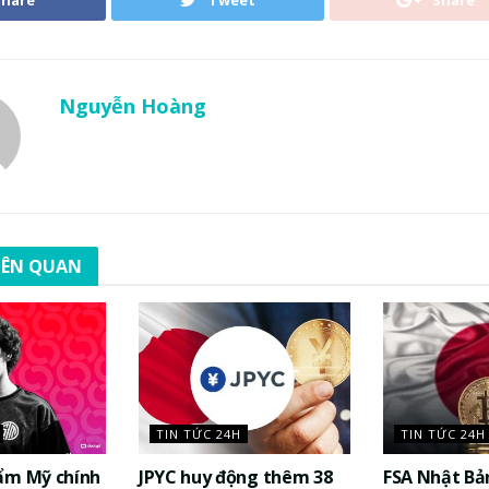
Nguyễn Hoàng
LIÊN QUAN
TIN TỨC 24H
TIN TỨC 24H
ẩm Mỹ chính
JPYC huy động thêm 38
FSA Nhật Bả