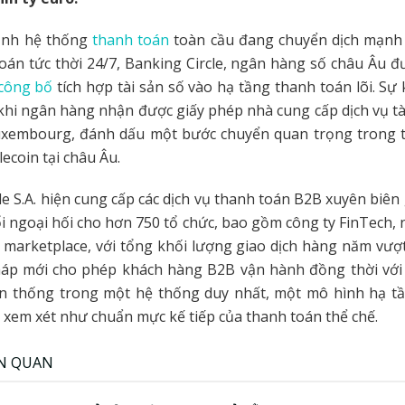
ảnh hệ thống
thanh toán
toàn cầu đang chuyển dịch mạn
oán tức thời 24/7, Banking Circle, ngân hàng số châu Âu 
công bố
tích hợp tài sản số vào hạ tầng thanh toán lõi. Sự 
khi ngân hàng nhận được giấy phép nhà cung cấp dịch vụ t
Luxembourg, đánh dấu một bước chuyển quan trọng trong ti
ecoin tại châu Âu.
le S.A. hiện cung cấp các dịch vụ thanh toán B2B xuyên biên 
i ngoại hối cho hơn 750 tổ chức, bao gồm công ty FinTech,
 marketplace, với tổng khối lượng giao dịch hàng năm vượt
háp mới cho phép khách hàng B2B vận hành đồng thời với 
ền thống trong một hệ thống duy nhất, một mô hình hạ tầ
xem xét như chuẩn mực kế tiếp của thanh toán thể chế.
ÊN QUAN