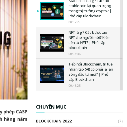
Stablecoin là gì? Tại sao
stablecoin lại quan trọng
trong thị trường crypto? |
Phổ cập Blockchain
00:07:29
NFT là gì? Các bước tạo
NFT cho người mới? Kiếm
tiền từ NFT? | Phổ cập
blockchain
00:03:46
Tiếp nối Blockchain, trí tuệ
nhân tạo (AI) có phải là làn
sóng đầu tư mới? | Phổ
cập Blockchain
00:45:25
CBDC là gì? Tổng quan về
CBDC? Tại sao ngân hàng
trung ương lại quan trọng?
CHUYÊN MỤC
ấy phép CASP
| Phổ cập Blockchain
00:04:38
ịch hàng năm
BLOCKCHAIN 2022
(7)