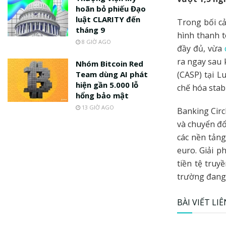
hoãn bỏ phiếu Đạo
luật CLARITY đến
Trong bối c
tháng 9
hình thanh t
8 GIỜ AGO
đầy đủ, vừa
ra ngay sau 
Nhóm Bitcoin Red
Team dùng AI phát
(CASP) tại 
hiện gần 5.000 lỗ
chế hóa stabl
hổng bảo mật
13 GIỜ AGO
Banking Circ
và chuyển đổ
các nền tảng
euro. Giải p
tiền tệ truy
trường đang 
BÀI VIẾT LI