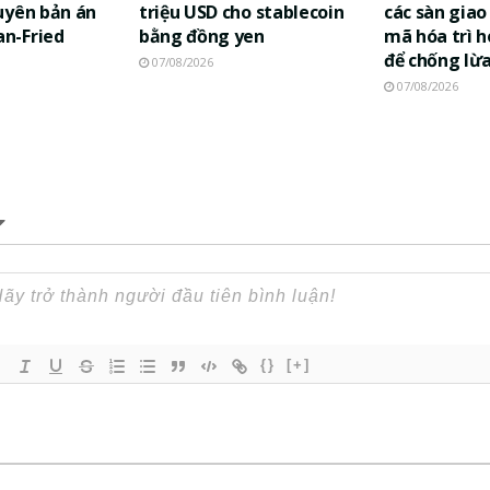
uyên bản án
triệu USD cho stablecoin
các sàn giao 
n-Fried
bằng đồng yen
mã hóa trì h
để chống lừ
07/08/2026
07/08/2026
{}
[+]