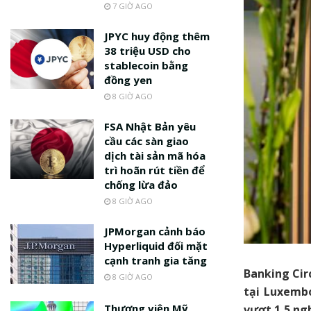
7 GIỜ AGO
JPYC huy động thêm
38 triệu USD cho
stablecoin bằng
đồng yen
8 GIỜ AGO
FSA Nhật Bản yêu
cầu các sàn giao
dịch tài sản mã hóa
trì hoãn rút tiền để
chống lừa đảo
8 GIỜ AGO
JPMorgan cảnh báo
Hyperliquid đối mặt
cạnh tranh gia tăng
Banking Cir
8 GIỜ AGO
tại Luxembo
Thượng viện Mỹ
vượt 1,5 ngh