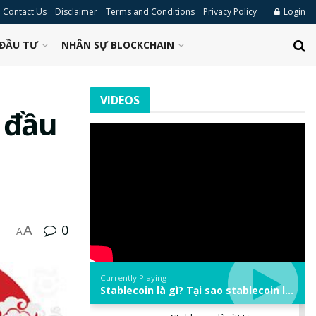
Contact Us
Disclaimer
Terms and Conditions
Privacy Policy
Login
ĐẦU TƯ
NHÂN SỰ BLOCKCHAIN
VIDEOS
 đầu
0
A
A
Currently Playing
Stablecoin là gì? Tại sao stablecoin lại quan trọng trong thị trường crypto? | Phổ cập Blockchain