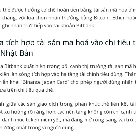
ủ thẻ được hưởng cơ chế hoàn tiền bằng tài sản mã hóa ở 
g tháng, với lựa chọn nhận thưởng bằng Bitcoin, Ether hoặ
ghi nhận trực tiếp vào tài khoản Bitbank.
 tích hợp tài sản mã hoá vào chi tiêu
 Nhật Bản
 Bitbank xuất hiện trong bối cảnh thị trường tài sản mã
iến làn sóng tích hợp vào hạ tầng tài chính tiêu dùng. Thá
triển khai “Binance Japan Card” cho phép người dùng nhận
a trên chi tiêu qua thẻ.
h giữa các sàn giao dịch trong phân khúc thẻ liên kết t
 xu hướng rõ ràng hơn: các nền tảng không còn chỉ cạnh t
y danh mục token niêm yết, mà đang mở rộng sang vai trò
 thường nhật trong ví người dùng.