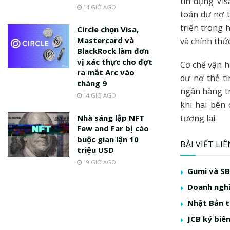
tín dụng Vis
14 GIỜ AGO
toán dư nợ t
triển trong 
Circle chọn Visa,
Mastercard và
và chính thứ
BlackRock làm đơn
vị xác thực cho đợt
Cơ chế vận h
ra mắt Arc vào
dư nợ thẻ tí
tháng 9
ngân hàng tr
14 GIỜ AGO
khi hai bên
Nhà sáng lập NFT
tương lai.
Few and Far bị cáo
buộc gian lận 10
BÀI VIẾT LI
triệu USD
19 GIỜ AGO
Gumi và SB
Doanh nghi
Nhật Bản t
JCB ký biê