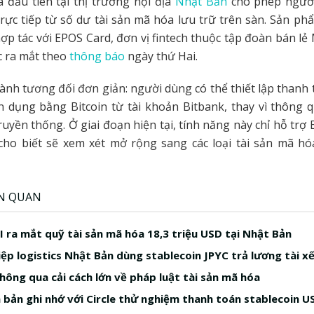
a đầu tiên tại thị trường nội địa
Nhật Bản
cho phép người
rực tiếp từ số dư tài sản mã hóa lưu trữ trên sàn. Sản p
hợp tác với EPOS Card, đơn vị fintech thuộc tập đoàn bán lẻ
c ra mắt theo
thông báo
ngày thứ Hai.
ành tương đối đơn giản: người dùng có thể thiết lập thanh
n dụng bằng Bitcoin từ tài khoản Bitbank, thay vì thông 
uyền thống. Ở giai đoạn hiện tại, tính năng này chỉ hỗ trợ B
 cho biết sẽ xem xét mở rộng sang các loại tài sản mã hó
ÊN QUAN
I ra mắt quỹ tài sản mã hóa 18,3 triệu USD tại Nhật Bản
ệp logistics Nhật Bản dùng stablecoin JPYC trả lương tài x
hông qua cải cách lớn về pháp luật tài sản mã hóa
n bản ghi nhớ với Circle thử nghiệm thanh toán stablecoin 