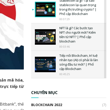
Stablecoin là gì? Tại sao
stablecoin lại quan trọng
trong thị trường crypto? |
Phổ cập Blockchain
00:07:29
NFT là gì? Các bước tạo
NFT cho người mới? Kiếm
tiền từ NFT? | Phổ cập
blockchain
00:03:46
Tiếp nối Blockchain, trí tuệ
nhân tạo (AI) có phải là làn
sóng đầu tư mới? | Phổ
cập Blockchain
00:45:25
 sản mã hóa,
CBDC là gì? Tổng quan về
trực tiếp từ
CBDC? Tại sao ngân hàng
trung ương lại quan trọng?
CHUYÊN MỤC
| Phổ cập Blockchain
00:04:38
Bitbank”, thẻ
BLOCKCHAIN 2022
(7)