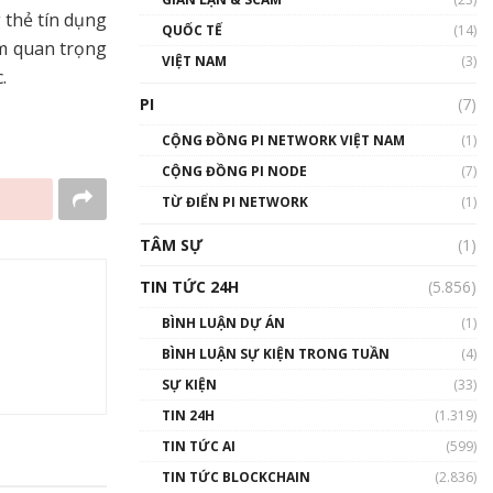
01:24:45
 thẻ tín dụng
QUỐC TẾ
(14)
ệm quan trọng
Talkshow18: Làn sóng tài
VIỆT NAM
(3)
.
năng Việt trở về từ Silicon
Valley - Sức bật mới cho
PI
(7)
Việt Nam
01:32:59
CỘNG ĐỒNG PI NETWORK VIỆT NAM
(1)
CỘNG ĐỒNG PI NODE
(7)
Talkshow17: Mùa đông
TỪ ĐIỂN PI NETWORK
Crypto – Chiếc khăn gió ấm
(1)
01:40:40
TÂM SỰ
(1)
Talkshow 16: Làn sóng số
TIN TỨC 24H
(5.856)
tại Việt Nam và thế giới
01:49:30
BÌNH LUẬN DỰ ÁN
(1)
BÌNH LUẬN SỰ KIỆN TRONG TUẦN
(4)
Talkshow 14: MemeCoin –
Trò đùa tỷ đô
SỰ KIỆN
(33)
#phocapblockchain #PCB
TIN 24H
(1.319)
#meme
TIN TỨC AI
(599)
01:29:26
TIN TỨC BLOCKCHAIN
(2.836)