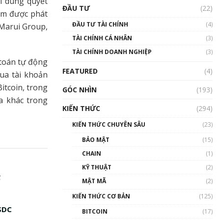
 dùng quyết
Triển vọng nào cho
ĐẦU TƯ
(22)
Bitcoin. Thị trường liệu có
hẩm được phát
uptrend trong năm 2023? |
ĐẦU TƯ TÀI CHÍNH
(4)
 Marui Group,
Phổ cập Blockchain
TÀI CHÍNH CÁ NHÂN
(3)
00:02:14
TÀI CHÍNH DOANH NGHIỆP
(3)
Nhìn lại năm 2022: Những
 toán tự động
sự kiện ảnh hưởng đến hệ
FEATURED
(4)
qua tài khoản
sinh thái tiền mã hoá |
Phổ cập Blockchain
itcoin, trong
GÓC NHÌN
(193)
00:15:29
a khác trong
KIẾN THỨC
(294)
Nhìn lại năm 2022: Những
nhân vật ảnh hưởng nhất
KIẾN THỨC CHUYÊN SÂU
(23)
hệ sinh thái tiền mã hoá |
Phổ cập Blockchain
BẢO MẬT
(15)
00:16:07
CHAIN
(1)
Talkshow 27: Ranh giới
KỸ THUẬT
(2)
giữa tầm ảnh hưởng và sự
ế
MẬT MÃ
(2)
thao túng giá | Phổ cập
Blockchain
KIẾN THỨC CƠ BẢN
(125)
01:35:05
USDC
BITCOIN
(17)