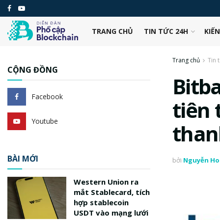
TRANG CHỦ
TIN TỨC 24H
KIẾ
Trang chủ
Tin 
CỘNG ĐỒNG
Bitb
Facebook
tiên
Youtube
than
BÀI MỚI
bởi
Nguyễn Ho
Western Union ra
mắt Stablecard, tích
hợp stablecoin
USDT vào mạng lưới