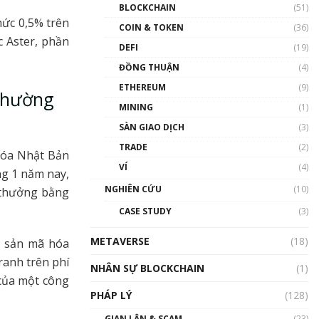
Nhân sự tương lại ngành
BLOCKCHAIN
(51)
Blockchain Việt Nam | Phổ
mức 0,5% trên
cập Blockchain
COIN & TOKEN
(36)
c Aster, phần
00:43:47
DEFI
(19)
ĐỒNG THUẬN
(4)
Blockchain đang được ứng
dụng ở Việt Nam như thể
ETHEREUM
(9)
 thường
nào?
MINING
(1)
00:39:31
SÀN GIAO DỊCH
(3)
Chìa khóa mở lối cơ hội
TRADE
(2)
trước các quĩ đầu tư | Phổ
 hóa Nhật Bản
cập Blockchain
VÍ
(4)
ng 1 năm nay,
00:35:11
NGHIÊN CỨU
(10)
 thưởng bằng
Talkshow 20: Biến động
CASE STUDY
(3)
giá của tài sản truyền
thống & Crypto qua các
METAVERSE
cuộc chiến | Phổ cập
(18)
ài sản mã hóa
Blockchain
ranh trên phí
NHÂN SỰ BLOCKCHAIN
(1)
01:34:46
 của một công
PHÁP LÝ
(128)
Talkshow 19: GameFi Việt
Nam – Báo động đỏ
GIAN LẬN & SCAM
(23)