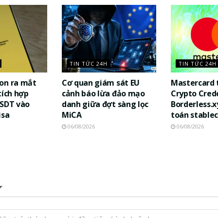
TIN TỨC 24H
TIN TỨC 24H
on ra mắt
Cơ quan giám sát EU
Mastercard 
tích hợp
cảnh báo lừa đảo mạo
Crypto Cred
USDT vào
danh giữa đợt sàng lọc
Borderless.x
isa
MiCA
toán stablec
06/08/2026
06/08/2026