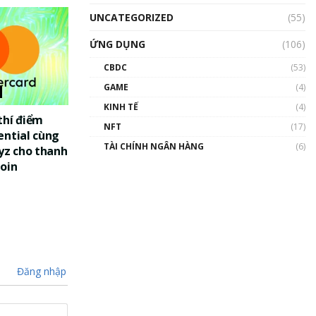
UNCATEGORIZED
(55)
ỨNG DỤNG
(106)
CBDC
(53)
GAME
(4)
KINH TẾ
(4)
thí điểm
NFT
(17)
ential cùng
TÀI CHÍNH NGÂN HÀNG
(6)
yz cho thanh
oin
Đăng nhập