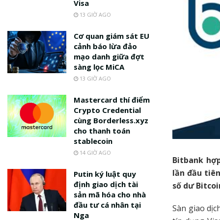
Visa
13 GIỜ AGO
Cơ quan giám sát EU
cảnh báo lừa đảo
mạo danh giữa đợt
sàng lọc MiCA
13 GIỜ AGO
Mastercard thí điểm
Crypto Credential
cùng Borderless.xyz
cho thanh toán
stablecoin
14 GIỜ AGO
Bitbank hợp
lần đầu tiê
Putin ký luật quy
định giao dịch tài
số dư Bitcoi
sản mã hóa cho nhà
đầu tư cá nhân tại
Sàn giao dịc
Nga