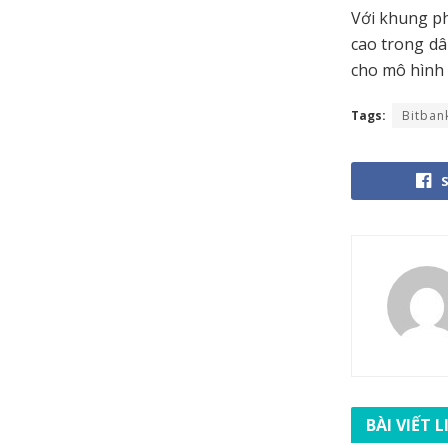
Với khung ph
cao trong dâ
cho mô hình 
Tags:
Bitban
BÀI VIẾT 