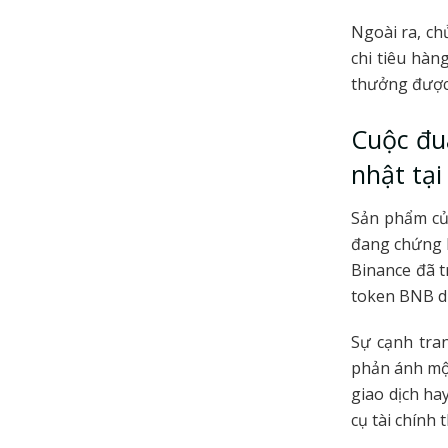
Ngoài ra, ch
chi tiêu hàn
thưởng được 
Cuộc đua
nhật tại
Sản phẩm của
đang chứng k
Binance đã 
token BNB dự
Sự cạnh tran
phản ánh một
giao dịch ha
cụ tài chính