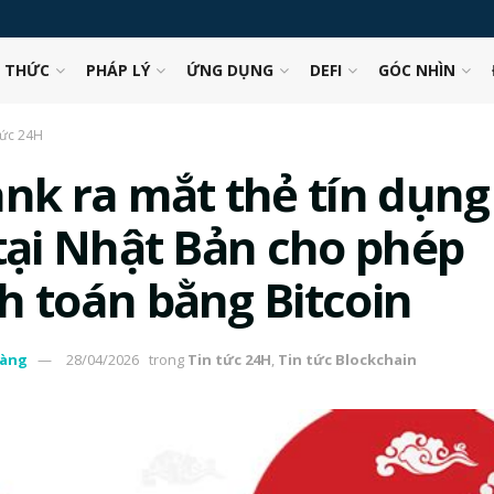
N THỨC
PHÁP LÝ
ỨNG DỤNG
DEFI
GÓC NHÌN
tức 24H
ank ra mắt thẻ tín dụng
 tại Nhật Bản cho phép
h toán bằng Bitcoin
àng
28/04/2026
trong
Tin tức 24H
,
Tin tức Blockchain