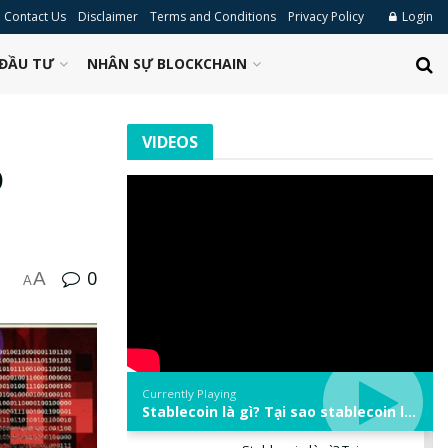
Contact Us
Disclaimer
Terms and Conditions
Privacy Policy
Login
ĐẦU TƯ
NHÂN SỰ BLOCKCHAIN
VIDEOS
o
0
A
A
Currently Playing
Stablecoin là gì? Tại sao stablecoin lại quan trọng trong thị trường crypto? | Phổ cập Blockchain