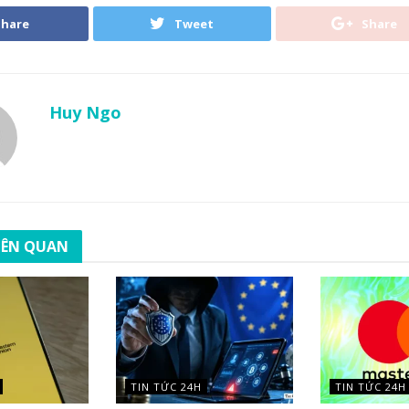
Share
Tweet
Share
Huy Ngo
LIÊN QUAN
TIN TỨC 24H
TIN TỨC 24H