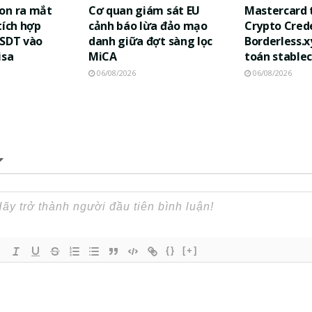
on ra mắt
Cơ quan giám sát EU
Mastercard 
tích hợp
cảnh báo lừa đảo mạo
Crypto Cred
USDT vào
danh giữa đợt sàng lọc
Borderless.x
isa
MiCA
toán stablec
06/08/2026
06/08/2026
{}
[+]