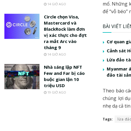
mổ. Những k
14 GIỜ AGO
để “vỗ béo” 
Circle chọn Visa,
Mastercard và
BÀI VIẾT LI
BlackRock làm đơn
vị xác thực cho đợt
ra mắt Arc vào
Cơ quan gi
tháng 9
Cảnh sát H
14 GIỜ AGO
Lừa đảo tà
Nhà sáng lập NFT
Myanmar áp
Few and Far bị cáo
đảo tài sả
buộc gian lận 10
triệu USD
Theo báo cáo
19 GIỜ AGO
chúng lợi d
nhẹ dạ cả tin
Tags:
lừa đả