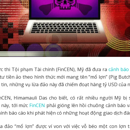
c thi Tội phạm Tài chính (FinCEN), Mỹ đã đưa ra
cảnh báo
tư tiền ảo theo hình thức mới mang tên “mổ lợn” (Pig Butc
tin, những vụ lừa đảo này đã chiếm đoạt hàng tỷ USD của
nCEN, Himamauli Das cho biết, có rất nhiều người Mỹ bị 
 này, tới mức
FinCEN
phải gióng lên hồi chuông cảnh báo v
chính báo cáo khi phát hiện có những hoạt động giao dịch đ
a đảo “mổ lợn” được ví von với việc vỗ béo một con lợn t