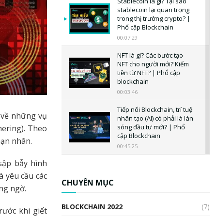
Stablecoin là gì? Tại sao
stablecoin lại quan trọng
trong thị trường crypto? |
Phổ cập Blockchain
00:07:29
NFT là gì? Các bước tạo
NFT cho người mới? Kiếm
tiền từ NFT? | Phổ cập
blockchain
00:03:46
Tiếp nối Blockchain, trí tuệ
về những vụ
nhân tạo (AI) có phải là làn
sóng đầu tư mới? | Phổ
hering). Theo
cập Blockchain
 nạn nhân.
00:45:25
sập bẫy hình
CBDC là gì? Tổng quan về
CBDC? Tại sao ngân hàng
à yêu cầu các
trung ương lại quan trọng?
CHUYÊN MỤC
áng ngờ.
| Phổ cập Blockchain
00:04:38
BLOCKCHAIN 2022
(7)
rước khi giết