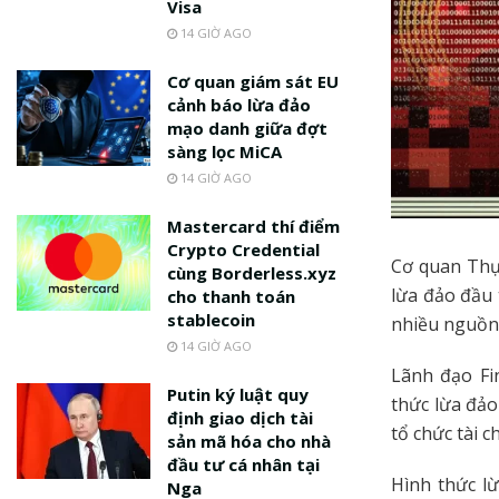
Visa
14 GIỜ AGO
Cơ quan giám sát EU
cảnh báo lừa đảo
mạo danh giữa đợt
sàng lọc MiCA
14 GIỜ AGO
Mastercard thí điểm
Crypto Credential
Cơ quan Thự
cùng Borderless.xyz
lừa đảo đầu 
cho thanh toán
stablecoin
nhiều nguồn 
14 GIỜ AGO
Lãnh đạo Fi
Putin ký luật quy
thức lừa đảo
định giao dịch tài
tổ chức tài 
sản mã hóa cho nhà
đầu tư cá nhân tại
Hình thức lừ
Nga