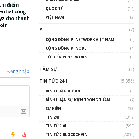
01:24:45
thí điểm
QUỐC TẾ
(14)
ential cùng
Talkshow18: Làn sóng tài
VIỆT NAM
(3)
yz cho thanh
năng Việt trở về từ Silicon
oin
Valley - Sức bật mới cho
PI
(7)
Việt Nam
01:32:59
CỘNG ĐỒNG PI NETWORK VIỆT NAM
(1)
CỘNG ĐỒNG PI NODE
(7)
Talkshow17: Mùa đông
TỪ ĐIỂN PI NETWORK
Crypto – Chiếc khăn gió ấm
(1)
01:40:40
TÂM SỰ
(1)
Đăng nhập
Talkshow 16: Làn sóng số
TIN TỨC 24H
(5.856)
tại Việt Nam và thế giới
01:49:30
BÌNH LUẬN DỰ ÁN
(1)
BÌNH LUẬN SỰ KIỆN TRONG TUẦN
(4)
Talkshow 14: MemeCoin –
Trò đùa tỷ đô
SỰ KIỆN
(33)
#phocapblockchain #PCB
TIN 24H
(1.319)
#meme
TIN TỨC AI
(599)
01:29:26
TIN TỨC BLOCKCHAIN
(2.836)