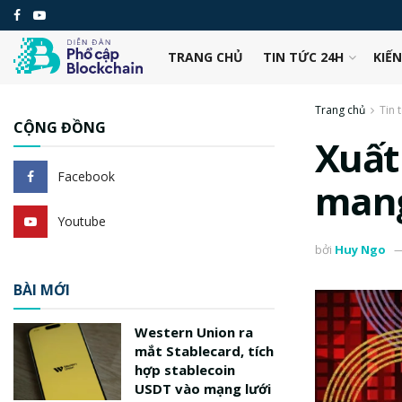
TRANG CHỦ
TIN TỨC 24H
KIẾ
Trang chủ
Tin 
CỘNG ĐỒNG
Xuất
Facebook
mang
Youtube
bởi
Huy Ngo
BÀI MỚI
Western Union ra
mắt Stablecard, tích
hợp stablecoin
USDT vào mạng lưới