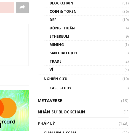
Nhân sự tương lại ngành
BLOCKCHAIN
(51)
Blockchain Việt Nam | Phổ
cập Blockchain
COIN & TOKEN
(36)
00:43:47
DEFI
(19)
ĐỒNG THUẬN
(4)
Blockchain đang được ứng
dụng ở Việt Nam như thể
ETHEREUM
(9)
nào?
MINING
(1)
00:39:31
SÀN GIAO DỊCH
(3)
Chìa khóa mở lối cơ hội
TRADE
(2)
trước các quĩ đầu tư | Phổ
cập Blockchain
VÍ
(4)
00:35:11
NGHIÊN CỨU
(10)
Talkshow 20: Biến động
CASE STUDY
(3)
giá của tài sản truyền
thống & Crypto qua các
METAVERSE
cuộc chiến | Phổ cập
(18)
Blockchain
NHÂN SỰ BLOCKCHAIN
(1)
01:34:46
PHÁP LÝ
(128)
Talkshow 19: GameFi Việt
Nam – Báo động đỏ
GIAN LẬN & SCAM
(23)