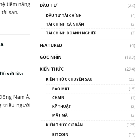
Triển vọng nào cho
hệ tiềm năng
ĐẦU TƯ
(22)
Bitcoin. Thị trường liệu có
tài sản.
uptrend trong năm 2023? |
ĐẦU TƯ TÀI CHÍNH
(4)
Phổ cập Blockchain
TÀI CHÍNH CÁ NHÂN
(3)
00:02:14
TÀI CHÍNH DOANH NGHIỆP
(3)
Nhìn lại năm 2022: Những
sự kiện ảnh hưởng đến hệ
CA
FEATURED
(4)
sinh thái tiền mã hoá |
Phổ cập Blockchain
GÓC NHÌN
(193)
00:15:29
KIẾN THỨC
(294)
Nhìn lại năm 2022: Những
ối với lừa
nhân vật ảnh hưởng nhất
KIẾN THỨC CHUYÊN SÂU
(23)
hệ sinh thái tiền mã hoá |
Phổ cập Blockchain
BẢO MẬT
(15)
00:16:07
i Đông Nam Á,
CHAIN
(1)
 triệu người
Talkshow 27: Ranh giới
KỸ THUẬT
(2)
giữa tầm ảnh hưởng và sự
MẬT MÃ
(2)
thao túng giá | Phổ cập
Blockchain
KIẾN THỨC CƠ BẢN
(125)
01:35:05
BITCOIN
(17)