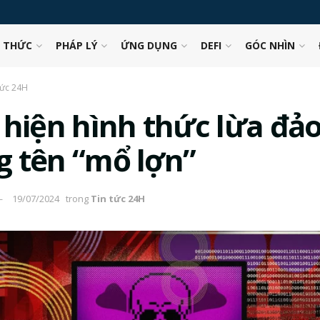
N THỨC
PHÁP LÝ
ỨNG DỤNG
DEFI
GÓC NHÌN
tức 24H
 hiện hình thức lừa đả
 tên “mổ lợn”
19/07/2024
trong
Tin tức 24H