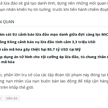
ẻ lừa đảo sẽ giả tạo danh tính, dựng nên những mối quan 
nạn nhân khiến họ tin tưởng, trước khi tiến hành chiếm đoạt 
ÊN QUAN
ám sát EU cảnh báo lừa đảo mạo danh giữa đợt sàng lọc Mi
ồng Kông cảnh báo vụ lừa đảo tình cảm 3,3 triệu USD
i sản mã hóa gây thiệt hại 80,7 tỷ USD tại Mỹ
 dụng án tử hình cho tội cưỡng ép lừa đảo, tù chung thân đ
n mã hóa
, phần lớn trụ sở của các tập đoàn tội phạm này đóng tạ
ụng nạn nhân của nạn buôn bán lao động để tiếp cận hàng
 trên khắp thế giới.
o
tiền ảo