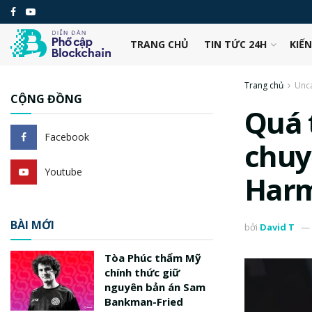
TRANG CHỦ
TIN TỨC 24H
KIẾ
Trang chủ
Unc
CỘNG ĐỒNG
Quá t
Facebook
chuy
Youtube
Har
BÀI MỚI
bởi
David T
Tòa Phúc thẩm Mỹ
chính thức giữ
nguyên bản án Sam
Bankman-Fried