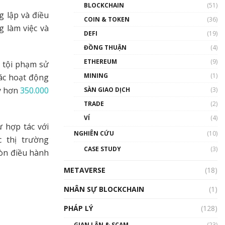
Nhân sự tương lại ngành
BLOCKCHAIN
(51)
Blockchain Việt Nam | Phổ
g lập và điều
cập Blockchain
COIN & TOKEN
(36)
g làm việc và
00:43:47
DEFI
(19)
ĐỒNG THUẬN
(4)
Blockchain đang được ứng
dụng ở Việt Nam như thể
ETHEREUM
(9)
 tội phạm sử
nào?
MINING
(1)
các hoạt động
00:39:31
lý hơn
350.000
SÀN GIAO DỊCH
(3)
Chìa khóa mở lối cơ hội
TRADE
(2)
trước các quĩ đầu tư | Phổ
cập Blockchain
VÍ
(4)
00:35:11
 hợp tác với
NGHIÊN CỨU
(10)
c thị trường
Talkshow 20: Biến động
CASE STUDY
(3)
giá của tài sản truyền
còn điều hành
thống & Crypto qua các
METAVERSE
cuộc chiến | Phổ cập
(18)
Blockchain
NHÂN SỰ BLOCKCHAIN
(1)
01:34:46
PHÁP LÝ
(128)
Talkshow 19: GameFi Việt
Nam – Báo động đỏ
GIAN LẬN & SCAM
(23)