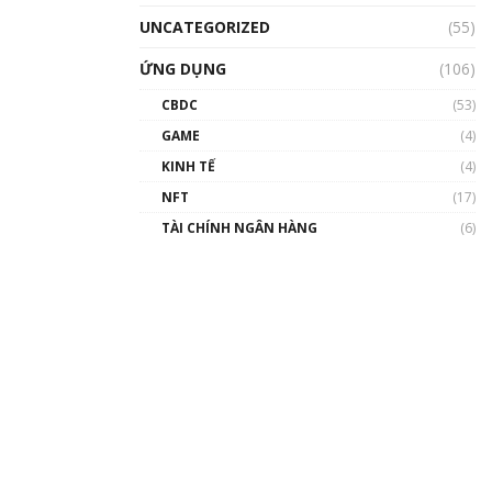
UNCATEGORIZED
(55)
ỨNG DỤNG
(106)
CBDC
(53)
GAME
(4)
KINH TẾ
(4)
NFT
(17)
TÀI CHÍNH NGÂN HÀNG
(6)