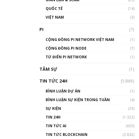
01:24:45
QUỐC TẾ
(14)
Talkshow18: Làn sóng tài
VIỆT NAM
(3)
năng Việt trở về từ Silicon
Valley - Sức bật mới cho
PI
(7)
Việt Nam
01:32:59
CỘNG ĐỒNG PI NETWORK VIỆT NAM
(1)
CỘNG ĐỒNG PI NODE
(7)
Talkshow17: Mùa đông
TỪ ĐIỂN PI NETWORK
Crypto – Chiếc khăn gió ấm
(1)
01:40:40
TÂM SỰ
(1)
Talkshow 16: Làn sóng số
TIN TỨC 24H
(5.866)
tại Việt Nam và thế giới
01:49:30
BÌNH LUẬN DỰ ÁN
(1)
BÌNH LUẬN SỰ KIỆN TRONG TUẦN
(4)
Talkshow 14: MemeCoin –
Trò đùa tỷ đô
SỰ KIỆN
(33)
#phocapblockchain #PCB
TIN 24H
(1.322)
#meme
TIN TỨC AI
(603)
01:29:26
TIN TỨC BLOCKCHAIN
(2.842)