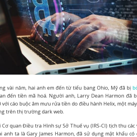
ng vài năm, hai anh em đến từ tiểu bang Ohio, Mỹ đã bị
bỏ
uan đến tiền mã hoá. Người anh, Larry Dean Harmon đã bị
 với cáo buộc âm mưu rửa tiền do điều hành Helix, một máy
g trên thị trường dark web.
 Cơ quan Điều tra Hình sự Sở Thuế vụ (IRS-CI) tịch thu các v
rai anh ta là Gary James Harmon, đã sử dụng mật khẩu có 