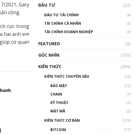
Triển vọng nào cho
g 7/2021, Gary
ĐẦU TƯ
(22)
Bitcoin. Thị trường liệu có
uptrend trong năm 2023? |
sản công.
ĐẦU TƯ TÀI CHÍNH
(4)
Phổ cập Blockchain
TÀI CHÍNH CÁ NHÂN
(3)
00:02:14
ích cực trong
TÀI CHÍNH DOANH NGHIỆP
(3)
ủa hai anh em
Nhìn lại năm 2022: Những
sự kiện ảnh hưởng đến hệ
 giúp cơ quan
FEATURED
(4)
sinh thái tiền mã hoá |
Phổ cập Blockchain
GÓC NHÌN
(193)
00:15:29
KIẾN THỨC
(294)
Nhìn lại năm 2022: Những
nhân vật ảnh hưởng nhất
KIẾN THỨC CHUYÊN SÂU
(23)
hệ sinh thái tiền mã hoá |
Phổ cập Blockchain
BẢO MẬT
(15)
nhanh
00:16:07
CHAIN
(1)
Talkshow 27: Ranh giới
KỸ THUẬT
(2)
giữa tầm ảnh hưởng và sự
MẬT MÃ
(2)
thao túng giá | Phổ cập
Blockchain
KIẾN THỨC CƠ BẢN
(125)
01:35:05
n
BITCOIN
(17)