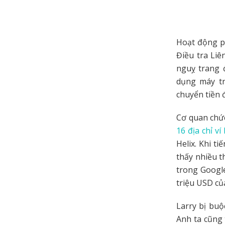
Hoạt động p
Điều tra Liê
nguỵ trang đ
dụng máy tr
chuyển tiền 
Cơ quan chức
16 địa chỉ ví
Helix. Khi t
thấy nhiều th
trong Google
triệu USD củ
Larry bị buộ
Anh ta cũng 