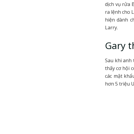
dịch vụ rửa 
ra lệnh cho 
hiện dành ch
Larry.
Gary t
Sau khi anh 
thấy cơ hội c
các mật khẩu
hơn 5 triệu 