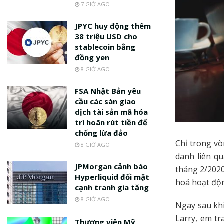
7 GIỜ AGO
JPYC huy động thêm
38 triệu USD cho
stablecoin bằng
đồng yen
8 GIỜ AGO
FSA Nhật Bản yêu
cầu các sàn giao
dịch tài sản mã hóa
trì hoãn rút tiền để
chống lừa đảo
Chỉ trong vò
8 GIỜ AGO
danh liên q
JPMorgan cảnh báo
tháng 2/2020
Hyperliquid đối mặt
hoá hoạt độn
cạnh tranh gia tăng
8 GIỜ AGO
Ngay sau khi
Larry, em t
Thượng viện Mỹ