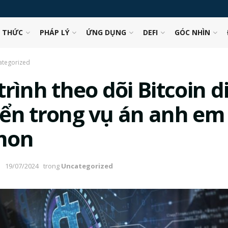
N THỨC
PHÁP LÝ
ỨNG DỤNG
DEFI
GÓC NHÌN
ategorized
rình theo dõi Bitcoin d
ển trong vụ án anh em
mon
19/07/2024
trong
Uncategorized