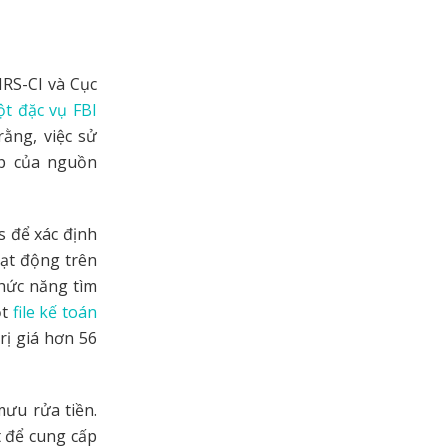
RS-CI và Cục
t đặc vụ FBI
rằng, việc sử
ếp của nguồn
s để xác định
oạt động trên
chức năng tìm
ột
file kế toán
rị giá hơn 56
ưu rửa tiền.
t để cung cấp