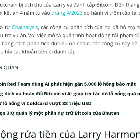
ockchain bị tịch thu của Larry và đánh cắp Bitcoin. Đến thán
bị kết án 4 năm tù vào
tháng 4/2023
do hành vi trộm cắp tài 
áo từ
Chainalysis
, các công cụ phân tích của họ đã hỗ trợ t
ều tra vụ án. Với việc mô tả quá trình hoạt động tội phạm c
ằng cách phân tích dữ liệu on-chain, các công cụ này đã
u hồi các khoản tiền bị đánh cắp.
ÊN QUAN
in Red Team dùng AI phát hiện gần 5.000 lỗ hổng bảo mật
 dịch vụ hoán đổi Bitcoin vì AI giúp tin tặc dò lỗ hổng quá 
ừ lỗ hổng ví Coldcard vượt 88 triệu USD
ọn 3iQ quản lý một phần dự trữ Bitcoin của Bhutan
ộng rửa tiền của Larry Harmo