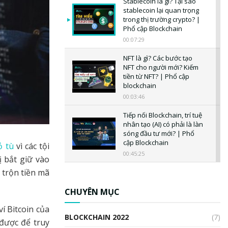
Stablecoin là gì? Tại sao
stablecoin lại quan trọng
trong thị trường crypto? |
Phổ cập Blockchain
00:07:29
NFT là gì? Các bước tạo
NFT cho người mới? Kiếm
tiền từ NFT? | Phổ cập
blockchain
00:03:46
Tiếp nối Blockchain, trí tuệ
nhân tạo (AI) có phải là làn
sóng đầu tư mới? | Phổ
cập Blockchain
 tù
vì các tội
00:45:25
 bắt giữ vào
 trộn tiền mã
CBDC là gì? Tổng quan về
CBDC? Tại sao ngân hàng
trung ương lại quan trọng?
CHUYÊN MỤC
| Phổ cập Blockchain
í Bitcoin của
00:04:38
BLOCKCHAIN 2022
(7)
được để truy