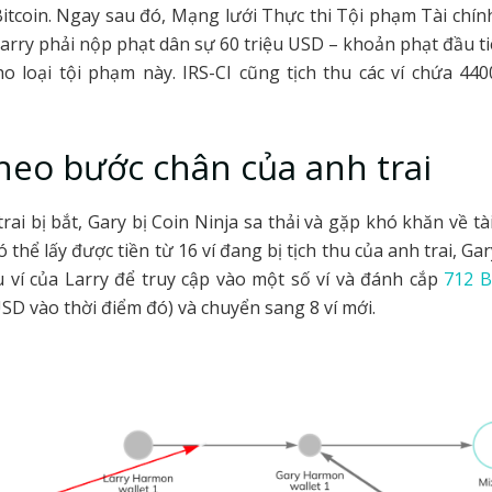
Bitcoin. Ngay sau đó, Mạng lưới Thực thi Tội phạm Tài chín
Larry phải nộp phạt dân sự 60 triệu USD – khoản phạt đầu t
o loại tội phạm này. IRS-CI cũng tịch thu các ví chứa 440
heo bước chân của anh trai
trai bị bắt, Gary bị Coin Ninja sa thải và gặp khó khăn về tà
ó thể lấy được tiền từ 16 ví đang bị tịch thu của anh trai, G
 ví của Larry để truy cập vào một số ví và đánh cắp
712 B
USD vào thời điểm đó) và chuyển sang 8 ví mới.