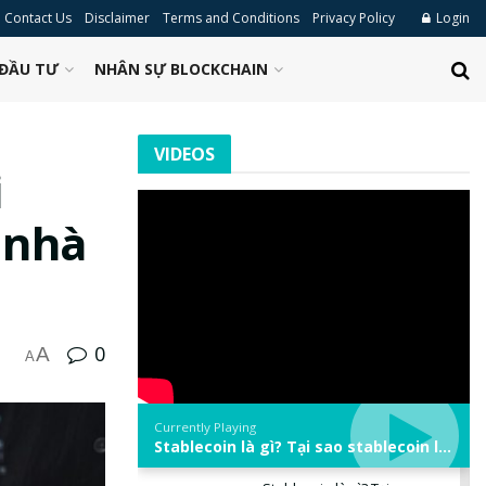
Contact Us
Disclaimer
Terms and Conditions
Privacy Policy
Login
ĐẦU TƯ
NHÂN SỰ BLOCKCHAIN
VIDEOS
i
 nhà
0
A
A
Currently Playing
Stablecoin là gì? Tại sao stablecoin lại quan trọng trong thị trường crypto? | Phổ cập Blockchain