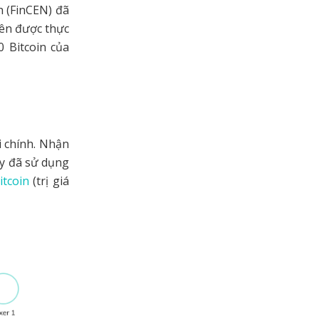
h (FinCEN) đã
iên được thực
0 Bitcoin của
i chính. Nhận
ary đã sử dụng
itcoin
(trị giá