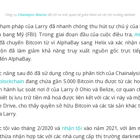
Công cụ
Chainalysis Reactor
đã chỉ ra mối quan hệ giữa Helix và các thị trường darknet
hạm pháp của Larry đã nhanh chóng thu hút sự chú ý của I
n bang Mỹ (FBI). Trong giai đoạn đầu của cuộc điều tra,
mộ
ã chuyển Bitcoin từ ví AlphaBay sang Helix và xác nhận 
ộn đã làm giảm khả năng truy xuất nguồn gốc trực ti
đến AlphaBay.
 năng sau đó đã sử dụng công cụ phân tích của Chainalysi
 blockchain
đang chứa gần 5.000 Bitcoin thu được từ các h
iến hành lục soát nơi ở của Larry ở Ohio và Belize, cơ quan 
iết bị lưu trữ tiền mã hoá được liên kết với các ví này và m
 Drive, cho thấy quyền sở hữu Bitcoin và các tài sản khác t
a Larry.
c tội vào tháng 2/2020 và
nhận tội
vào năm 2021, với âm m
thừa nhận hợp tác với các nhà cung cấp thị trường darkne