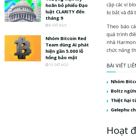
cập các ví bl
hoãn bỏ phiếu Đạo
luật CLARITY đến
bị bắt và đã 
tháng 9
8 GIỜ AGO
Theo báo c
quá trình đi
Nhóm Bitcoin Red
nhà Harmon b
Team dùng AI phát
chức năng th
hiện gần 5.000 lỗ
hổng bảo mật
13 GIỜ AGO
BÀI VIẾT LI
Nhóm Bitco
Boltz ngừng
Thiệt hại t
Gelephu ch
Hoạt đ