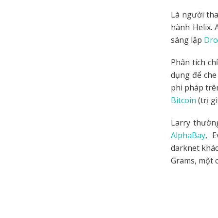
Là người tha
hành Helix. 
sáng lập
Dro
Phân tích chỉ
dụng để che 
phi pháp trê
Bitcoin
(trị 
Larry thườn
AlphaBay
, E
darknet khác
Grams, một c