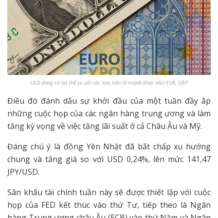
USD đang có lợi thế so với các loại tiền tệ mạnh khác như EUR, GBP
Điều đó đánh dấu sự khởi đầu của một tuần đầy ắp
những cuộc họp của các ngân hàng trung ương và làm
tăng kỳ vọng về việc tăng lãi suất ở cả Châu Âu và Mỹ.
Đáng chú ý là đồng Yên Nhật đã bất chấp xu hướng
chung và tăng giá so với USD 0,24%, lên mức 141,47
JPY/USD.
Sân khấu tài chính tuần này sẽ được thiết lập với cuộc
họp của FED kết thúc vào thứ Tư, tiếp theo là Ngân
hàng Trung ương châu Âu (ECB) vào thứ Năm và Ngân