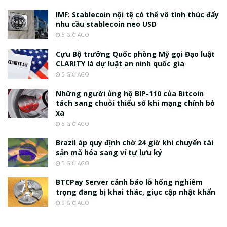
IMF: Stablecoin nội tệ có thể vô tình thúc đẩy
nhu cầu stablecoin neo USD
5 GIỜ AGO
Cựu Bộ trưởng Quốc phòng Mỹ gọi Đạo luật
CLARITY là dự luật an ninh quốc gia
5 GIỜ AGO
Những người ủng hộ BIP-110 của Bitcoin
tách sang chuỗi thiểu số khi mạng chính bỏ
xa
5 GIỜ AGO
Brazil áp quy định chờ 24 giờ khi chuyển tài
sản mã hóa sang ví tự lưu ký
5 GIỜ AGO
BTCPay Server cảnh báo lỗ hổng nghiêm
trọng đang bị khai thác, giục cập nhật khẩn
9 GIỜ AGO