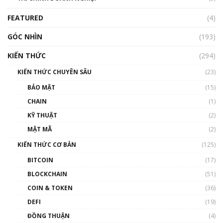
Blockchain
FEATURED
(4)
00:15:29
GÓC NHÌN
Nhìn lại năm 2022: Những nhân vật ảnh
(193)
hưởng nhất hệ sinh thái tiền mã hoá | Phổ
cập Blockchain
KIẾN THỨC
(294)
00:16:07
KIẾN THỨC CHUYÊN SÂU
(23)
Talkshow 27: Ranh giới giữa tầm ảnh hưởng
BẢO MẬT
(15)
và sự thao túng giá | Phổ cập Blockchain
CHAIN
(1)
01:35:05
KỸ THUẬT
(2)
Nhân sự tương lại ngành Blockchain Việt
MẬT MÃ
(2)
Nam | Phổ cập Blockchain
KIẾN THỨC CƠ BẢN
(125)
00:43:47
BITCOIN
(17)
Blockchain đang được ứng dụng ở Việt Nam
BLOCKCHAIN
(51)
như thể nào?
COIN & TOKEN
(36)
00:39:31
DEFI
(19)
Chìa khóa mở lối cơ hội trước các quĩ đầu tư |
ĐỒNG THUẬN
(4)
Phổ cập Blockchain