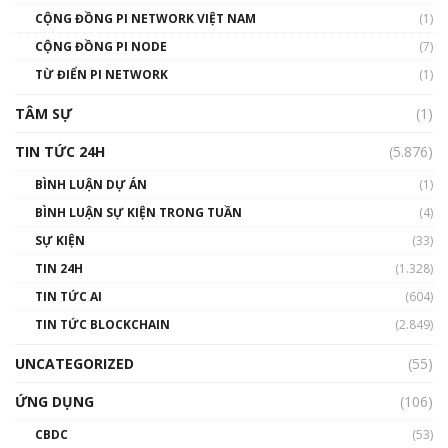
CỘNG ĐỒNG PI NETWORK VIỆT NAM
(1)
Talkshow 14: MemeCoin – Trò đùa tỷ đô
CỘNG ĐỒNG PI NODE
(7)
#phocapblockchain #PCB #meme
TỪ ĐIỂN PI NETWORK
(1)
01:29:26
TÂM SỰ
(1)
TIN TỨC 24H
(5.876)
BÌNH LUẬN DỰ ÁN
(1)
BÌNH LUẬN SỰ KIỆN TRONG TUẦN
(4)
SỰ KIỆN
(33)
TIN 24H
(1.328)
TIN TỨC AI
(604)
TIN TỨC BLOCKCHAIN
(2.849)
UNCATEGORIZED
(55)
ỨNG DỤNG
(106)
CBDC
(53)