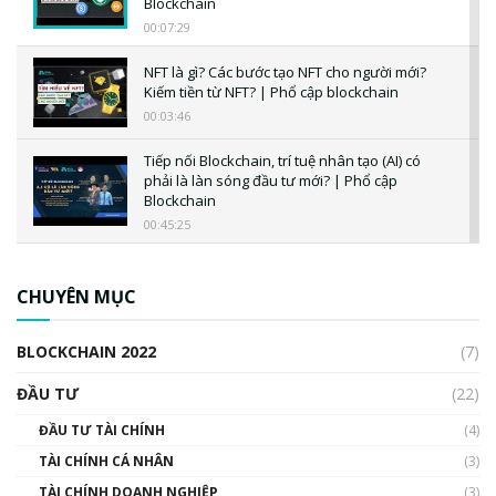
Blockchain
00:07:29
NFT là gì? Các bước tạo NFT cho người mới?
Kiếm tiền từ NFT? | Phổ cập blockchain
00:03:46
Tiếp nối Blockchain, trí tuệ nhân tạo (AI) có
phải là làn sóng đầu tư mới? | Phổ cập
Blockchain
00:45:25
CBDC là gì? Tổng quan về CBDC? Tại sao
ngân hàng trung ương lại quan trọng? | Phổ
CHUYÊN MỤC
cập Blockchain
00:04:38
BLOCKCHAIN 2022
(7)
Triển vọng nào cho Bitcoin. Thị trường liệu có
uptrend trong năm 2023? | Phổ cập
ĐẦU TƯ
(22)
Blockchain
ĐẦU TƯ TÀI CHÍNH
(4)
00:02:14
TÀI CHÍNH CÁ NHÂN
(3)
Nhìn lại năm 2022: Những sự kiện ảnh hưởng
TÀI CHÍNH DOANH NGHIỆP
đến hệ sinh thái tiền mã hoá | Phổ cập
(3)