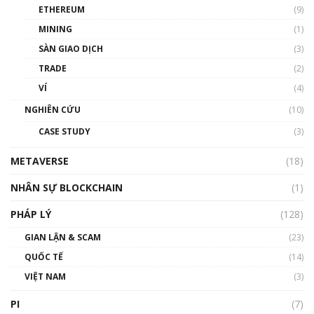
ETHEREUM
(9)
00:35:11
MINING
(1)
Talkshow 20: Biến động giá của tài sản truyền
SÀN GIAO DỊCH
(3)
thống & Crypto qua các cuộc chiến | Phổ cập
Blockchain
TRADE
(2)
01:34:46
VÍ
(4)
Talkshow 19: GameFi Việt Nam – Báo động
NGHIÊN CỨU
(10)
đỏ
CASE STUDY
(3)
01:24:45
METAVERSE
(18)
Talkshow18: Làn sóng tài năng Việt trở về từ
Silicon Valley - Sức bật mới cho Việt Nam
NHÂN SỰ BLOCKCHAIN
(1)
01:32:59
PHÁP LÝ
(128)
Talkshow17: Mùa đông Crypto – Chiếc khăn
GIAN LẬN & SCAM
gió ấm
(23)
01:40:40
QUỐC TẾ
(14)
VIỆT NAM
(3)
Talkshow 16: Làn sóng số tại Việt Nam và thế
giới
PI
(7)
01:49:30