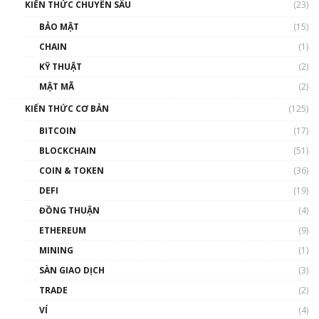
KIẾN THỨC CHUYÊN SÂU
(23)
Talkshow 27: Ranh giới giữa tầm ảnh hưởng
BẢO MẬT
(15)
và sự thao túng giá | Phổ cập Blockchain
CHAIN
(1)
01:35:05
KỸ THUẬT
(2)
Nhân sự tương lại ngành Blockchain Việt
MẬT MÃ
(2)
Nam | Phổ cập Blockchain
KIẾN THỨC CƠ BẢN
(125)
00:43:47
BITCOIN
(17)
Blockchain đang được ứng dụng ở Việt Nam
BLOCKCHAIN
(51)
như thể nào?
COIN & TOKEN
(36)
00:39:31
DEFI
(19)
Chìa khóa mở lối cơ hội trước các quĩ đầu tư |
ĐỒNG THUẬN
(4)
Phổ cập Blockchain
ETHEREUM
(9)
00:35:11
MINING
(1)
Talkshow 20: Biến động giá của tài sản truyền
SÀN GIAO DỊCH
(3)
thống & Crypto qua các cuộc chiến | Phổ cập
Blockchain
TRADE
(2)
01:34:46
VÍ
(4)