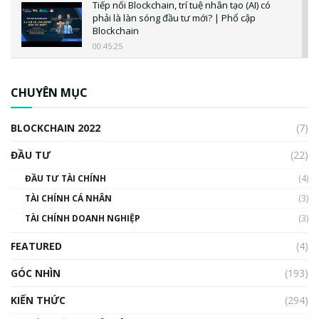
Tiếp nối Blockchain, trí tuệ nhân tạo (AI) có
phải là làn sóng đầu tư mới? | Phổ cập
Blockchain
00:45:25
CBDC là gì? Tổng quan về CBDC? Tại sao
ngân hàng trung ương lại quan trọng? | Phổ
CHUYÊN MỤC
cập Blockchain
00:04:38
BLOCKCHAIN 2022
(7)
Triển vọng nào cho Bitcoin. Thị trường liệu có
uptrend trong năm 2023? | Phổ cập
ĐẦU TƯ
(22)
Blockchain
ĐẦU TƯ TÀI CHÍNH
(4)
00:02:14
TÀI CHÍNH CÁ NHÂN
(3)
Nhìn lại năm 2022: Những sự kiện ảnh hưởng
TÀI CHÍNH DOANH NGHIỆP
đến hệ sinh thái tiền mã hoá | Phổ cập
(3)
Blockchain
FEATURED
(4)
00:15:29
GÓC NHÌN
Nhìn lại năm 2022: Những nhân vật ảnh
(193)
hưởng nhất hệ sinh thái tiền mã hoá | Phổ
cập Blockchain
KIẾN THỨC
(294)
00:16:07