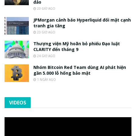
đảo
23 GIỜ AGO
JPMorgan cảnh báo Hyperliquid đối mặt cạnh
tranh gia tăng
23 GIỜ AGO
Thượng viện Mỹ hoãn bỏ phiếu Đạo luật
CLARITY đến tháng 9
24 GIỜ AGO
Nhóm Bitcoin Red Team dùng AI phát hiện
gần 5.000 lỗ hổng bảo mật
1 NGÀY AGO
VIDEOS