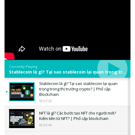
Currently Playing
Stablecoin là gì? Tại sao stablecoin lại quan trọng trong thị trường crypto? | Phổ cập Blockchain
Stablecoin là gì? Tại sao stablecoin lại quan
trọng trong thị trường crypto? | Phổ cập
Blockchain
00:07:29
NFT là gì? Các bước tạo NFT cho người mới?
Kiếm tiền từ NFT? | Phổ cập blockchain
00:03:46