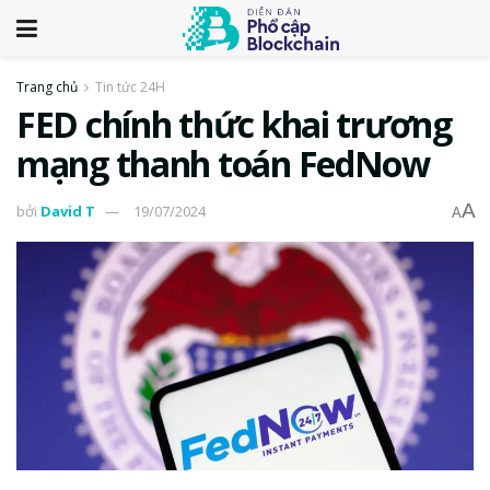
Trang chủ
Tin tức 24H
FED chính thức khai trương
mạng thanh toán FedNow
A
bởi
David T
19/07/2024
A