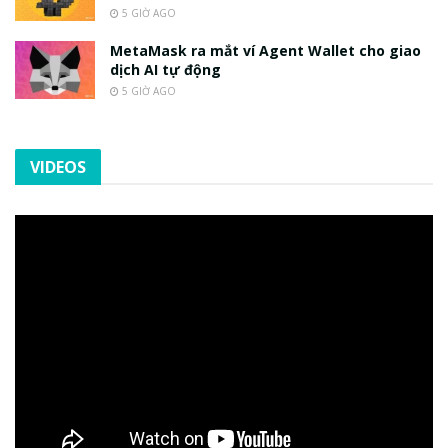
5 GIỜ AGO
MetaMask ra mắt ví Agent Wallet cho giao
dịch AI tự động
5 GIỜ AGO
VIDEOS