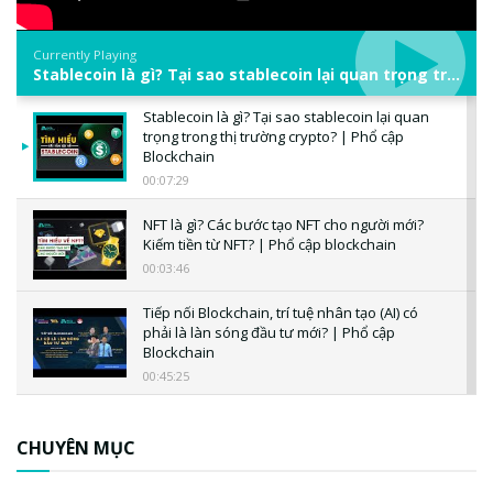
Currently Playing
Stablecoin là gì? Tại sao stablecoin lại quan trọng trong thị trường crypto? | Phổ cập Blockchain
Stablecoin là gì? Tại sao stablecoin lại quan
trọng trong thị trường crypto? | Phổ cập
Blockchain
00:07:29
NFT là gì? Các bước tạo NFT cho người mới?
Kiếm tiền từ NFT? | Phổ cập blockchain
00:03:46
Tiếp nối Blockchain, trí tuệ nhân tạo (AI) có
phải là làn sóng đầu tư mới? | Phổ cập
Blockchain
00:45:25
CBDC là gì? Tổng quan về CBDC? Tại sao
ngân hàng trung ương lại quan trọng? | Phổ
CHUYÊN MỤC
cập Blockchain
00:04:38