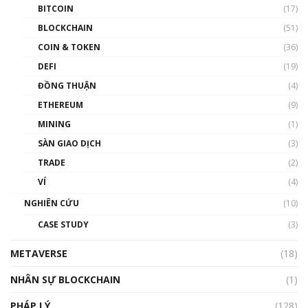
BITCOIN
(17)
Blockchain đang được ứng dụng ở Việt Nam
BLOCKCHAIN
(51)
như thể nào?
COIN & TOKEN
(36)
00:39:31
DEFI
(19)
Chìa khóa mở lối cơ hội trước các quĩ đầu tư |
ĐỒNG THUẬN
(4)
Phổ cập Blockchain
ETHEREUM
(9)
00:35:11
MINING
(1)
Talkshow 20: Biến động giá của tài sản truyền
SÀN GIAO DỊCH
(3)
thống & Crypto qua các cuộc chiến | Phổ cập
Blockchain
TRADE
(2)
01:34:46
VÍ
(4)
Talkshow 19: GameFi Việt Nam – Báo động
NGHIÊN CỨU
(10)
đỏ
CASE STUDY
(3)
01:24:45
METAVERSE
(18)
Talkshow18: Làn sóng tài năng Việt trở về từ
Silicon Valley - Sức bật mới cho Việt Nam
NHÂN SỰ BLOCKCHAIN
(1)
01:32:59
PHÁP LÝ
(128)