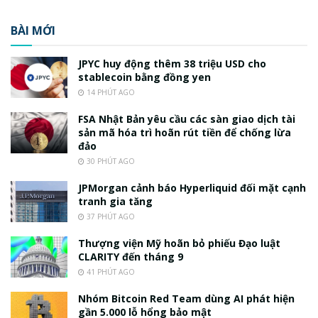
BÀI MỚI
JPYC huy động thêm 38 triệu USD cho
stablecoin bằng đồng yen
14 PHÚT AGO
FSA Nhật Bản yêu cầu các sàn giao dịch tài
sản mã hóa trì hoãn rút tiền để chống lừa
đảo
30 PHÚT AGO
JPMorgan cảnh báo Hyperliquid đối mặt cạnh
tranh gia tăng
37 PHÚT AGO
Thượng viện Mỹ hoãn bỏ phiếu Đạo luật
CLARITY đến tháng 9
41 PHÚT AGO
Nhóm Bitcoin Red Team dùng AI phát hiện
gần 5.000 lỗ hổng bảo mật