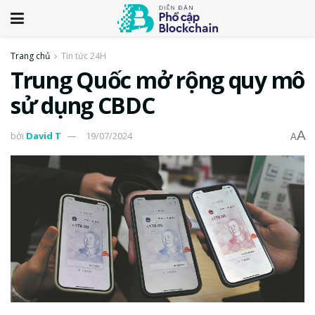
Trang chủ
Tin tức 24H
Trung Quốc mở rộng quy mô
sử dụng CBDC
A
bởi
David T
19/07/2024
A