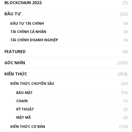
BLOCKCHAIN 2022
(7)
Triển vọng nào cho Bitcoin. Thị trường liệu có
uptrend trong năm 2023? | Phổ cập
ĐẦU TƯ
(22)
Blockchain
ĐẦU TƯ TÀI CHÍNH
(4)
00:02:14
TÀI CHÍNH CÁ NHÂN
(3)
Nhìn lại năm 2022: Những sự kiện ảnh hưởng
TÀI CHÍNH DOANH NGHIỆP
đến hệ sinh thái tiền mã hoá | Phổ cập
(3)
Blockchain
FEATURED
(4)
00:15:29
GÓC NHÌN
Nhìn lại năm 2022: Những nhân vật ảnh
(193)
hưởng nhất hệ sinh thái tiền mã hoá | Phổ
cập Blockchain
KIẾN THỨC
(294)
00:16:07
KIẾN THỨC CHUYÊN SÂU
(23)
Talkshow 27: Ranh giới giữa tầm ảnh hưởng
BẢO MẬT
(15)
và sự thao túng giá | Phổ cập Blockchain
CHAIN
(1)
01:35:05
KỸ THUẬT
(2)
Nhân sự tương lại ngành Blockchain Việt
MẬT MÃ
(2)
Nam | Phổ cập Blockchain
KIẾN THỨC CƠ BẢN
(125)
00:43:47