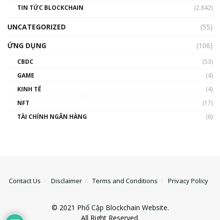
TIN TỨC BLOCKCHAIN
(2.842)
UNCATEGORIZED
(55)
ỨNG DỤNG
(106)
CBDC
(53)
GAME
(4)
KINH TẾ
(4)
NFT
(17)
TÀI CHÍNH NGÂN HÀNG
(6)
Contact Us
Disclaimer
Terms and Conditions
Privacy Policy
© 2021
Phổ Cập Blockchain Website
.
All Right Reserved.