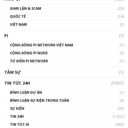
Talkshow17: Mùa đông Crypto – Chiếc khăn
GIAN LẬN & SCAM
gió ấm
(23)
01:40:40
QUỐC TẾ
(14)
VIỆT NAM
(3)
Talkshow 16: Làn sóng số tại Việt Nam và thế
giới
PI
(7)
01:49:30
CỘNG ĐỒNG PI NETWORK VIỆT NAM
(1)
Talkshow 14: MemeCoin – Trò đùa tỷ đô
CỘNG ĐỒNG PI NODE
(7)
#phocapblockchain #PCB #meme
TỪ ĐIỂN PI NETWORK
(1)
01:29:26
TÂM SỰ
(1)
TIN TỨC 24H
(5.865)
BÌNH LUẬN DỰ ÁN
(1)
BÌNH LUẬN SỰ KIỆN TRONG TUẦN
(4)
SỰ KIỆN
(33)
TIN 24H
(1.321)
TIN TỨC AI
(603)