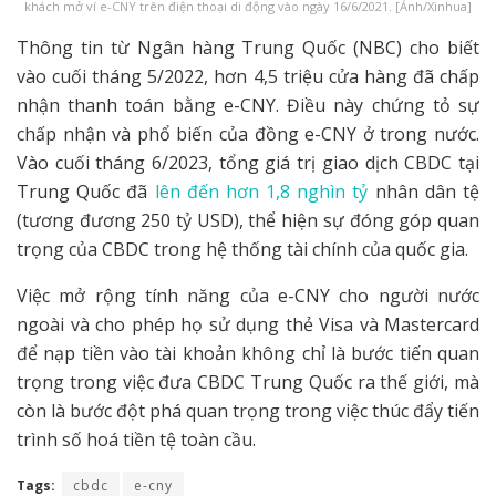
khách mở ví e-CNY trên điện thoại di động vào ngày 16/6/2021. [Ảnh/Xinhua]
Thông tin từ Ngân hàng Trung Quốc (NBC) cho biết
vào cuối tháng 5/2022, hơn 4,5 triệu cửa hàng đã chấp
nhận thanh toán bằng e-CNY. Điều này chứng tỏ sự
chấp nhận và phổ biến của đồng e-CNY ở trong nước.
Vào cuối tháng 6/2023, tổng giá trị giao dịch CBDC tại
Trung Quốc đã
lên đến hơn 1,8 nghìn tỷ
nhân dân tệ
(tương đương 250 tỷ USD), thể hiện sự đóng góp quan
trọng của CBDC trong hệ thống tài chính của quốc gia.
Việc mở rộng tính năng của e-CNY cho người nước
ngoài và cho phép họ sử dụng thẻ Visa và Mastercard
để nạp tiền vào tài khoản không chỉ là bước tiến quan
trọng trong việc đưa CBDC Trung Quốc ra thế giới, mà
còn là bước đột phá quan trọng trong việc thúc đẩy tiến
trình số hoá tiền tệ toàn cầu.
Tags:
cbdc
e-cny