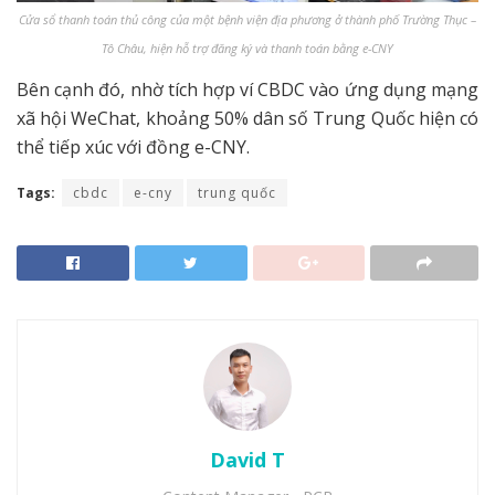
Cửa sổ thanh toán thủ công của một bệnh viện địa phương ở thành phố Trường Thục –
Tô Châu, hiện hỗ trợ đăng ký và thanh toán bằng e-CNY
Bên cạnh đó, nhờ tích hợp ví CBDC vào ứng dụng mạng
xã hội WeChat, khoảng 50% dân số Trung Quốc hiện có
thể tiếp xúc với đồng e-CNY.
Tags:
cbdc
e-cny
trung quốc
David T