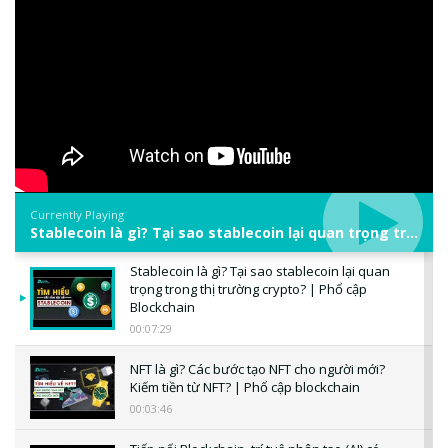
Currently Playing
Stablecoin là gì? Tại sao stablecoin lại quan trọng trong thị trường crypto? | Phổ cập Blockchain
Stablecoin là gì? Tại sao stablecoin lại quan
trọng trong thị trường crypto? | Phổ cập
Blockchain
00:07:29
NFT là gì? Các bước tạo NFT cho người mới?
Kiếm tiền từ NFT? | Phổ cập blockchain
00:03:46