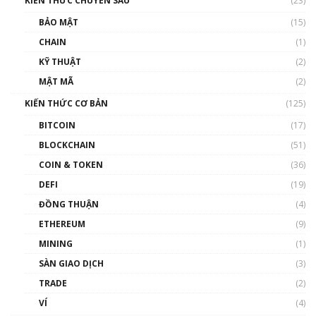
KIẾN THỨC CHUYÊN SÂU
(23)
Talkshow 27: Ranh giới giữa tầm ảnh hưởng
BẢO MẬT
(15)
và sự thao túng giá | Phổ cập Blockchain
CHAIN
(1)
01:35:05
KỸ THUẬT
(2)
Nhân sự tương lại ngành Blockchain Việt
MẬT MÃ
(2)
Nam | Phổ cập Blockchain
KIẾN THỨC CƠ BẢN
(125)
00:43:47
BITCOIN
(17)
Blockchain đang được ứng dụng ở Việt Nam
BLOCKCHAIN
(51)
như thể nào?
COIN & TOKEN
(36)
00:39:31
DEFI
(19)
Chìa khóa mở lối cơ hội trước các quĩ đầu tư |
ĐỒNG THUẬN
(4)
Phổ cập Blockchain
ETHEREUM
(9)
00:35:11
MINING
(1)
Talkshow 20: Biến động giá của tài sản truyền
SÀN GIAO DỊCH
(3)
thống & Crypto qua các cuộc chiến | Phổ cập
Blockchain
TRADE
(2)
01:34:46
VÍ
(4)