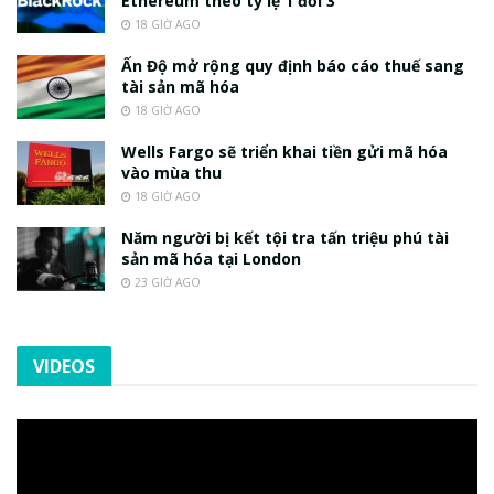
Ethereum theo tỷ lệ 1 đổi 3
18 GIỜ AGO
Ấn Độ mở rộng quy định báo cáo thuế sang
tài sản mã hóa
18 GIỜ AGO
Wells Fargo sẽ triển khai tiền gửi mã hóa
vào mùa thu
18 GIỜ AGO
Năm người bị kết tội tra tấn triệu phú tài
sản mã hóa tại London
23 GIỜ AGO
VIDEOS