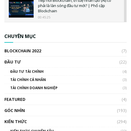
Tiếp nối Blockchain, trí tuệ nhân tạo (AI) có
phải là làn sóng đầu tư mới? | Phổ cập
Blockchain
00:45:25
CBDC là gì? Tổng quan về CBDC? Tại sao
ngân hàng trung ương lại quan trọng? | Phổ
CHUYÊN MỤC
cập Blockchain
00:04:38
BLOCKCHAIN 2022
(7)
Triển vọng nào cho Bitcoin. Thị trường liệu có
uptrend trong năm 2023? | Phổ cập
ĐẦU TƯ
(22)
Blockchain
ĐẦU TƯ TÀI CHÍNH
(4)
00:02:14
TÀI CHÍNH CÁ NHÂN
(3)
Nhìn lại năm 2022: Những sự kiện ảnh hưởng
TÀI CHÍNH DOANH NGHIỆP
đến hệ sinh thái tiền mã hoá | Phổ cập
(3)
Blockchain
FEATURED
(4)
00:15:29
GÓC NHÌN
Nhìn lại năm 2022: Những nhân vật ảnh
(193)
hưởng nhất hệ sinh thái tiền mã hoá | Phổ
cập Blockchain
KIẾN THỨC
(294)
00:16:07