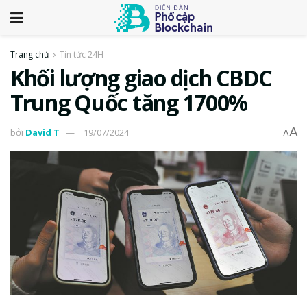
Trang chủ
Tin tức 24H
Khối lượng giao dịch CBDC
Trung Quốc tăng 1700%
A
bởi
David T
19/07/2024
A