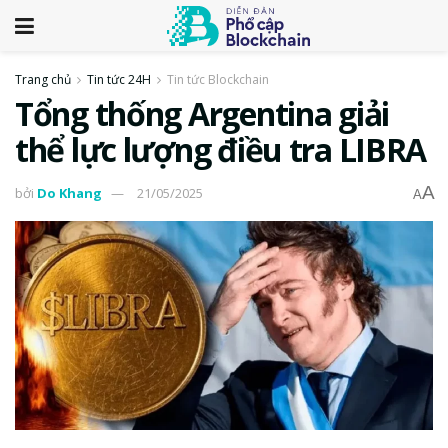
Trang chủ
Tin tức 24H
Tin tức Blockchain
Tổng thống Argentina giải
thể lực lượng điều tra LIBRA
A
bởi
Do Khang
21/05/2025
A