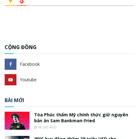
CỘNG ĐỒNG
Facebook
Youtube
BÀI MỚI
Tòa Phúc thẩm Mỹ chính thức giữ nguyên
bản án Sam Bankman-Fried
18 GIỜ AGO
JPYC huy động thêm 38 triệu USD cho