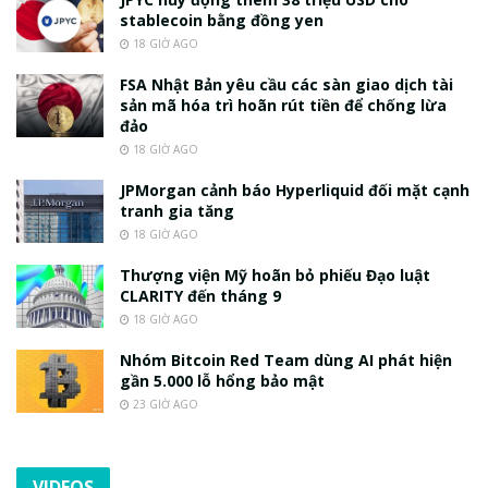
stablecoin bằng đồng yen
18 GIỜ AGO
FSA Nhật Bản yêu cầu các sàn giao dịch tài
sản mã hóa trì hoãn rút tiền để chống lừa
đảo
18 GIỜ AGO
JPMorgan cảnh báo Hyperliquid đối mặt cạnh
tranh gia tăng
18 GIỜ AGO
Thượng viện Mỹ hoãn bỏ phiếu Đạo luật
CLARITY đến tháng 9
18 GIỜ AGO
Nhóm Bitcoin Red Team dùng AI phát hiện
gần 5.000 lỗ hổng bảo mật
23 GIỜ AGO
VIDEOS