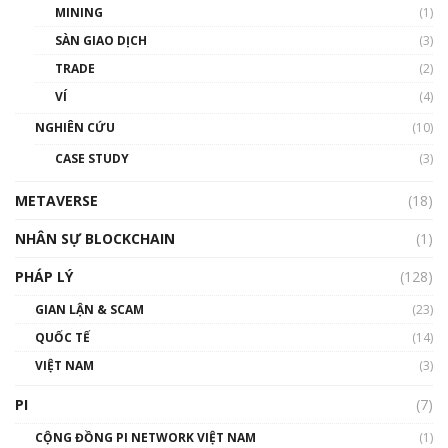
MINING
(1)
Talkshow 20: Biến động giá của tài sản truyền
SÀN GIAO DỊCH
(3)
thống & Crypto qua các cuộc chiến | Phổ cập
Blockchain
TRADE
(2)
01:34:46
VÍ
(4)
Talkshow 19: GameFi Việt Nam – Báo động
NGHIÊN CỨU
(10)
đỏ
CASE STUDY
(3)
01:24:45
METAVERSE
(18)
Talkshow18: Làn sóng tài năng Việt trở về từ
Silicon Valley - Sức bật mới cho Việt Nam
NHÂN SỰ BLOCKCHAIN
(1)
01:32:59
PHÁP LÝ
(128)
Talkshow17: Mùa đông Crypto – Chiếc khăn
GIAN LẬN & SCAM
gió ấm
(23)
01:40:40
QUỐC TẾ
(14)
VIỆT NAM
(3)
Talkshow 16: Làn sóng số tại Việt Nam và thế
giới
PI
(7)
01:49:30
CỘNG ĐỒNG PI NETWORK VIỆT NAM
(1)