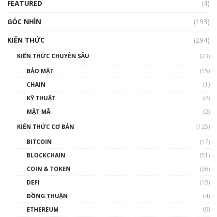
FEATURED
(4)
00:15:29
GÓC NHÌN
Nhìn lại năm 2022: Những nhân vật ảnh
(193)
hưởng nhất hệ sinh thái tiền mã hoá | Phổ
cập Blockchain
KIẾN THỨC
(294)
00:16:07
KIẾN THỨC CHUYÊN SÂU
(23)
Talkshow 27: Ranh giới giữa tầm ảnh hưởng
BẢO MẬT
(15)
và sự thao túng giá | Phổ cập Blockchain
CHAIN
(1)
01:35:05
KỸ THUẬT
(2)
Nhân sự tương lại ngành Blockchain Việt
MẬT MÃ
(2)
Nam | Phổ cập Blockchain
KIẾN THỨC CƠ BẢN
(125)
00:43:47
BITCOIN
(17)
Blockchain đang được ứng dụng ở Việt Nam
BLOCKCHAIN
(51)
như thể nào?
COIN & TOKEN
(36)
00:39:31
DEFI
(19)
Chìa khóa mở lối cơ hội trước các quĩ đầu tư |
ĐỒNG THUẬN
(4)
Phổ cập Blockchain
ETHEREUM
(9)
00:35:11