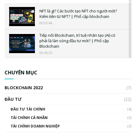
NFT là gì? Các bước tạo NFT cho người mới?
Kiếm tiền từ NFT? | Phổ cập blockchain
00:03:46
Tiếp nối Blockchain, trí tuệ nhân tạo (AI) có
phải là làn sóng đầu tư mới? | Phổ cập
Blockchain
00:45:25
CBDC là gì? Tổng quan về CBDC? Tại sao
ngân hàng trung ương lại quan trọng? | Phổ
CHUYÊN MỤC
cập Blockchain
00:04:38
BLOCKCHAIN 2022
(7)
Triển vọng nào cho Bitcoin. Thị trường liệu có
uptrend trong năm 2023? | Phổ cập
ĐẦU TƯ
(22)
Blockchain
ĐẦU TƯ TÀI CHÍNH
(4)
00:02:14
TÀI CHÍNH CÁ NHÂN
(3)
Nhìn lại năm 2022: Những sự kiện ảnh hưởng
TÀI CHÍNH DOANH NGHIỆP
đến hệ sinh thái tiền mã hoá | Phổ cập
(3)
Blockchain