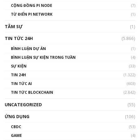
Talkshow 14: MemeCoin – Trò đùa tỷ đô
CỘNG ĐỒNG PI NODE
(7)
#phocapblockchain #PCB #meme
TỪ ĐIỂN PI NETWORK
(1)
01:29:26
TÂM SỰ
(1)
TIN TỨC 24H
(5.866)
BÌNH LUẬN DỰ ÁN
(1)
BÌNH LUẬN SỰ KIỆN TRONG TUẦN
(4)
SỰ KIỆN
(33)
TIN 24H
(1.322)
TIN TỨC AI
(603)
TIN TỨC BLOCKCHAIN
(2.842)
UNCATEGORIZED
(55)
ỨNG DỤNG
(106)
CBDC
(53)
GAME
(4)