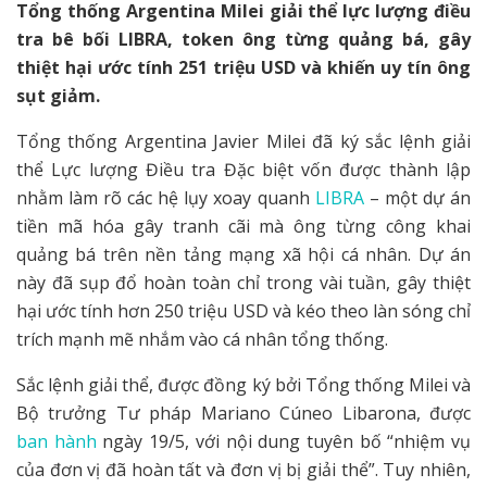
Tổng thống Argentina Milei giải thể lực lượng điều
tra bê bối LIBRA, token ông từng quảng bá, gây
thiệt hại ước tính 251 triệu USD và khiến uy tín ông
sụt giảm.
Tổng thống Argentina Javier Milei đã ký sắc lệnh giải
thể Lực lượng Điều tra Đặc biệt vốn được thành lập
nhằm làm rõ các hệ lụy xoay quanh
LIBRA
– một dự án
tiền mã hóa gây tranh cãi mà ông từng công khai
quảng bá trên nền tảng mạng xã hội cá nhân. Dự án
này đã sụp đổ hoàn toàn chỉ trong vài tuần, gây thiệt
hại ước tính hơn 250 triệu USD và kéo theo làn sóng chỉ
trích mạnh mẽ nhắm vào cá nhân tổng thống.
Sắc lệnh giải thể, được đồng ký bởi Tổng thống Milei và
Bộ trưởng Tư pháp Mariano Cúneo Libarona, được
ban hành
ngày 19/5, với nội dung tuyên bố “nhiệm vụ
của đơn vị đã hoàn tất và đơn vị bị giải thể”. Tuy nhiên,