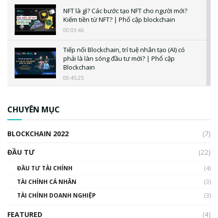
NFT là gì? Các bước tạo NFT cho người mới?
Kiếm tiền từ NFT? | Phổ cập blockchain
00:03:46
Tiếp nối Blockchain, trí tuệ nhân tạo (AI) có
phải là làn sóng đầu tư mới? | Phổ cập
Blockchain
00:45:25
CBDC là gì? Tổng quan về CBDC? Tại sao
ngân hàng trung ương lại quan trọng? | Phổ
CHUYÊN MỤC
cập Blockchain
00:04:38
BLOCKCHAIN 2022
(7)
Triển vọng nào cho Bitcoin. Thị trường liệu có
uptrend trong năm 2023? | Phổ cập
ĐẦU TƯ
(22)
Blockchain
ĐẦU TƯ TÀI CHÍNH
(4)
00:02:14
TÀI CHÍNH CÁ NHÂN
(3)
Nhìn lại năm 2022: Những sự kiện ảnh hưởng
TÀI CHÍNH DOANH NGHIỆP
đến hệ sinh thái tiền mã hoá | Phổ cập
(3)
Blockchain
FEATURED
(4)
00:15:29