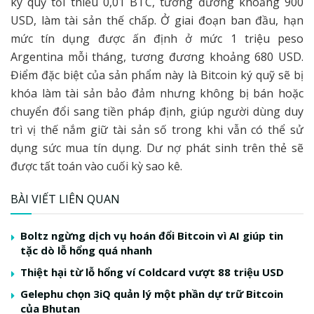
ký quỹ tối thiểu 0,01 BTC, tương đương khoảng 900
USD, làm tài sản thế chấp. Ở giai đoạn ban đầu, hạn
mức tín dụng được ấn định ở mức 1 triệu peso
Argentina mỗi tháng, tương đương khoảng 680 USD.
Điểm đặc biệt của sản phẩm này là Bitcoin ký quỹ sẽ bị
khóa làm tài sản bảo đảm nhưng không bị bán hoặc
chuyển đổi sang tiền pháp định, giúp người dùng duy
trì vị thế nắm giữ tài sản số trong khi vẫn có thể sử
dụng sức mua tín dụng. Dư nợ phát sinh trên thẻ sẽ
được tất toán vào cuối kỳ sao kê.
BÀI VIẾT LIÊN QUAN
Boltz ngừng dịch vụ hoán đổi Bitcoin vì AI giúp tin
tặc dò lỗ hổng quá nhanh
Thiệt hại từ lỗ hổng ví Coldcard vượt 88 triệu USD
Gelephu chọn 3iQ quản lý một phần dự trữ Bitcoin
của Bhutan