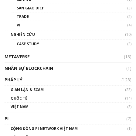
Talkshow 20: Biến động giá của tài sản truyền
SÀN GIAO DỊCH
(3)
thống & Crypto qua các cuộc chiến | Phổ cập
Blockchain
TRADE
(2)
01:34:46
VÍ
(4)
Talkshow 19: GameFi Việt Nam – Báo động
NGHIÊN CỨU
(10)
đỏ
CASE STUDY
(3)
01:24:45
METAVERSE
(18)
Talkshow18: Làn sóng tài năng Việt trở về từ
Silicon Valley - Sức bật mới cho Việt Nam
NHÂN SỰ BLOCKCHAIN
(1)
01:32:59
PHÁP LÝ
(128)
Talkshow17: Mùa đông Crypto – Chiếc khăn
GIAN LẬN & SCAM
gió ấm
(23)
01:40:40
QUỐC TẾ
(14)
VIỆT NAM
(3)
Talkshow 16: Làn sóng số tại Việt Nam và thế
giới
PI
(7)
01:49:30
CỘNG ĐỒNG PI NETWORK VIỆT NAM
(1)
Talkshow 14: MemeCoin – Trò đùa tỷ đô