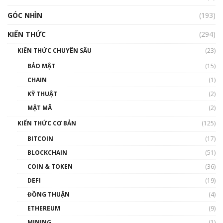
GÓC NHÌN
Nhìn lại năm 2022: Những nhân vật ảnh
(193)
hưởng nhất hệ sinh thái tiền mã hoá | Phổ
cập Blockchain
KIẾN THỨC
(294)
00:16:07
KIẾN THỨC CHUYÊN SÂU
(23)
Talkshow 27: Ranh giới giữa tầm ảnh hưởng
BẢO MẬT
(15)
và sự thao túng giá | Phổ cập Blockchain
CHAIN
(1)
01:35:05
KỸ THUẬT
(2)
Nhân sự tương lại ngành Blockchain Việt
MẬT MÃ
(2)
Nam | Phổ cập Blockchain
KIẾN THỨC CƠ BẢN
(125)
00:43:47
BITCOIN
(17)
Blockchain đang được ứng dụng ở Việt Nam
BLOCKCHAIN
(51)
như thể nào?
COIN & TOKEN
(36)
00:39:31
DEFI
(19)
Chìa khóa mở lối cơ hội trước các quĩ đầu tư |
ĐỒNG THUẬN
(4)
Phổ cập Blockchain
ETHEREUM
(9)
00:35:11
MINING
(1)