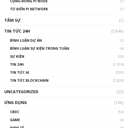
CỘNG ĐỒNG PI NODE
(7)
#phocapblockchain #PCB #meme
TỪ ĐIỂN PI NETWORK
(1)
01:29:26
TÂM SỰ
(1)
TIN TỨC 24H
(5.846)
BÌNH LUẬN DỰ ÁN
(1)
BÌNH LUẬN SỰ KIỆN TRONG TUẦN
(4)
SỰ KIỆN
(33)
TIN 24H
(1.316)
TIN TỨC AI
(597)
TIN TỨC BLOCKCHAIN
(2.830)
UNCATEGORIZED
(55)
ỨNG DỤNG
(106)
CBDC
(53)
GAME
(4)
KINH TẾ
(4)