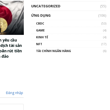
UNCATEGORIZED
(55)
ỨNG DỤNG
(106)
CBDC
(53)
GAME
(4)
KINH TẾ
(4)
n yêu cầu
NFT
(17)
dịch tài sản
oãn rút tiền
TÀI CHÍNH NGÂN HÀNG
(6)
a đảo
Đăng nhập