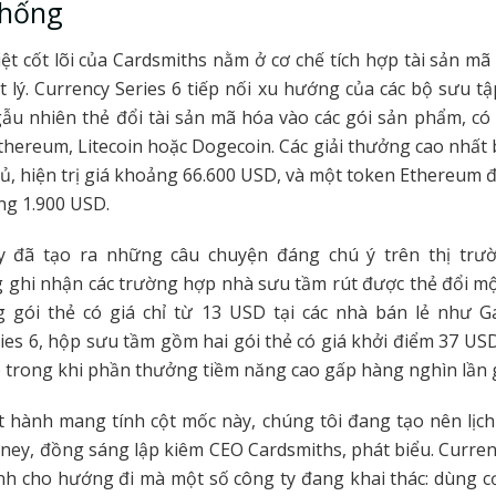
thống
ệt cốt lõi của Cardsmiths nằm ở cơ chế tích hợp tài sản mã
 lý. Currency Series 6 tiếp nối xu hướng của các bộ sưu t
ẫu nhiên thẻ đổi tài sản mã hóa vào các gói sản phẩm, có
 Ethereum, Litecoin hoặc Dogecoin. Các giải thưởng cao nhấ
đủ, hiện trị giá khoảng 66.600 USD, và một token Ethereum 
g 1.900 USD.
 đã tạo ra những câu chuyện đáng chú ý trên thị trư
 ghi nhận các trường hợp nhà sưu tầm rút được thẻ đổi mộ
 gói thẻ có giá chỉ từ 13 USD tại các nhà bán lẻ như G
ies 6, hộp sưu tầm gồm hai gói thẻ có giá khởi điểm 37 USD
p trong khi phần thưởng tiềm năng cao gấp hàng nghìn lần gi
t hành mang tính cột mốc này, chúng tôi đang tạo nên lịch
oney, đồng sáng lập kiêm CEO Cardsmiths, phát biểu. Currenc
ình cho hướng đi mà một số công ty đang khai thác: dùng c