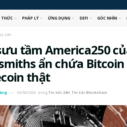
N THỨC
PHÁP LÝ
ỨNG DỤNG
DEFI
GÓC NHÌN
tức 24H
sưu tầm America250 củ
smiths ẩn chứa Bitcoin
coin thật
àng
03/06/2026
trong
Tin tức 24H
,
Tin tức Blockchain