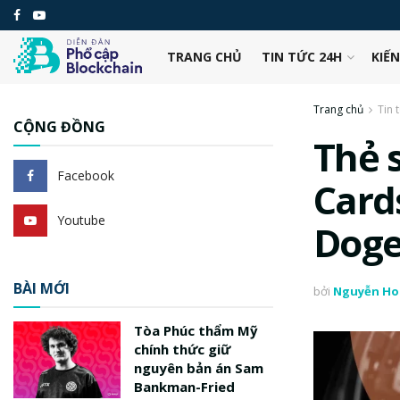
TRANG CHỦ
TIN TỨC 24H
KIẾ
Trang chủ
Tin 
CỘNG ĐỒNG
Thẻ 
Facebook
Card
Youtube
Doge
BÀI MỚI
bởi
Nguyễn Ho
Tòa Phúc thẩm Mỹ
chính thức giữ
nguyên bản án Sam
Bankman-Fried