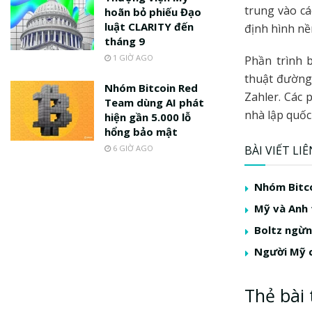
trung vào cá
hoãn bỏ phiếu Đạo
luật CLARITY đến
định hình nề
tháng 9
1 GIỜ AGO
Phần trình 
thuật đường
Nhóm Bitcoin Red
Zahler. Các 
Team dùng AI phát
nhà lập quốc
hiện gần 5.000 lỗ
hổng bảo mật
6 GIỜ AGO
BÀI VIẾT LI
Nhóm Bitco
Mỹ và Anh 
Boltz ngừng
Người Mỹ c
Thẻ bài