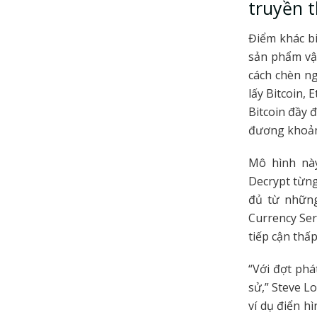
truyền 
Điểm khác bi
sản phẩm vật
cách chèn ng
lấy Bitcoin,
Bitcoin đầy 
đương khoản
Mô hình này
Decrypt từng
đủ từ những
Currency Ser
tiếp cận thấ
“Với đợt phá
sử,” Steve L
ví dụ điển h