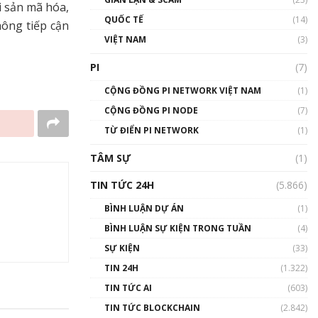
i sản mã hóa,
01:24:45
QUỐC TẾ
(14)
ông tiếp cận
Talkshow18: Làn sóng tài
VIỆT NAM
(3)
năng Việt trở về từ Silicon
Valley - Sức bật mới cho
PI
(7)
Việt Nam
01:32:59
CỘNG ĐỒNG PI NETWORK VIỆT NAM
(1)
CỘNG ĐỒNG PI NODE
(7)
Talkshow17: Mùa đông
TỪ ĐIỂN PI NETWORK
Crypto – Chiếc khăn gió ấm
(1)
01:40:40
TÂM SỰ
(1)
Talkshow 16: Làn sóng số
TIN TỨC 24H
(5.866)
tại Việt Nam và thế giới
01:49:30
BÌNH LUẬN DỰ ÁN
(1)
BÌNH LUẬN SỰ KIỆN TRONG TUẦN
(4)
Talkshow 14: MemeCoin –
Trò đùa tỷ đô
SỰ KIỆN
(33)
#phocapblockchain #PCB
TIN 24H
(1.322)
#meme
TIN TỨC AI
(603)
01:29:26
TIN TỨC BLOCKCHAIN
(2.842)