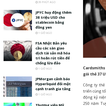
39 PHÚT AGO
JPYC huy động thêm
38 triệu USD cho
stablecoin bằng
đồng yen
1 GIỜ AGO
FSA Nhật Bản yêu
cầu các sàn giao
dịch tài sản mã hóa
trì hoãn rút tiền để
chống lừa đảo
Cardsmiths 
1 GIỜ AGO
gói thẻ 37 U
JPMorgan cảnh báo
Hyperliquid đối mặt
Công ty thẻ
cạnh tranh gia tăng
triển cùng t
1 GIỜ AGO
động kỷ niệ
250 năm Tuy
Thượng viện Mỹ