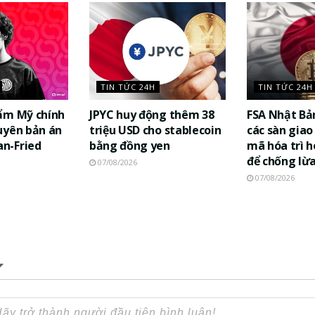
TIN TỨC 24H
TIN TỨC 24H
ẩm Mỹ chính
JPYC huy động thêm 38
FSA Nhật Bả
uyên bản án
triệu USD cho stablecoin
các sàn giao 
n-Fried
bằng đồng yen
mã hóa trì h
để chống lừ
07/08/2026
07/08/2026