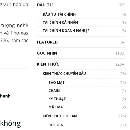
Triển vọng nào cho
ng văn hóa đã
ĐẦU TƯ
(22)
Bitcoin. Thị trường liệu có
uptrend trong năm 2023? |
ĐẦU TƯ TÀI CHÍNH
(4)
Phổ cập Blockchain
TÀI CHÍNH CÁ NHÂN
(3)
00:02:14
u tượng nghệ
TÀI CHÍNH DOANH NGHIỆP
(3)
sh và Thomas
Nhìn lại năm 2022: Những
sự kiện ảnh hưởng đến hệ
.776, năm các
FEATURED
(4)
sinh thái tiền mã hoá |
Phổ cập Blockchain
GÓC NHÌN
(193)
00:15:29
KIẾN THỨC
(294)
Nhìn lại năm 2022: Những
nhân vật ảnh hưởng nhất
KIẾN THỨC CHUYÊN SÂU
(23)
hệ sinh thái tiền mã hoá |
Phổ cập Blockchain
BẢO MẬT
(15)
00:16:07
CHAIN
(1)
nhanh
Talkshow 27: Ranh giới
KỸ THUẬT
(2)
giữa tầm ảnh hưởng và sự
MẬT MÃ
(2)
thao túng giá | Phổ cập
Blockchain
KIẾN THỨC CƠ BẢN
(125)
01:35:05
 không
BITCOIN
(17)