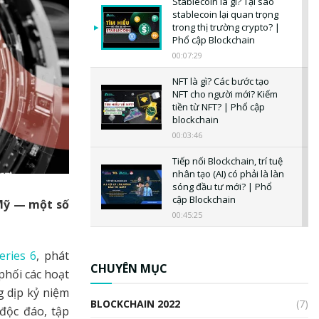
Stablecoin là gì? Tại sao
stablecoin lại quan trọng
trong thị trường crypto? |
Phổ cập Blockchain
00:07:29
NFT là gì? Các bước tạo
NFT cho người mới? Kiếm
tiền từ NFT? | Phổ cập
blockchain
00:03:46
Tiếp nối Blockchain, trí tuệ
nhân tạo (AI) có phải là làn
sóng đầu tư mới? | Phổ
cập Blockchain
 Mỹ — một số
00:45:25
CBDC là gì? Tổng quan về
CBDC? Tại sao ngân hàng
eries 6
, phát
trung ương lại quan trọng?
CHUYÊN MỤC
phối các hoạt
| Phổ cập Blockchain
 dịp kỷ niệm
00:04:38
BLOCKCHAIN 2022
(7)
độc đáo, tập