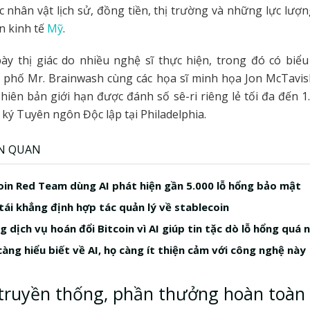
c nhân vật lịch sử, đồng tiền, thị trường và những lực lượ
n kinh tế
Mỹ
.
bày thị giác do nhiều nghệ sĩ thực hiện, trong đó có biể
 phố Mr. Brainwash cùng các họa sĩ minh họa Jon McTavi
phiên bản giới hạn được đánh số sê-ri riêng lẻ tối đa đến 1
 ký Tuyên ngôn Độc lập tại Philadelphia.
ÊN QUAN
in Red Team dùng AI phát hiện gần 5.000 lỗ hổng bảo mật
tái khẳng định hợp tác quản lý về stablecoin
 dịch vụ hoán đổi Bitcoin vì AI giúp tin tặc dò lỗ hổng quá 
àng hiểu biết về AI, họ càng ít thiện cảm với công nghệ này
 truyền thống, phần thưởng hoàn toàn