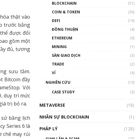
Nhân sự tương lại ngành
BLOCKCHAIN
(51)
Blockchain Việt Nam | Phổ
cập Blockchain
COIN & TOKEN
(36)
 hóa thật vào
00:43:47
DEFI
(19)
ập trước bằng
ĐỒNG THUẬN
(4)
Blockchain đang được ứng
 thể được đổi
dụng ở Việt Nam như thể
ETHEREUM
(9)
t bao gồm một
nào?
MINING
(1)
00:39:31
đầy đủ, tương
SÀN GIAO DỊCH
(3)
Chìa khóa mở lối cơ hội
TRADE
(2)
trước các quĩ đầu tư | Phổ
cập Blockchain
ờng sưu tầm.
VÍ
(4)
00:35:11
t Bitcoin đầy
NGHIÊN CỨU
(10)
ameStop. Với
Talkshow 20: Biến động
CASE STUDY
(3)
giá của tài sản truyền
, duy trì mức
thống & Crypto qua các
á trị bỏ ra.
METAVERSE
cuộc chiến | Phổ cập
(18)
Blockchain
NHÂN SỰ BLOCKCHAIN
(1)
 sử bằng lịch
01:34:46
y Series 6 là
PHÁP LÝ
(128)
Talkshow 19: GameFi Việt
ơ chế may rủi
Nam – Báo động đỏ
GIAN LẬN & SCAM
(23)