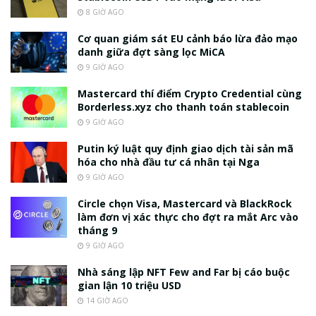
8 GIỜ AGO
Cơ quan giám sát EU cảnh báo lừa đảo mạo
danh giữa đợt sàng lọc MiCA
9 GIỜ AGO
Mastercard thí điểm Crypto Credential cùng
Borderless.xyz cho thanh toán stablecoin
9 GIỜ AGO
Putin ký luật quy định giao dịch tài sản mã
hóa cho nhà đầu tư cá nhân tại Nga
9 GIỜ AGO
Circle chọn Visa, Mastercard và BlackRock
làm đơn vị xác thực cho đợt ra mắt Arc vào
tháng 9
9 GIỜ AGO
Nhà sáng lập NFT Few and Far bị cáo buộc
gian lận 10 triệu USD
14 GIỜ AGO