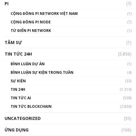
giới
PI
(7)
01:49:30
CỘNG ĐỒNG PI NETWORK VIỆT NAM
(1)
Talkshow 14: MemeCoin – Trò đùa tỷ đô
CỘNG ĐỒNG PI NODE
(7)
#phocapblockchain #PCB #meme
TỪ ĐIỂN PI NETWORK
(1)
01:29:26
TÂM SỰ
(1)
TIN TỨC 24H
(5.856)
BÌNH LUẬN DỰ ÁN
(1)
BÌNH LUẬN SỰ KIỆN TRONG TUẦN
(4)
SỰ KIỆN
(33)
TIN 24H
(1.319)
TIN TỨC AI
(599)
TIN TỨC BLOCKCHAIN
(2.836)
UNCATEGORIZED
(55)
ỨNG DỤNG
(106)