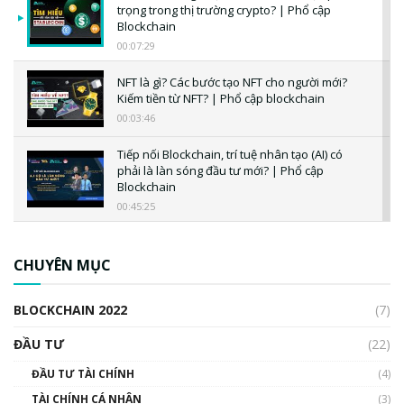
trọng trong thị trường crypto? | Phổ cập
Blockchain
00:07:29
NFT là gì? Các bước tạo NFT cho người mới?
Kiếm tiền từ NFT? | Phổ cập blockchain
00:03:46
Tiếp nối Blockchain, trí tuệ nhân tạo (AI) có
phải là làn sóng đầu tư mới? | Phổ cập
Blockchain
00:45:25
CBDC là gì? Tổng quan về CBDC? Tại sao
ngân hàng trung ương lại quan trọng? | Phổ
CHUYÊN MỤC
cập Blockchain
00:04:38
BLOCKCHAIN 2022
(7)
Triển vọng nào cho Bitcoin. Thị trường liệu có
uptrend trong năm 2023? | Phổ cập
ĐẦU TƯ
(22)
Blockchain
ĐẦU TƯ TÀI CHÍNH
(4)
00:02:14
TÀI CHÍNH CÁ NHÂN
(3)