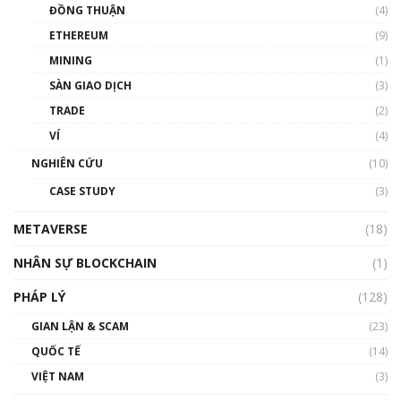
Chìa khóa mở lối cơ hội trước các quĩ đầu tư |
ĐỒNG THUẬN
(4)
Phổ cập Blockchain
ETHEREUM
(9)
00:35:11
MINING
(1)
Talkshow 20: Biến động giá của tài sản truyền
SÀN GIAO DỊCH
(3)
thống & Crypto qua các cuộc chiến | Phổ cập
Blockchain
TRADE
(2)
01:34:46
VÍ
(4)
Talkshow 19: GameFi Việt Nam – Báo động
NGHIÊN CỨU
(10)
đỏ
CASE STUDY
(3)
01:24:45
METAVERSE
(18)
Talkshow18: Làn sóng tài năng Việt trở về từ
Silicon Valley - Sức bật mới cho Việt Nam
NHÂN SỰ BLOCKCHAIN
(1)
01:32:59
PHÁP LÝ
(128)
Talkshow17: Mùa đông Crypto – Chiếc khăn
GIAN LẬN & SCAM
gió ấm
(23)
01:40:40
QUỐC TẾ
(14)
VIỆT NAM
(3)
Talkshow 16: Làn sóng số tại Việt Nam và thế