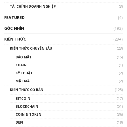
Nhìn lại năm 2022: Những sự kiện ảnh hưởng
TÀI CHÍNH DOANH NGHIỆP
đến hệ sinh thái tiền mã hoá | Phổ cập
(3)
Blockchain
FEATURED
(4)
00:15:29
GÓC NHÌN
Nhìn lại năm 2022: Những nhân vật ảnh
(193)
hưởng nhất hệ sinh thái tiền mã hoá | Phổ
cập Blockchain
KIẾN THỨC
(294)
00:16:07
KIẾN THỨC CHUYÊN SÂU
(23)
Talkshow 27: Ranh giới giữa tầm ảnh hưởng
BẢO MẬT
(15)
và sự thao túng giá | Phổ cập Blockchain
CHAIN
(1)
01:35:05
KỸ THUẬT
(2)
Nhân sự tương lại ngành Blockchain Việt
MẬT MÃ
(2)
Nam | Phổ cập Blockchain
KIẾN THỨC CƠ BẢN
(125)
00:43:47
BITCOIN
(17)
Blockchain đang được ứng dụng ở Việt Nam
BLOCKCHAIN
(51)
như thể nào?
COIN & TOKEN
(36)
00:39:31
DEFI
(19)