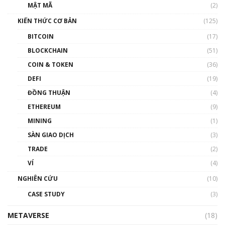
Nhân sự tương lại ngành Blockchain Việt
MẬT MÃ
(2)
Nam | Phổ cập Blockchain
KIẾN THỨC CƠ BẢN
(125)
00:43:47
BITCOIN
(17)
Blockchain đang được ứng dụng ở Việt Nam
BLOCKCHAIN
(51)
như thể nào?
COIN & TOKEN
(36)
00:39:31
DEFI
(19)
Chìa khóa mở lối cơ hội trước các quĩ đầu tư |
ĐỒNG THUẬN
(4)
Phổ cập Blockchain
ETHEREUM
(9)
00:35:11
MINING
(1)
Talkshow 20: Biến động giá của tài sản truyền
SÀN GIAO DỊCH
(3)
thống & Crypto qua các cuộc chiến | Phổ cập
Blockchain
TRADE
(2)
01:34:46
VÍ
(4)
Talkshow 19: GameFi Việt Nam – Báo động
NGHIÊN CỨU
(10)
đỏ
CASE STUDY
(3)
01:24:45
METAVERSE
(18)
Talkshow18: Làn sóng tài năng Việt trở về từ