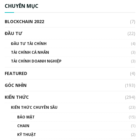
ngân hàng trung ương lại quan trọng? | Phổ
CHUYÊN MỤC
cập Blockchain
00:04:38
BLOCKCHAIN 2022
(7)
Triển vọng nào cho Bitcoin. Thị trường liệu có
uptrend trong năm 2023? | Phổ cập
ĐẦU TƯ
(22)
Blockchain
ĐẦU TƯ TÀI CHÍNH
(4)
00:02:14
TÀI CHÍNH CÁ NHÂN
(3)
Nhìn lại năm 2022: Những sự kiện ảnh hưởng
TÀI CHÍNH DOANH NGHIỆP
đến hệ sinh thái tiền mã hoá | Phổ cập
(3)
Blockchain
FEATURED
(4)
00:15:29
GÓC NHÌN
Nhìn lại năm 2022: Những nhân vật ảnh
(193)
hưởng nhất hệ sinh thái tiền mã hoá | Phổ
cập Blockchain
KIẾN THỨC
(294)
00:16:07
KIẾN THỨC CHUYÊN SÂU
(23)
Talkshow 27: Ranh giới giữa tầm ảnh hưởng
BẢO MẬT
(15)
và sự thao túng giá | Phổ cập Blockchain
CHAIN
(1)
01:35:05
KỸ THUẬT
(2)