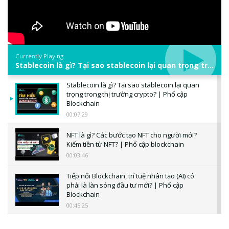
Currently Playing
Stablecoin là gì? Tại sao stablecoin lại quan trọng trong thị trường crypto? | Phổ cập Blockchain
Stablecoin là gì? Tại sao stablecoin lại quan
trọng trong thị trường crypto? | Phổ cập
Blockchain
00:07:29
NFT là gì? Các bước tạo NFT cho người mới?
Kiếm tiền từ NFT? | Phổ cập blockchain
00:03:46
Tiếp nối Blockchain, trí tuệ nhân tạo (AI) có
phải là làn sóng đầu tư mới? | Phổ cập
Blockchain
00:45:25
CBDC là gì? Tổng quan về CBDC? Tại sao