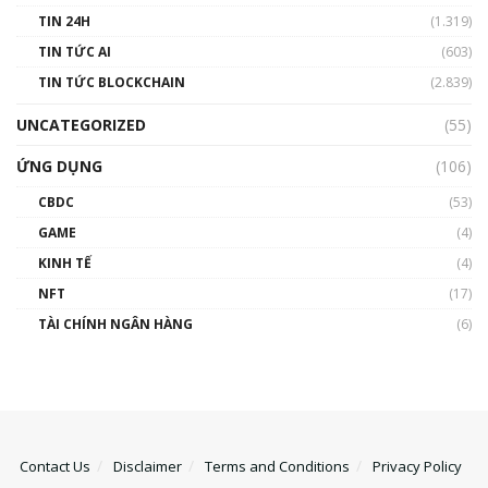
TIN 24H
(1.319)
TIN TỨC AI
(603)
TIN TỨC BLOCKCHAIN
(2.839)
UNCATEGORIZED
(55)
ỨNG DỤNG
(106)
CBDC
(53)
GAME
(4)
KINH TẾ
(4)
NFT
(17)
TÀI CHÍNH NGÂN HÀNG
(6)
Contact Us
Disclaimer
Terms and Conditions
Privacy Policy