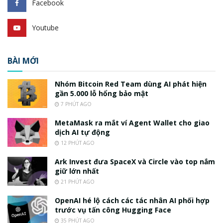
Facebook
Youtube
BÀI MỚI
Nhóm Bitcoin Red Team dùng AI phát hiện
gần 5.000 lỗ hổng bảo mật
7 PHÚT AGO
MetaMask ra mắt ví Agent Wallet cho giao
dịch AI tự động
12 PHÚT AGO
Ark Invest đưa SpaceX và Circle vào top nắm
giữ lớn nhất
21 PHÚT AGO
OpenAI hé lộ cách các tác nhân AI phối hợp
trước vụ tấn công Hugging Face
35 PHÚT AGO