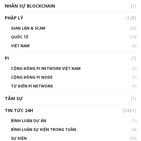
Silicon Valley - Sức bật mới cho Việt Nam
NHÂN SỰ BLOCKCHAIN
(1)
01:32:59
PHÁP LÝ
(128)
Talkshow17: Mùa đông Crypto – Chiếc khăn
GIAN LẬN & SCAM
gió ấm
(23)
01:40:40
QUỐC TẾ
(14)
VIỆT NAM
(3)
Talkshow 16: Làn sóng số tại Việt Nam và thế
giới
PI
(7)
01:49:30
CỘNG ĐỒNG PI NETWORK VIỆT NAM
(1)
Talkshow 14: MemeCoin – Trò đùa tỷ đô
CỘNG ĐỒNG PI NODE
(7)
#phocapblockchain #PCB #meme
TỪ ĐIỂN PI NETWORK
(1)
01:29:26
TÂM SỰ
(1)
TIN TỨC 24H
(5.861)
BÌNH LUẬN DỰ ÁN
(1)
BÌNH LUẬN SỰ KIỆN TRONG TUẦN
(4)
SỰ KIỆN
(33)