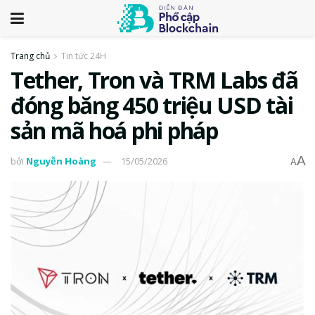
Trang chủ
Tin tức 24H
Tether, Tron và TRM Labs đã
đóng băng 450 triệu USD tài
sản mã hoá phi pháp
A
bởi
Nguyễn Hoàng
15/05/2026
A