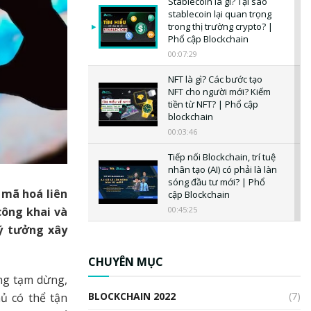
Stablecoin là gì? Tại sao
stablecoin lại quan trọng
trong thị trường crypto? |
Phổ cập Blockchain
00:07:29
NFT là gì? Các bước tạo
NFT cho người mới? Kiếm
tiền từ NFT? | Phổ cập
blockchain
00:03:46
Tiếp nối Blockchain, trí tuệ
nhân tạo (AI) có phải là làn
sóng đầu tư mới? | Phổ
 mã hoá liên
cập Blockchain
00:45:25
công khai và
 ý tưởng xây
CBDC là gì? Tổng quan về
CBDC? Tại sao ngân hàng
trung ương lại quan trọng?
CHUYÊN MỤC
| Phổ cập Blockchain
ng tạm dừng,
00:04:38
BLOCKCHAIN 2022
(7)
ủ có thể tận