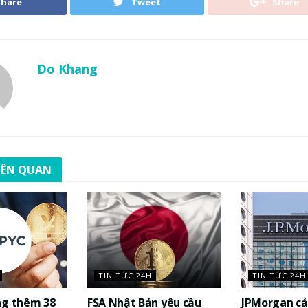
Share
Tweet
Share
Do Khang
LIÊN QUAN
TIN TỨC 24H
TIN TỨC 24H
ng thêm 38
FSA Nhật Bản yêu cầu
JPMorgan cả