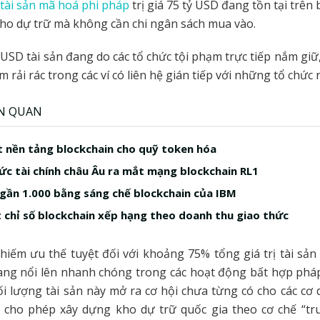
tài sản mã hoá phi pháp
trị giá 75 tỷ USD đang tồn tại trên
ho dự trữ mà không cần chi ngân sách mua vào.
ỷ USD tài sản đang do các tổ chức tội phạm trực tiếp nắm giữ,
rải rác trong các ví có liên hệ gián tiếp với những tổ chức 
ÊN QUAN
 nền tảng blockchain cho quỹ token hóa
ức tài chính châu Âu ra mắt mạng blockchain RL1
 gần 1.000 bằng sáng chế blockchain của IBM
 chỉ số blockchain xếp hạng theo doanh thu giao thức
chiếm ưu thế tuyệt đối với khoảng 75% tổng giá trị tài sản
ang nổi lên nhanh chóng trong các hoạt động bất hợp pháp
i lượng tài sản này mở ra cơ hội chưa từng có cho các cơ 
 cho phép xây dựng kho dự trữ quốc gia theo cơ chế “tr