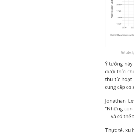
Tài sản b
Ý tưởng này 
dưới thời ch
thu từ hoạt
cung cấp cơ 
Jonathan Le
“Những con s
— và có thể t
Thực tế, xu 