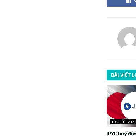
BÀI VIẾT 
TIN TỨC 24H
JPYC huy độ