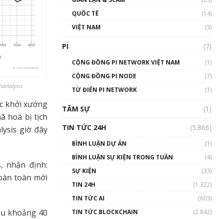
01:24:45
QUỐC TẾ
(14)
Talkshow18: Làn sóng tài
VIỆT NAM
(3)
năng Việt trở về từ Silicon
Valley - Sức bật mới cho
PI
(7)
Việt Nam
01:32:59
CỘNG ĐỒNG PI NETWORK VIỆT NAM
(1)
CỘNG ĐỒNG PI NODE
(7)
Talkshow17: Mùa đông
hainalysis
TỪ ĐIỂN PI NETWORK
Crypto – Chiếc khăn gió ấm
(1)
01:40:40
ợc khởi xướng
TÂM SỰ
(1)
ã hoá bị tịch
Talkshow 16: Làn sóng số
TIN TỨC 24H
(5.866)
ysis giờ đây
tại Việt Nam và thế giới
01:49:30
BÌNH LUẬN DỰ ÁN
(1)
BÌNH LUẬN SỰ KIỆN TRONG TUẦN
(4)
Talkshow 14: MemeCoin –
, nhận định:
Trò đùa tỷ đô
SỰ KIỆN
(33)
hoàn toàn mới
#phocapblockchain #PCB
TIN 24H
(1.322)
#meme
TIN TỨC AI
(603)
01:29:26
thu khoảng 40
TIN TỨC BLOCKCHAIN
(2.842)