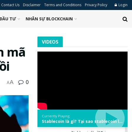
Contact Us
Disclaimer
Terms and Conditions
Privacy Policy
Login
ĐẦU TƯ
NHÂN SỰ BLOCKCHAIN
VIDEOS
ản mã
ồi
0
A
A
Currently Playing
Stablecoin là gì? Tại sao stablecoin lại quan trọng trong thị trường crypto? | Phổ cập Blockchain