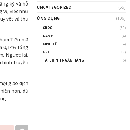
đăng ký và hỗ
UNCATEGORIZED
(55)
g vụ việc như
ỨNG DỤNG
(106)
uy vết và thu
CBDC
(53)
GAME
(4)
 phạm Tiền mã
KINH TẾ
(4)
ếm 0,14% tổng
NFT
(17)
m. Ngược lại,
TÀI CHÍNH NGÂN HÀNG
(6)
chính truyền
mọi giao dịch
 hiện hơn, dù
ng.