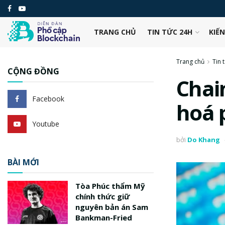
TRANG CHỦ
TIN TỨC 24H
KIẾ
Trang chủ
Tin 
CỘNG ĐỒNG
Chain
Facebook
hoá p
Youtube
bởi
Do Khang
BÀI MỚI
Tòa Phúc thẩm Mỹ
chính thức giữ
nguyên bản án Sam
Bankman-Fried