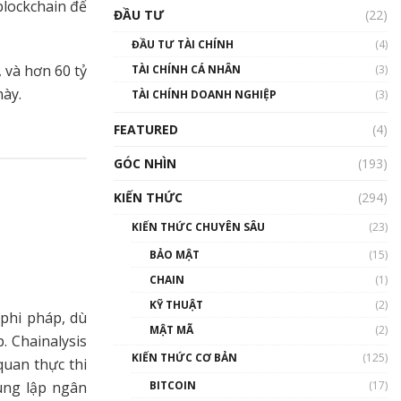
Triển vọng nào cho
 blockchain để
ĐẦU TƯ
(22)
Bitcoin. Thị trường liệu có
uptrend trong năm 2023? |
ĐẦU TƯ TÀI CHÍNH
(4)
Phổ cập Blockchain
 và hơn 60 tỷ
TÀI CHÍNH CÁ NHÂN
(3)
00:02:14
này.
TÀI CHÍNH DOANH NGHIỆP
(3)
Nhìn lại năm 2022: Những
sự kiện ảnh hưởng đến hệ
FEATURED
(4)
sinh thái tiền mã hoá |
Phổ cập Blockchain
GÓC NHÌN
(193)
00:15:29
KIẾN THỨC
(294)
Nhìn lại năm 2022: Những
nhân vật ảnh hưởng nhất
KIẾN THỨC CHUYÊN SÂU
(23)
hệ sinh thái tiền mã hoá |
Phổ cập Blockchain
BẢO MẬT
(15)
00:16:07
CHAIN
(1)
Talkshow 27: Ranh giới
KỸ THUẬT
(2)
 phi pháp, dù
giữa tầm ảnh hưởng và sự
MẬT MÃ
(2)
thao túng giá | Phổ cập
. Chainalysis
Blockchain
KIẾN THỨC CƠ BẢN
(125)
quan thực thi
01:35:05
BITCOIN
(17)
ung lập ngân