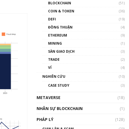
Nhân sự tương lại ngành
BLOCKCHAIN
(51)
Blockchain Việt Nam | Phổ
cập Blockchain
COIN & TOKEN
(36)
00:43:47
DEFI
(19)
ĐỒNG THUẬN
(4)
Blockchain đang được ứng
dụng ở Việt Nam như thể
ETHEREUM
(9)
nào?
MINING
(1)
00:39:31
SÀN GIAO DỊCH
(3)
Chìa khóa mở lối cơ hội
TRADE
(2)
trước các quĩ đầu tư | Phổ
cập Blockchain
VÍ
(4)
00:35:11
NGHIÊN CỨU
(10)
Talkshow 20: Biến động
CASE STUDY
(3)
giá của tài sản truyền
thống & Crypto qua các
METAVERSE
cuộc chiến | Phổ cập
(18)
Blockchain
NHÂN SỰ BLOCKCHAIN
(1)
01:34:46
PHÁP LÝ
(128)
Talkshow 19: GameFi Việt
Nam – Báo động đỏ
GIAN LẬN & SCAM
(23)