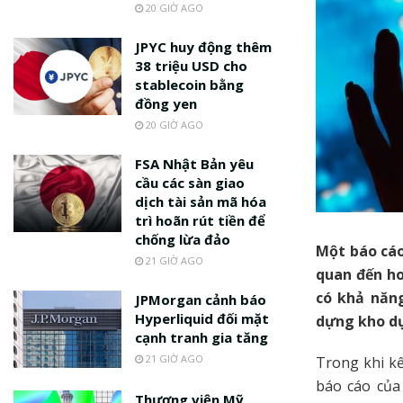
20 GIỜ AGO
JPYC huy động thêm
38 triệu USD cho
stablecoin bằng
đồng yen
20 GIỜ AGO
FSA Nhật Bản yêu
cầu các sàn giao
dịch tài sản mã hóa
trì hoãn rút tiền để
chống lừa đảo
Một báo cáo
21 GIỜ AGO
quan đến ho
có khả năng
JPMorgan cảnh báo
Hyperliquid đối mặt
dựng kho dự 
cạnh tranh gia tăng
21 GIỜ AGO
Trong khi k
báo cáo củ
Thượng viện Mỹ