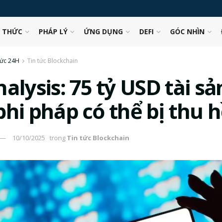
N THỨC
PHÁP LÝ
ỨNG DỤNG
DEFI
GÓC NHÌN
tức 24H
Tin tức Blockchain
alysis: 75 tỷ USD tài s
hi pháp có thể bị thu h
10/10/2025
trong
Tin tức Blockchain