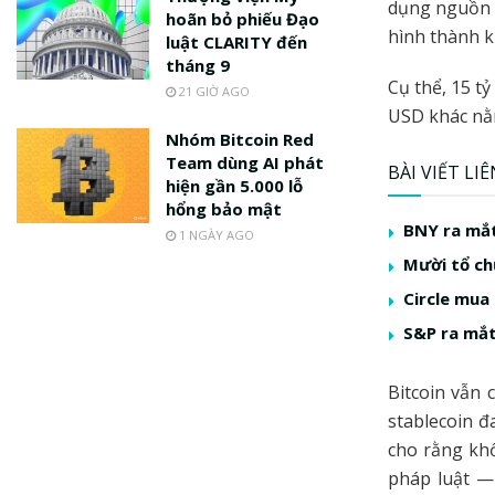
dụng nguồn
hoãn bỏ phiếu Đạo
hình thành k
luật CLARITY đến
tháng 9
Cụ thể, 15 t
21 GIỜ AGO
USD khác nằm 
Nhóm Bitcoin Red
Team dùng AI phát
BÀI VIẾT LI
hiện gần 5.000 lỗ
hổng bảo mật
BNY ra mắt
1 NGÀY AGO
Mười tổ ch
Circle mua
S&P ra mắt
Bitcoin vẫn 
stablecoin đ
cho rằng khố
pháp luật —