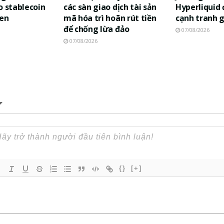
o stablecoin
các sàn giao dịch tài sản
Hyperliquid
yen
mã hóa trì hoãn rút tiền
cạnh tranh 
để chống lừa đảo
07/08/2026
07/08/2026
{}
[+]