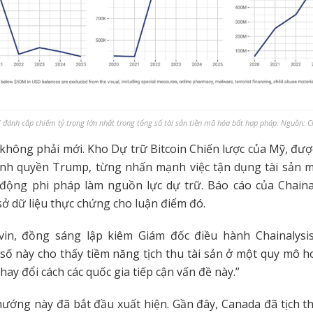
ị đánh cắp chiếm tỷ trọng lớn nhất trong tổng số tài sản tiền mã hóa bất hợp pháp. Nguồn: C
không phải mới. Kho Dự trữ Bitcoin Chiến lược của Mỹ, đư
ính quyền Trump, từng nhấn mạnh việc tận dụng tài sản m
 động phi pháp làm nguồn lực dự trữ. Báo cáo của Chainal
sở dữ liệu thực chứng cho luận điểm đó.
vin, đồng sáng lập kiêm Giám đốc điều hành Chainalysis
ố này cho thấy tiềm năng tịch thu tài sản ở một quy mô 
hay đổi cách các quốc gia tiếp cận vấn đề này.”
hướng này đã bắt đầu xuất hiện. Gần đây, Canada đã tịch 