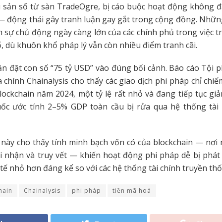
i sản số từ sàn TradeOgre, bị cáo buộc hoạt động không 
 — động thái gây tranh luận gay gắt trong cộng đồng. Nhữn
 sự chủ động ngày càng lớn của các chính phủ trong việc tr
số, dù khuôn khổ pháp lý vẫn còn nhiều điểm tranh cãi.
ần đặt con số “75 tỷ USD” vào đúng bối cảnh. Báo cáo Tội
 chính Chainalysis cho thấy các giao dịch phi pháp chỉ chi
ockchain năm 2024, một tỷ lệ rất nhỏ và đang tiếp tục giả
ốc ước tính 2–5% GDP toàn cầu bị rửa qua hệ thống tài 
 này cho thấy tính minh bạch vốn có của blockchain — nơi 
 nhận và truy vết — khiến hoạt động phi pháp dễ bị phát
tế nhỏ hơn đáng kể so với các hệ thống tài chính truyền thố
hain
Chainalysis
phi pháp
tiền mã hoá